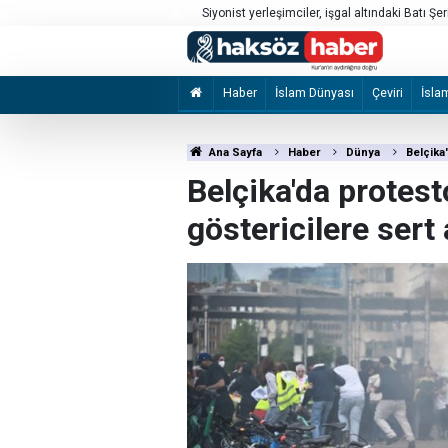
rı
Siyonist yerleşimciler, işgal altındaki Batı Şer
Haber
İslam Dünyası
Çeviri
İsla
Ana Sayfa
Haber
Dünya
Belçika
Belçika'da protes
göstericilere sert