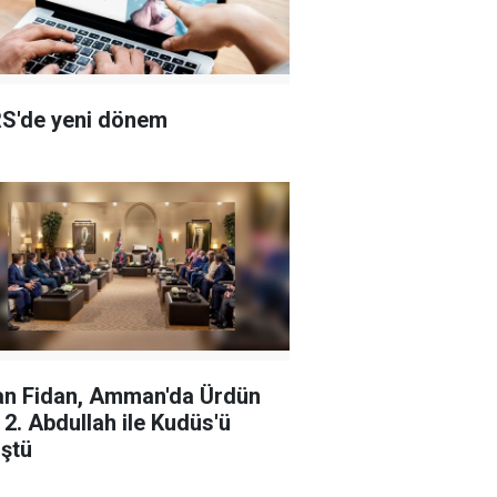
S'de yeni dönem
n Fidan, Amman'da Ürdün
ı 2. Abdullah ile Kudüs'ü
ştü