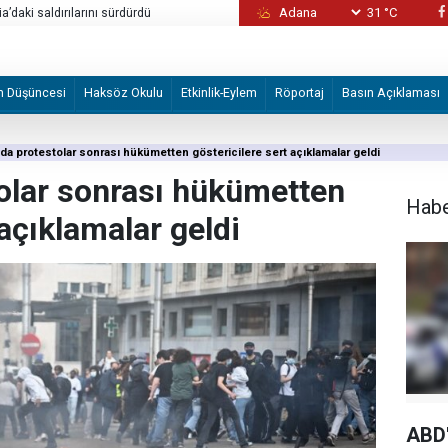
31 °C
ia’daki saldırılarını sürdürdü
Sebte’deki göç hareketliliği
m Düşüncesi
Haksöz Okulu
Etkinlik-Eylem
Röportaj
Basın Açıklaması
'da protestolar sonrası hükümetten göstericilere sert açıklamalar geldi
tolar sonrası hükümetten
Hab
 açıklamalar geldi
ABD'