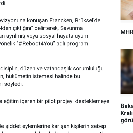
di.
vizyonuna konuşan Francken, Brüksel'de
den çıktığını" belirterek, Savunma
MHR
dan ayrılmış veya sosyal hayata uyum
yönelik "#Reboot4You" adlı program
isiplin, düzen ve vatandaşlık sorumluluğu
ken, hükümetin istemesi halinde bu
i söyledi.
e eğitim içeren bir pilot projeyi desteklemeye
Baka
Kral
görü
de şiddet eylemlerine karışan kişilerin sebep