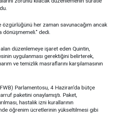
alarını zorunlu kılacak düzenlemenin süratle
du.
ade özgürlüğünü her zaman savunacağım ancak
a dönüşmemeli." dedi.
alan düzenlemeye işaret eden Quintin,
esinin uygulanması gerektiğini belirterek,
arım ve temizlik masraflarını karşılamasının
FWB) Parlamentosu, 4 Haziran'da bütçe
arruf paketini onaylamıştı. Paket,
lması, hastalık izni kurallarının
mde öğrenim ücretlerinin yükseltilmesi gibi