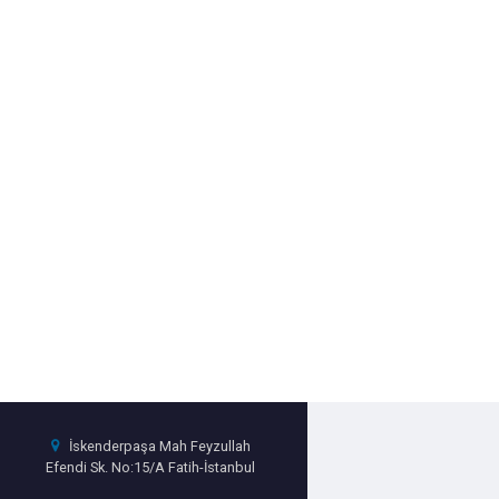
İskenderpaşa Mah Feyzullah
Efendi Sk. No:15/A Fatih-İstanbul