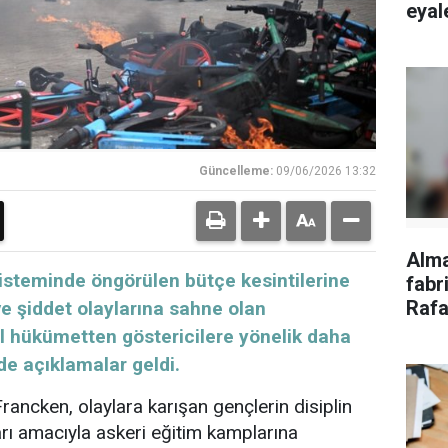
eyale
Güncelleme:
09/06/2026 13:32
Alm
isteminde öngörülen bütçe kesintilerine
fabri
Rafa
e şiddet olaylarına sahne olan
tepk
l hükümetten göstericilere yönelik daha
e açıklamalar geldi.
ncken, olaylara karışan gençlerin disiplin
arı amacıyla askeri eğitim kamplarına