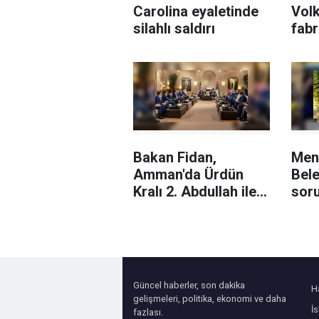
Carolina eyaletinde
Vol
silahlı saldırı
fabr
sila
Rafa
devr
tepk
Bakan Fidan,
Men
Amman'da Ürdün
Bele
Kralı 2. Abdullah ile
sor
Kudüs'ü görüştü
aran
baş
yaka
Güncel haberler, son dakika
H
gelişmeleri, politika, ekonomi ve daha
İ
fazlası.