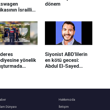
kswagen
dönem
ikasının İsrailli
h üreticisi
el'e
edilmesi planına
i
deres
Siyonist ABD'lilerin
diyesine yönelik
en kötü gecesi:
uşturmada
Abdul El-Sayed
an belediye
Demokrat Parti
kan yardımcısı
önseçimini kazandı
landı
aber
Hakkımızda
slam Dünyası
İletişim