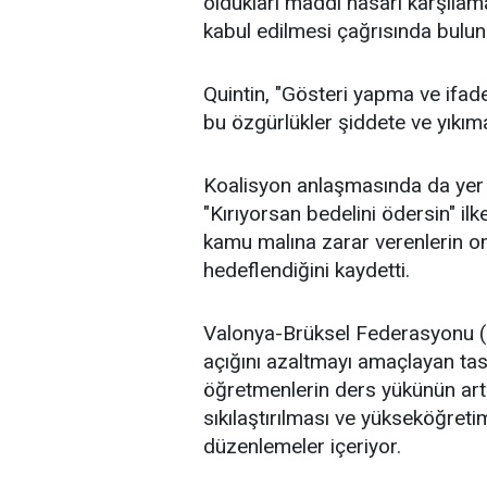
oldukları maddi hasarı karşılam
kabul edilmesi çağrısında bulun
Quintin, "Gösteri yapma ve if
bu özgürlükler şiddete ve yıkım
Koalisyon anlaşmasında da yer 
"Kırıyorsan bedelini ödersin" ilk
kamu malına zarar verenlerin on
hedeflendiğini kaydetti.
Valonya-Brüksel Federasyonu (
açığını azaltmayı amaçlayan tas
öğretmenlerin ders yükünün artırı
sıkılaştırılması ve yükseköğreti
düzenlemeler içeriyor.