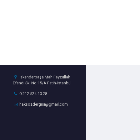
İskenderpaşa Mah Feyzullah
Efendi Sk. No:15/A Fatih-İstanbul
0 212 524 10 28
haksozdergisi@gmail.com