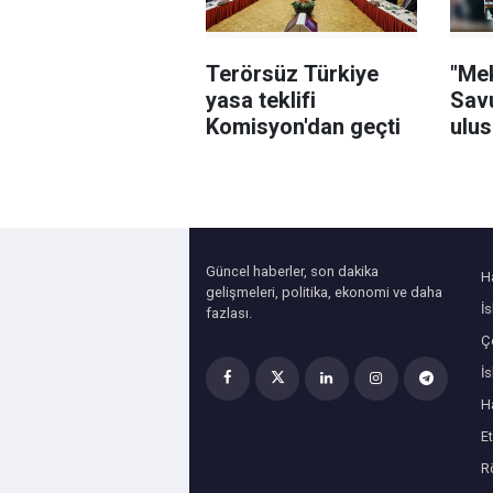
Terörsüz Türkiye
"Me
yasa teklifi
Sav
Komisyon'dan geçti
ulus
geni
Güncel haberler, son dakika
H
gelişmeleri, politika, ekonomi ve daha
İ
fazlası.
Çe
İ
H
Et
R