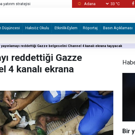
33 °C
 yatırım stratejisi
Katiller önce canlı kalkan olarak kullandı son
m Düşüncesi
Haksöz Okulu
Etkinlik-Eylem
Röportaj
Basın Açıklaması
 yayınlamayı reddettiği Gazze belgeselini Channel 4 kanalı ekrana taşıyacak
yı reddettiği Gazze
Hab
l 4 kanalı ekrana
Bir 