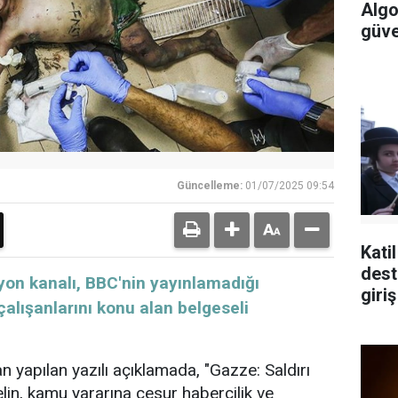
Algo
güv
Güncelleme:
01/07/2025 09:54
Katil
destekleye
zyon kanalı, BBC'nin yayınlamadığı
giriş
alışanlarını konu alan belgeseli
n yapılan yazılı açıklamada, "Gazze: Saldırı
elin, kamu yararına cesur habercilik ve