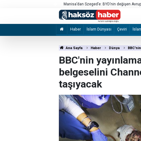
an aşırı güven
Manisa’dan Szeged’e: BYD’nin değişen Avrupa
Haber
İslam Dünyası
Çeviri
İsla
Ana Sayfa
Haber
Dünya
BBC'nin
BBC'nin yayınlama
belgeselini Channe
taşıyacak