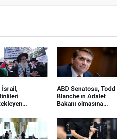
 İsrail,
ABD Senatosu, Todd
tinlileri
Blanche'ın Adalet
tekleyen
Bakanı olmasına
dilerin ülkeye
onay verdi
 iznini iptal etti