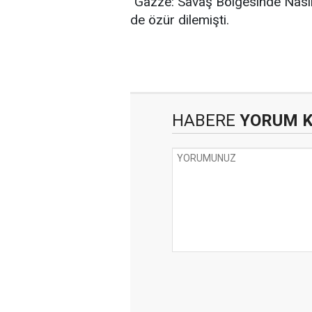
"Gazze: Savaş Bölgesinde Nasıl H
de özür dilemişti.
HABERE
YORUM 