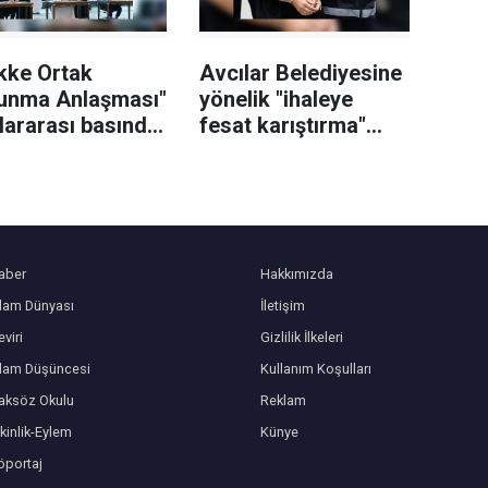
kke Ortak
Avcılar Belediyesine
unma Anlaşması"
yönelik "ihaleye
lararası basında
fesat karıştırma"
ş yer buldu
soruşturmasında 12
şüpheli tutuklandı
aber
Hakkımızda
slam Dünyası
İletişim
viri
Gizlilik İlkeleri
slam Düşüncesi
Kullanım Koşulları
aksöz Okulu
Reklam
kinlik-Eylem
Künye
öportaj