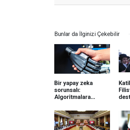
Bunlar da İlginizi Çekebilir
Bir yapay zeka
Katil
sorunsalı:
Filis
Algoritmalara
des
duyulan aşırı güven
Yahu
giriş