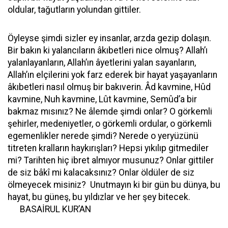
oldular, tağutların yolundan gittiler.
Öyleyse şimdi sizler ey insanlar, arzda gezip dolaşın.
Bir bakın ki yalancıların âkıbetleri nice olmuş? Allah’ı
yalanlayanların, Allah’ın âyetlerini yalan sayanların,
Allah’ın elçilerini yok farz ederek bir hayat yaşayanların
âkıbetleri nasıl olmuş bir bakıverin. Âd kavmine, Hûd
kavmine, Nuh kavmine, Lût kavmine, Semûd’a bir
bakmaz mısınız? Ne âlemde şimdi onlar? O görkemli
şehirler, medeniyetler, o görkemli ordular, o görkemli
egemenlikler nerede şimdi? Nerede o yeryüzünü
titreten kralların haykırışları? Hepsi yıkılıp gitmediler
mi? Tarihten hiç ibret almıyor musunuz? Onlar gittiler
de siz bâkî mi kalacaksınız? Onlar öldüler de siz
ölmeyecek misiniz? Unutmayın ki bir gün bu dünya, bu
hayat, bu güneş, bu yıldızlar ve her şey bitecek.
BASAİRUL KUR’AN