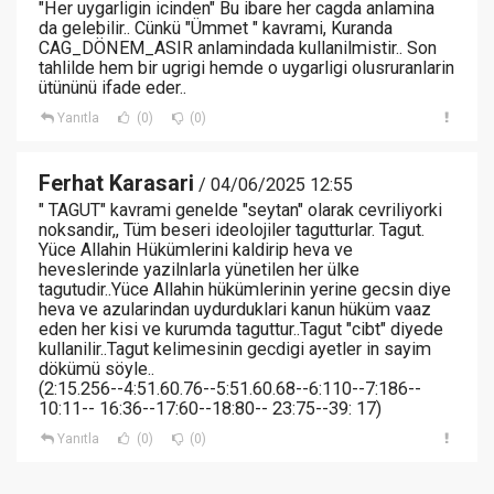
"Her uygarligin icinden" Bu ibare her cagda anlamina
da gelebilir.. Cünkü "Ümmet " kavrami, Kuranda
CAG_DÖNEM_ASIR anlamindada kullanilmistir.. Son
tahlilde hem bir ugrigi hemde o uygarligi olusruranlarin
ütününü ifade eder..
Yanıtla
(0)
(0)
Ferhat Karasari
/ 04/06/2025 12:55
" TAGUT" kavrami genelde "seytan" olarak cevriliyorki
noksandir,, Tüm beseri ideolojiler tagutturlar. Tagut.
Yüce Allahin Hükümlerini kaldirip heva ve
heveslerinde yazilnlarla yünetilen her ülke
tagutudir..Yüce Allahin hükümlerinin yerine gecsin diye
heva ve azularindan uydurduklari kanun hüküm vaaz
eden her kisi ve kurumda taguttur..Tagut "cibt" diyede
kullanilir..Tagut kelimesinin gecdigi ayetler in sayim
dökümü söyle..
(2:15.256--4:51.60.76--5:51.60.68--6:110--7:186--
10:11-- 16:36--17:60--18:80-- 23:75--39: 17)
Yanıtla
(0)
(0)