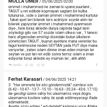
MOLLA ÖMER
/ 05/06/2025 02:00
ümmet i muhammed ne zaman ki uyanir,suurlanir ,
TAGUT u ret edibde kopmayan saglam bir kulba
tutunursa , isde o zaman ümmet i muhammed kurtulur
, fakat ayet leri bilerek ters acikliyor sozde alim ler
bilerek yapiyorlar ümmet i muhammed uyanmasin
diye , hele biraz akledin dunya capinda tagut larin
söyledigi gibi ise 57 sozde islam ülkesi var , 1 tanesi
haric afganisdan emirligi disindaki butun ülkelerin
yöneticileri TAGUT , buyrun ayetlere mana verenler bu
tagut kelimesine neden SEYTAN yada PUT diye mana
veriyorlar , zaten islam dinine iman eden mümün ler
seytan ve put lari ret edib sonra temiz islam a iman
ediyorlar biraz akledin ey mümün ler , ahh ahhh
Yanıtla
(0)
(0)
Ferhat Karasari
/ 04/06/2025 14:21
3.. "Her ümmete bir elci göndermistik" cümlesi icin
(6:42--10:47--13:7--15:10--16:63--35:24--43:6..17:15)
de gecdigi üzere vahiy hic ulasmamis veya dogru
ulasmamis kisilere vahiy ile azab edilmeyecegi ifade
edimektedir..
Ayette sözü edilen " ed-delaleh" kelimesi yüce Allaha