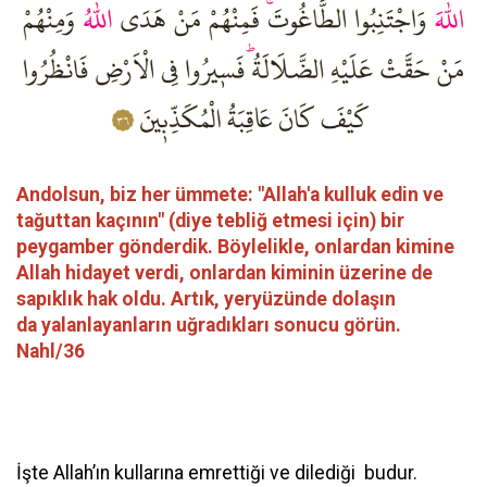
Andolsun, biz her ümmete: "Allah'a kulluk edin ve
tağuttan kaçının" (diye tebliğ etmesi için) bir
peygamber gönderdik. Böylelikle, onlardan kimine
Allah hidayet verdi, onlardan kiminin üzerine de
sapıklık hak oldu. Artık, yeryüzünde dolaşın
da yalanlayanların uğradıkları sonucu görün.
Nahl/36
İşte Allah’ın kullarına emrettiği ve dilediği budur.