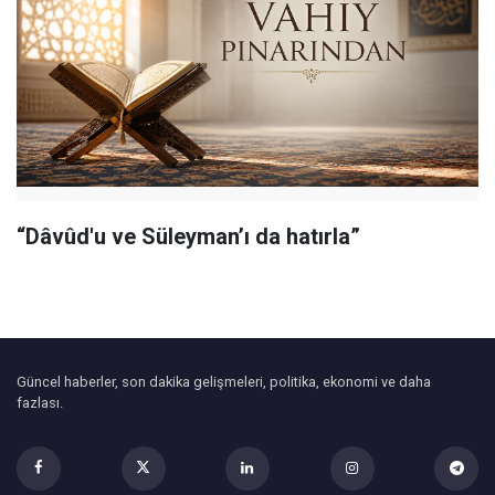
“Dâvûd'u ve Süleyman’ı da hatırla”
Güncel haberler, son dakika gelişmeleri, politika, ekonomi ve daha
fazlası.