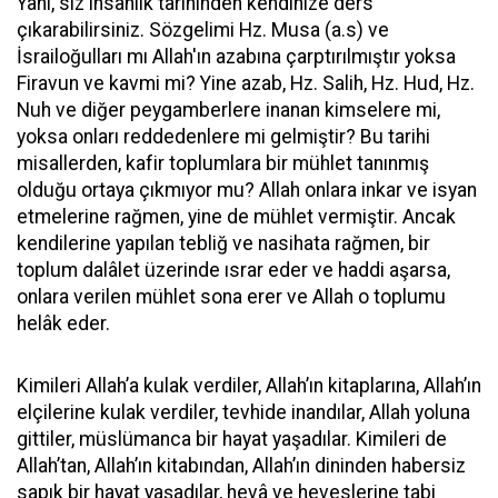
Yani, siz insanlık tarihinden kendinize ders
çıkarabilirsiniz. Sözgelimi Hz. Musa (a.s) ve
İsrailoğulları mı Allah'ın azabına çarptırılmıştır yoksa
Firavun ve kavmi mi? Yine azab, Hz. Salih, Hz. Hud, Hz.
Nuh ve diğer peygamberlere inanan kimselere mi,
yoksa onları reddedenlere mi gelmiştir? Bu tarihi
misallerden, kafir toplumlara bir mühlet tanınmış
olduğu ortaya çıkmıyor mu? Allah onlara inkar ve isyan
etmelerine rağmen, yine de mühlet vermiştir. Ancak
kendilerine yapılan tebliğ ve nasihata rağmen, bir
toplum dalâlet üzerinde ısrar eder ve haddi aşarsa,
onlara verilen mühlet sona erer ve Allah o toplumu
helâk eder.
Kimileri Allah’a kulak verdiler, Allah’ın kitaplarına, Allah’ın
elçilerine kulak verdiler, tevhide inandılar, Allah yoluna
gittiler, müslümanca bir hayat yaşadılar. Kimileri de
Allah’tan, Allah’ın kitabından, Allah’ın dininden habersiz
sapık bir hayat yaşadılar, hevâ ve heveslerine tabi