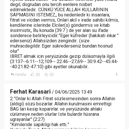
degil, dogrudan onu tercih eenlere nisbet
edilmektedir.. CÜNKÜ YÜCE ALLAH KULLARININ
SAPMASINI ISTEMEZ,, bu nedenledir ki insanlara,
fitrat ve vicdan vermis, Onlari akil v irade sahibi kilmis,
kendilerine iclerinde Elciler(s) göndermis ve kitab
insirmistir,, Bu konuda (39:7 ) de yer alan su ifade
sonderece belirleyicidir.."Eger küfreder (hakikati inkar "
ederseniz) Allahsizden zengindir.. (size
muhracdegildir. Eger sükrederseniz bundan hosnud
olur"
IBRET almak icin yeryüzünde gezip dolasmayla ilgili
(3:137--6:11--12;109-- 22:46--27;69-- 30:9.42--45:44-
-40:21.82-47:10) gibi ayetler okunabilir..
Yanıtla
(0)
(0)
Ferhat Karasari
/ 04/06/2025 13:49
2.."Onlar ki Allah Fitrat sözlesmesinden sonra Allahin
(aldigi) sözü bozarlar. Allahin kurulmasini emrettigi
BAG lari kesip koparirlar. ve yeryüzünde ahlaki
cürümeye neden olurlar Iste bulardir hüsrana
ugrayanlar" (2:27)
"Kimileride sapikligi hak etti.."