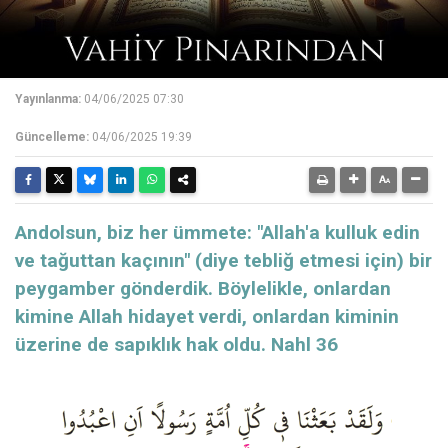
Yayınlanma:
04/06/2025 07:30
Güncelleme:
04/06/2025 19:39
Andolsun, biz her ümmete: "Allah'a kulluk edin
ve tağuttan kaçının" (diye tebliğ etmesi için) bir
peygamber gönderdik. Böylelikle, onlardan
kimine Allah hidayet verdi, onlardan kiminin
üzerine de sapıklık hak oldu. Nahl 36