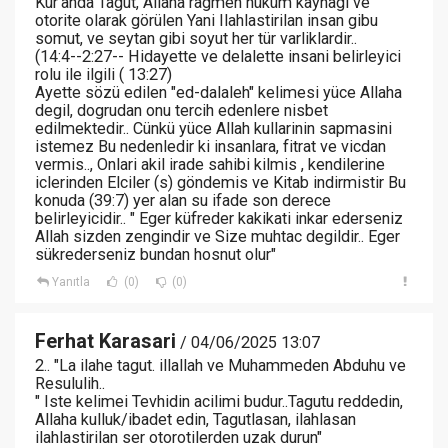
Kur'anda Tagut, Allaha ragmen hüküm kaynagi ve
otorite olarak görülen Yani Ilahlastirilan insan gibu
somut, ve seytan gibi soyut her tür varliklardir..
(14:4--2:27-- Hidayette ve delalette insani belirleyici
rolu ile ilgili ( 13:27)
Ayette sözü edilen "ed-dalaleh" kelimesi yüce Allaha
degil, dogrudan onu tercih edenlere nisbet
edilmektedir.. Cünkü yüce Allah kullarinin sapmasini
istemez Bu nedenledir ki insanlara, fitrat ve vicdan
vermis.., Onlari akil irade sahibi kilmis , kendilerine
iclerinden Elciler (s) göndemis ve Kitab indirmistir Bu
konuda (39:7) yer alan su ifade son derece
belirleyicidir.. " Eger küfreder kakikati inkar ederseniz
Allah sizden zengindir ve Size muhtac degildir.. Eger
sükrederseniz bundan hosnut olur"
Yanıtla
(0)
(0)
Ferhat Karasari
/ 04/06/2025 13:07
2.. "La ilahe tagut. illallah ve Muhammeden Abduhu ve
Resululih..
" Iste kelimei Tevhidin acilimi budur..Tagutu reddedin,
Allaha kulluk/ibadet edin, Tagutlasan, ilahlasan
ilahlastirilan ser otorotilerden uzak durun"