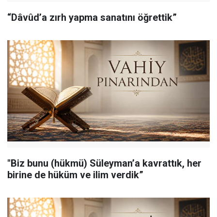
“Dâvûd’a zırh yapma sanatını öğrettik”
"Biz bunu (hükmü) Süleyman’a kavrattık, her
birine de hüküm ve ilim verdik”