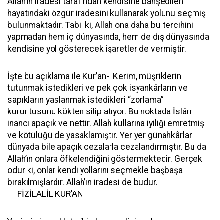
Allah’ın iradesi tarafından kendisine bahşedilen
hayatındaki özgür iradesini kullanarak yolunu seçmiş
bulunmaktadır. Tabii ki, Allah ona daha bu tercihini
yapmadan hem iç dünyasında, hem de dış dünyasında
kendisine yol gösterecek işaretler de vermiştir.
İşte bu açıklama ile Kur’an-ı Kerim, müşriklerin
tutunmak istedikleri ve pek çok isyankârların ve
sapıkların yaslanmak istedikleri “zorlama”
kuruntusunu kökten silip atıyor. Bu noktada İslâm
inancı apaçık ve nettir. Allah kullarına iyiliği emretmiş
ve kötülüğü de yasaklamıştır. Yer yer günahkârları
dünyada bile apaçık cezalarla cezalandırmıştır. Bu da
Allah’ın onlara öfkelendiğini göstermektedir. Gerçek
odur ki, onlar kendi yollarını seçmekle başbaşa
bırakılmışlardır. Allah’ın iradesi de budur.
FİZİLALİL KUR’AN