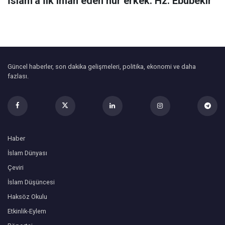
İslam’a İlk iman eden hür erkek: Hz. Ebubekir
Güncel haberler, son dakika gelişmeleri, politika, ekonomi ve daha
fazlası.
Haber
İslam Dünyası
Çeviri
İslam Düşüncesi
Haksöz Okulu
Etkinlik-Eylem