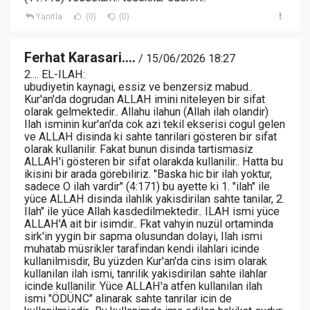
Yanıtla
(0)
(0)
Ferhat Karasari....
/ 15/06/2026 18:27
2.... EL-ILAH:
ubudiyetin kaynagi, essiz ve benzersiz mabud..
Kur'an'da dogrudan ALLAH imini niteleyen bir sifat
olarak gelmektedir.. Allahu ilahun (Allah ilah olandir)
Ilah isminin kur'an'da cok azi tekil ekserisi cogul gelen
ve ALLAH disinda ki sahte tanrilari gösteren bir sifat
olarak kullanilir. Fakat bunun disinda tartismasiz
ALLAH'i gösteren bir sifat olarakda kullanilir.. Hatta bu
ikisini bir arada görebiliriz. "Baska hic bir ilah yoktur,
sadece O ilah vardir" (4:171) bu ayette ki 1. "ilah" ile
yüce ALLAH disinda ilahlik yakisdirilan sahte tanilar, 2.
Ilah" ile yüce Allah kasdedilmektedir.. ILAH ismi yüce
ALLAH'A ait bir isimdir.. Fkat vahyin nuzül ortaminda
sirk'in yygin bir sapma olusundan dolayi, Ilah ismi
muhatab müsrikler tarafindan kendi ilahlari icinde
kullanilmisdir, Bu yüzden Kur'an'da cins isim olarak
kullanilan ilah ismi, tanrilik yakisdirilan sahte ilahlar
icinde kullanilir. Yüce ALLAH'a atfen kullanilan ilah
ismi "ÖDÜNC" alinarak sahte tanrilar icin de