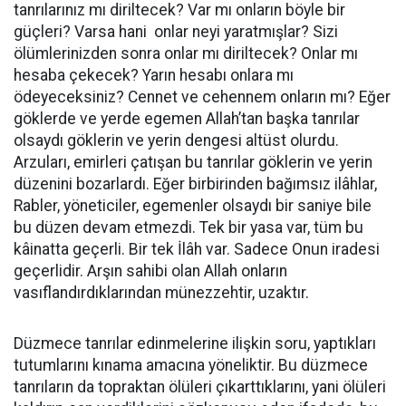
tanrılarınız mı diriltecek? Var mı onların böyle bir
güçleri? Varsa hani onlar neyi yaratmışlar? Sizi
ölümlerinizden sonra onlar mı diriltecek? Onlar mı
hesaba çekecek? Yarın hesabı onlara mı
ödeyeceksiniz? Cennet ve cehennem onların mı? Eğer
göklerde ve yerde egemen Allah’tan başka tanrılar
olsaydı göklerin ve yerin dengesi altüst olurdu.
Arzuları, emirleri çatışan bu tanrılar göklerin ve yerin
düzenini bozarlardı. Eğer birbirinden bağımsız ilâhlar,
Rabler, yöneticiler, egemenler olsaydı bir saniye bile
bu düzen devam etmezdi. Tek bir yasa var, tüm bu
kâinatta geçerli. Bir tek İlâh var. Sadece Onun iradesi
geçerlidir. Arşın sahibi olan Allah onların
vasıflandırdıklarından münezzehtir, uzaktır.
Düzmece tanrılar edinmelerine ilişkin soru, yaptıkları
tutumlarını kınama amacına yöneliktir. Bu düzmece
tanrıların da topraktan ölüleri çıkarttıklarını, yani ölüleri