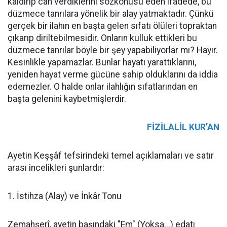
kaldırıp can verdiklerini sözkonusu eden ifadede, bu
düzmece tanrılara yönelik bir alay yatmaktadır. Çünkü
gerçek bir ilahın en başta gelen sıfatı ölüleri topraktan
çıkarıp diriltebilmesidir. Onların kulluk ettikleri bu
düzmece tanrılar böyle bir şey yapabiliyorlar mı? Hayır.
Kesinlikle yapamazlar. Bunlar hayatı yarattıklarını,
yeniden hayat verme gücüne sahip olduklarını da iddia
edemezler. O halde onlar ilahlığın sıfatlarından en
başta gelenini kaybetmişlerdir.
FİZİLALİL KUR’AN
Ayetin Keşşâf tefsirindeki temel açıklamaları ve satır
arası incelikleri şunlardır:
1. İstihza (Alay) ve İnkâr Tonu
Zemahşerî, ayetin başındaki "Em" (Yoksa...) edatı