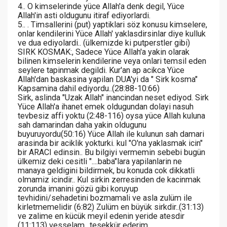
4.. O kimselerinde yüce Allah'a denk degil, Yüce
Allah'in asti oldugunu itiraf ediyorlardi.
5.. . Timsallerini (put) yaptiklari söz konusu kimselere,
onlar kendilerini Yüce Allah' yaklasdirsinlar diye kulluk
ve dua ediyolardi.. (ülkemizde ki putperstler gibi)
SIRK KOSMAK:, Sadece Yüce Allah'a yakin olarak
bilinen kimselerin kendilerine veya onlari temsil eden
seylere tapinmak degildi. Kur'an ap acikca Yüce
Allah'dan baskasina yapilan DUA'yi da " Sirk kosma"
Kapsamina dahil ediyordu..(28:88-10:66)
Sirk, aslinda "Uzak Allah" inancindan neset ediyod. Sirk
Yüce Allah'a ihanet emek oldugundan dolayi nasuh
tevbesiz affi yoktu (2:48-116) oysa yüce Allah kuluna
sah damarindan daha yakin oldugunu
buyuruyordu(50:16) Yüce Allah ile kulunun sah damari
arasinda bir aciklik yokturki. kul "O'na yaklasmak icin"
bir ARACI edinsin.. Bu bilgiyi vermemin sebebi bugün
ülkemiz deki cesitli "....baba"lara yapilanlarin ne
manaya geldigini bildirmek, bu konuda cok dikkatli
olmamiz icindir.. Kul sirkin zerresinden de kacinmak
zorunda imanini gözü gibi koruyup
tevhidini/sehadetini bozmamali ve asla zulüm ile
kirletmemelidir (6:82) Zulüm en büyük sirkdir..(31:13)
ve zalime en kücük meyil edenin yeride atesdir
(11:113) vesselam.. tesekkür ederim..