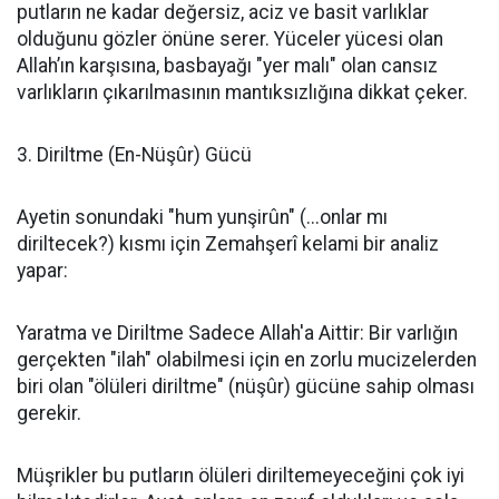
putların ne kadar değersiz, aciz ve basit varlıklar
olduğunu gözler önüne serer. Yüceler yücesi olan
Allah’ın karşısına, basbayağı "yer malı" olan cansız
varlıkların çıkarılmasının mantıksızlığına dikkat çeker.
3. Diriltme (En-Nüşûr) Gücü
Ayetin sonundaki "hum yunşirûn" (...onlar mı
diriltecek?) kısmı için Zemahşerî kelami bir analiz
yapar:
Yaratma ve Diriltme Sadece Allah'a Aittir: Bir varlığın
gerçekten "ilah" olabilmesi için en zorlu mucizelerden
biri olan "ölüleri diriltme" (nüşûr) gücüne sahip olması
gerekir.
Müşrikler bu putların ölüleri diriltemeyeceğini çok iyi