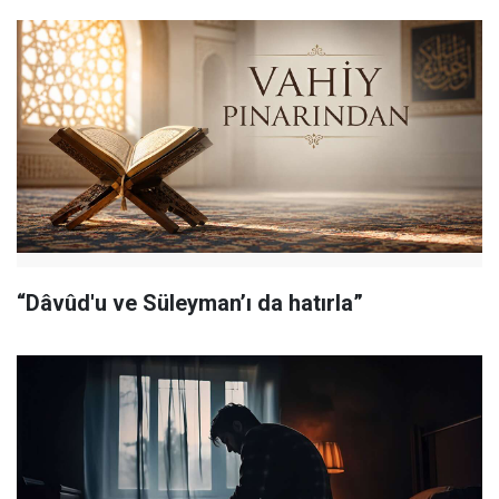
“Dâvûd'u ve Süleyman’ı da hatırla”