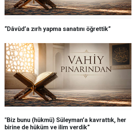
“Dâvûd’a zırh yapma sanatını öğrettik”
"Biz bunu (hükmü) Süleyman’a kavrattık, her
birine de hüküm ve ilim verdik”