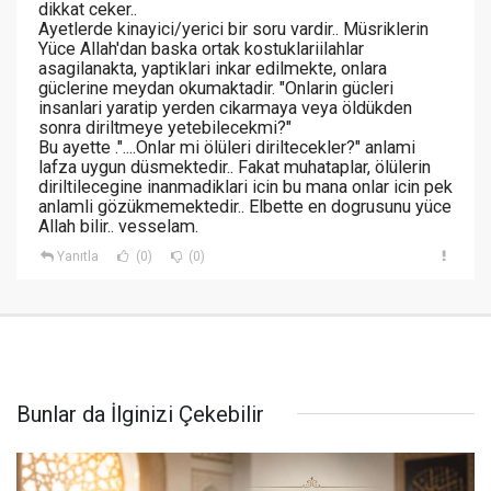
dikkat ceker..
Ayetlerde kinayici/yerici bir soru vardir.. Müsriklerin
Yüce Allah'dan baska ortak kostuklariilahlar
asagilanakta, yaptiklari inkar edilmekte, onlara
güclerine meydan okumaktadir. "Onlarin gücleri
insanlari yaratip yerden cikarmaya veya öldükden
sonra diriltmeye yetebilecekmi?"
Bu ayette ."....Onlar mi ölüleri diriltecekler?" anlami
lafza uygun düsmektedir.. Fakat muhataplar, ölülerin
diriltilecegine inanmadiklari icin bu mana onlar icin pek
anlamli gözükmemektedir.. Elbette en dogrusunu yüce
Allah bilir.. vesselam.
Yanıtla
(0)
(0)
Bunlar da İlginizi Çekebilir