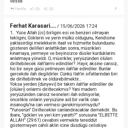
vesse
Yanıtla
(0)
(0)
Ferhat Karasari....
/ 15/06/2026 17:24
1... Yüce Allah (cc) birligini esi ve benzeri olmayan
tekligini, Göklerin ve yerin mülkü oldugunu, Kendisine
yaklasirdigi melekkerin itaat ve hizmette bulunduunu
gösteren delilleri anlattikdan sonra, müsrikleri
kinamaya, yermeye ve beyinsizce düsler kurduklarini
anlatmaya yöneldi. O, müsrikler, yeryüzünden ölüleri
diriltebilecek ilah'larmi edindiler?..Hayir, aksine cansiz,
hic bir seye gücü yetmeyen ilah'lar edindiler. Bunlar
gercekde ilah degildirler. Cünkü Ilah'in sifatlarindan biri
de diriltebilmek ve öldürebilmektir...
Yoksa yerden (dünyevi) bir takim ilah'lar edindiler de
(ölüleri) onlarmi diriltecekmis? Yani madem
yeryüzünden cansiz nesneleri ilah ediniyorlar,
öncelikle onlarin yeryüzüne aid bir varlik olan
insanoglu'na can vermesi gerekmiyormuydu?
"Yunserün" Diriltecekler canlandiracaklar demekdir.. Bu
ibare, "gökleri ve yeri kim yaratti?" sorusuna "ELBETTE
ALLAH" (29:61) cevabini vermekte tereddüt
göstermeyen cahili aklin icine düsdügü celiskiye