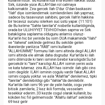
kullanilmisdir.. Bu kullanimda ima edilen hakikat sudur:
Sirk, özünde yüce ALLAH'dan rol calmaya
kalkismaktir. Zira gercek Ilah O'dur. O'dan baskasini
"Ilah" diye isimlendirmek isimlendirileni ilah yapmaz,
sadece bu tasavvurun sahibini, gercek Ilah'in hakkina
bir tecavüz sucunu islerken suc üstü yapar. (11:101)
de Bu kelime "Sahte tanrilar'a" nisbetle kullanldiginda,
orada bir ULUHIYYET TEVHIDI'nden sapma ve Sirk
batakligina saplanma oldugunu anlamis oluruz-
Kur'an'in hic bir yerinde bu isim DUA makaminda "Ilahi"
ve "ilahena" seklinde gelmez.Bu sekilde gelen
ibarelerde yanlizca "RAB" ismi kullanilir.
"ALLAHÜMME" formunu Ilah ismi altinda degil ALLAH
ismi altinda ele almak daha dogrudur. Kur'an'da ki ilah
ismi dilimizde ki tanri isminin birebir karsiligidir.Su bir
gercekdir ki "tanri" karsiligi ALLAH isimin yerini asla
ve kata tutamaz. zira ALLAH has isimdir. ilah gibi cins
isim degildir. ILAH isminin cogulu vardir fakat ALLAH
ismini cogulu yoktur. ve asla "Allah'lar" denilemez, tipki
"tanrilar" denilebildigi gibi "ilahlar"da denilebilir..
Kur'an'da Ilah ismi 96 yer de yalin halde, cogu yerde
bitisik zamilerle, 2 kez ikili formda, vesselam
tesekkür ederim..33 kezde cogul olarak kullanilr, bu
kökden hic fiil gelmemisdir. "Allah'u ilah'un" seklinde
69 kez gelir