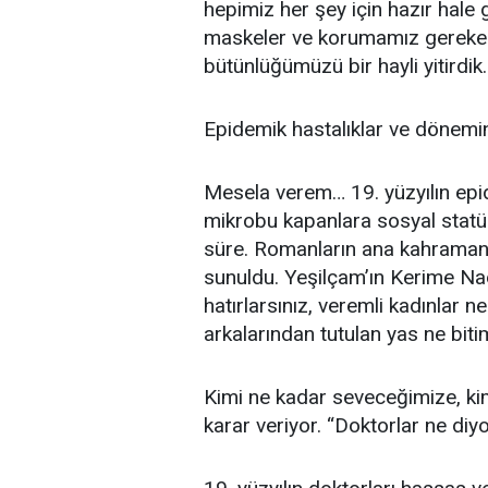
hepimiz her şey için hazır hale g
maskeler ve korumamız gereken 
bütünlüğümüzü bir hayli yitirdik.
Epidemik hastalıklar ve dönemi
Mesela verem… 19. yüzyılın epid
mikrobu kapanlara sosyal stat
süre. Romanların ana kahramanı v
sunuldu. Yeşilçam’ın Kerime Nadi
hatırlarsınız, veremli kadınlar ne
arkalarından tutulan yas ne bitim
Kimi ne kadar seveceğimize, ki
karar veriyor. “Doktorlar ne diyo