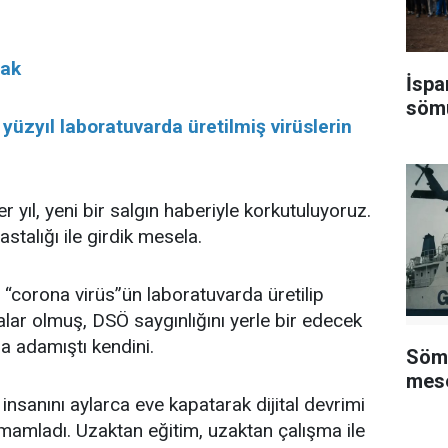
fak
İspa
sömü
 yüzyıl laboratuvarda üretilmiş virüslerin
yıl, yeni bir salgın haberiyle korkutuluyoruz.
alığı ile girdik mesela.
 “corona virüs”ün laboratuvarda üretilip
lar olmuş, DSÖ saygınlığını yerle bir edecek
a adamıştı kendini.
Sömü
mese
nsanını aylarca eve kapatarak dijital devrimi
amamladı. Uzaktan eğitim, uzaktan çalışma ile