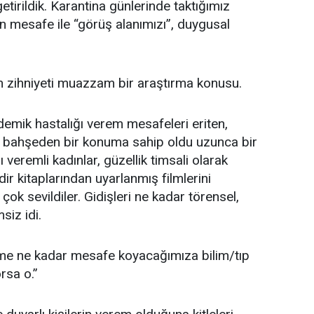
etirildik. Karantina günlerinde taktığımız
mesafe ile “görüş alanımızı”, duygusal
n zihniyeti muazzam bir araştırma konusu.
emik hastalığı verem mesafeleri eriten,
ü bahşeden bir konuma sahip oldu uzunca bir
eremli kadınlar, güzellik timsali olarak
r kitaplarından uyarlanmış filmlerini
 çok sevildiler. Gidişleri ne kadar törensel,
siz idi.
me ne kadar mesafe koyacağımıza bilim/tıp
rsa o.”