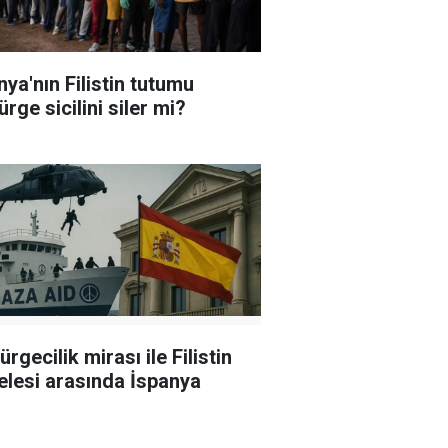
nya'nın Filistin tutumu
rge sicilini siler mi?
rgecilik mirası ile Filistin
lesi arasında İspanya