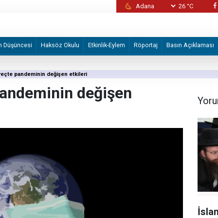
26 °C
eye fesat karıştırma" soruşturmasında
Kaos fırıldakları yine devrede: Şam’da masu
m Düşüncesi
Haksöz Okulu
Etkinlik-Eylem
Röportaj
Basın Açıklaması
reçte pandeminin değişen etkileri
pandeminin değişen
Yoru
İsla