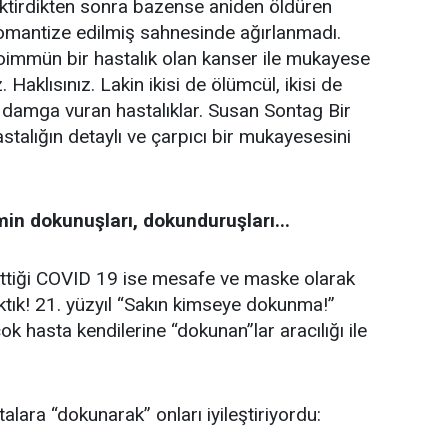
ektirdikten sonra bazense aniden öldüren
romantize edilmiş sahnesinde ağırlanmadı.
oimmün bir hastalık olan kanser ile mukayese
Haklısınız. Lakin ikisi de ölümcül, ikisi de
 damga vuran hastalıklar. Susan Sontag Bir
astalığın detaylı ve çarpıcı bir mukayesesini
in dokunuşları, dokunduruşları...
ttiği COVID 19 ise mesafe ve maske olarak
tık! 21. yüzyıl “Sakın kimseye dokunma!”
 hasta kendilerine “dokunan”lar aracılığı ile
alara “dokunarak” onları iyileştiriyordu: