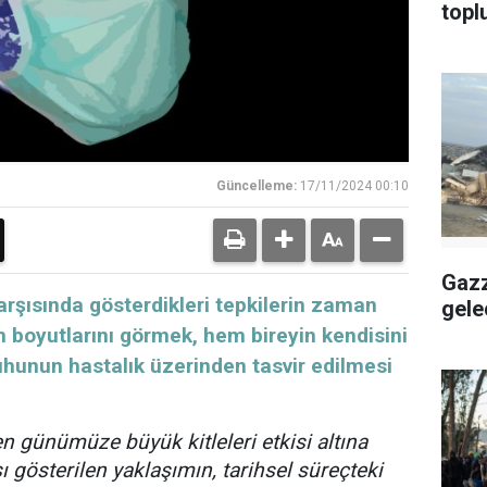
topl
Güncelleme:
17/11/2024 00:10
Gazz
arşısında gösterdikleri tepkilerin zaman
gele
 boyutlarını görmek, hem bireyin kendisini
unun hastalık üzerinden tasvir edilmesi
 günümüze büyük kitleleri etkisi altına
şı gösterilen yaklaşımın, tarihsel süreçteki