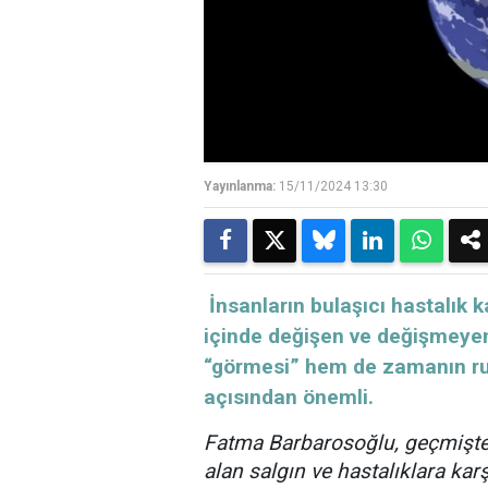
Yayınlanma:
15/11/2024 13:30
İnsanların bulaşıcı hastalık k
içinde değişen ve değişmeyen
“görmesi” hem de zamanın ruh
açısından önemli.
Fatma Barbarosoğlu, geçmişten
alan salgın ve hastalıklara kar