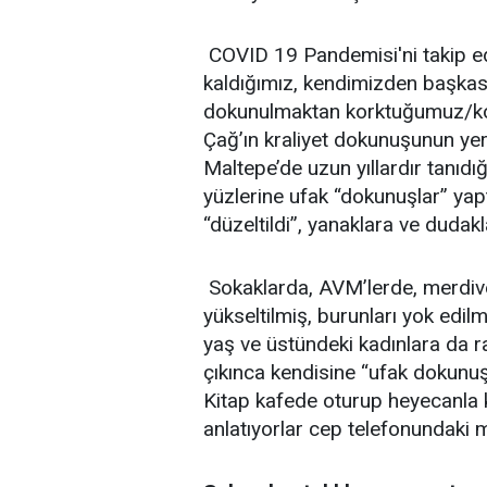
COVID 19 Pandemisi'ni takip eden
kaldığımız, kendimizden başk
dokunulmaktan korktuğumuz/ko
Çağ’ın kraliyet dokunuşunun yeri
Maltepe’de uzun yıllardır tanıdı
yüzlerine ufak “dokunuşlar” yap
“düzeltildi”, yanaklara ve dudakl
Sokaklarda, AVM’lerde, merdiven a
yükseltilmiş, burunları yok edi
yaş ve üstündeki kadınlara da 
çıkınca kendisine “ufak dokunuş
Kitap kafede oturup heyecanla ke
anlatıyorlar cep telefonundaki 