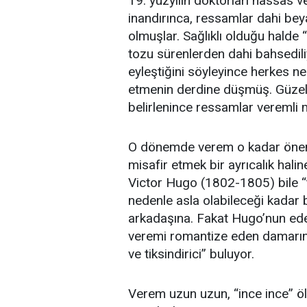
19. yüzyılın doktorları hassas ve
inandırınca, ressamlar dahi bey
olmuşlar. Sağlıklı olduğu halde 
tozu sürenlerden dahi bahsedili
eyleştiğini söyleyince herkes n
etmenin derdine düşmüş. Güzelli
belirlenince ressamlar veremli 
O dönemde verem o kadar önem
misafir etmek bir ayrıcalık halin
Victor Hugo (1802-1805) bile 
nedenle asla olabileceği kadar 
arkadaşına. Fakat Hugo’nun ede
veremi romantize eden damarını
ve tiksindirici” buluyor.
Verem uzun uzun, “ince ince” ö