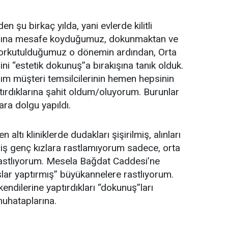
 şu birkaç yılda, yani evlerde kilitli
asına mesafe koyduğumuz, dokunmaktan ve
rkutulduğumuz o dönemin ardından, Orta
ni “estetik dokunuş”a bırakışına tanık olduk.
ğım müşteri temsilcilerinin hemen hepsinin
tırdıklarına şahit oldum/oluyorum. Burunlar
ara dolgu yapıldı.
ltı kliniklerde dudakları şişirilmiş, alınları
lmiş genç kızlara rastlamıyorum sadece, orta
rastlıyorum. Mesela Bağdat Caddesi’ne
lar yaptırmış” büyükannelere rastlıyorum.
ndilerine yaptırdıkları “dokunuş”ları
muhataplarına.