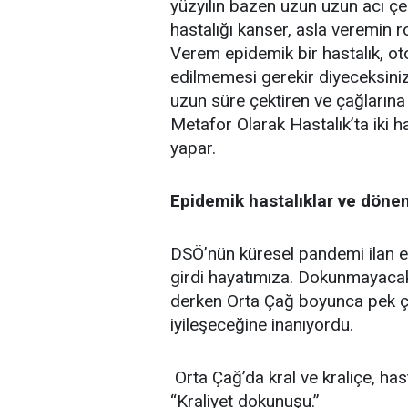
yüzyılın bazen uzun uzun acı ç
hastalığı kanser, asla veremin 
Verem epidemik bir hastalık, ot
edilmemesi gerekir diyeceksiniz. 
uzun süre çektiren ve çağlarına
Metafor Olarak Hastalık’ta iki h
yapar.
Epidemik hastalıklar ve dönem
DSÖ’nün küresel pandemi ilan e
girdi hayatımıza. Dokunmayacak
derken Orta Çağ boyunca pek çok
iyileşeceğine inanıyordu.
Orta Çağ’da kral ve kraliçe, hast
“Kraliyet dokunuşu.”