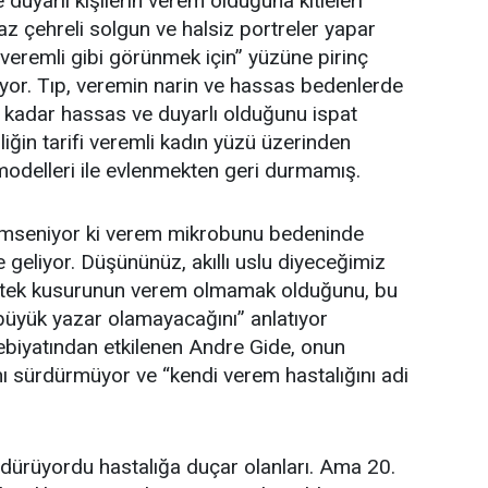
 duyarlı kişilerin verem olduğuna kitleleri
az çehreli solgun ve halsiz portreler yapar
“veremli gibi görünmek için” yüzüne pirinç
yor. Tıp, veremin narin ve hassas bedenlerde
e kadar hassas ve duyarlı olduğunu ispat
ğin tarifi veremli kadın yüzü üzerinden
modelleri ile evlenmekten geri durmamış.
seniyor ki verem mikrobunu bedeninde
e geliyor. Düşününüz, akıllı uslu diyeceğimiz
“tek kusurunun verem olmamak olduğunu, bu
büyük yazar olamayacağını” anlatıyor
biyatından etkilenen Andre Gide, onun
 sürdürmüyor ve “kendi verem hastalığını adi
ldürüyordu hastalığa duçar olanları. Ama 20.