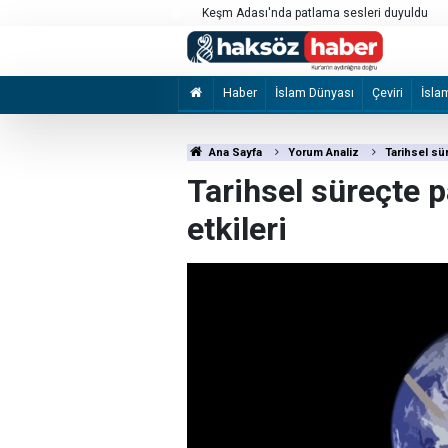
İzmir Büyükşehir Belediyesine yönelik "ihal
2 şüpheli tutuklandı
Haber
İslam Dünyası
Çeviri
İsla
Ana Sayfa
Yorum Analiz
Tarihsel sü
Tarihsel süreçte 
etkileri