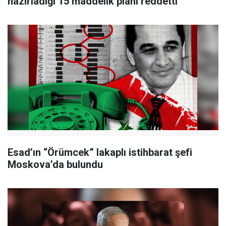
hazırladığı 15 maddelik planı reddetti
Esad’ın “Örümcek” lakaplı istihbarat şefi
Moskova’da bulundu