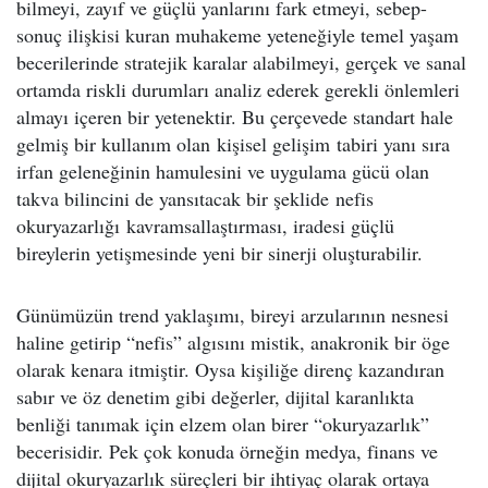
bilmeyi, zayıf ve güçlü yanlarını fark etmeyi, sebep-
sonuç ilişkisi kuran muhakeme yeteneğiyle temel yaşam
becerilerinde stratejik karalar alabilmeyi, gerçek ve sanal
ortamda riskli durumları analiz ederek gerekli önlemleri
almayı içeren bir yetenektir. Bu çerçevede standart hale
gelmiş bir kullanım olan kişisel gelişim tabiri yanı sıra
irfan geleneğinin hamulesini ve uygulama gücü olan
takva bilincini de yansıtacak bir şeklide nefis
okuryazarlığı kavramsallaştırması, iradesi güçlü
bireylerin yetişmesinde yeni bir sinerji oluşturabilir.
Günümüzün trend yaklaşımı, bireyi arzularının nesnesi
haline getirip “nefis” algısını mistik, anakronik bir öge
olarak kenara itmiştir. Oysa kişiliğe direnç kazandıran
sabır ve öz denetim gibi değerler, dijital karanlıkta
benliği tanımak için elzem olan birer “okuryazarlık”
becerisidir. Pek çok konuda örneğin medya, finans ve
dijital okuryazarlık süreçleri bir ihtiyaç olarak ortaya