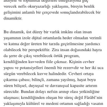
aidiyete ve toplumsal değerlere entegrasyona güç
verecek nefis okuryazarlığı yaklaşımı, bireyin benlik
gelişimini anlamlı bir çerçevede sonuçlandırabilecek bir
dinamiktir.
Bu dinamik, üst düzey bir varlık imkânı olan insan
yaşamının izole dijital ortamlarda heder olmadan verimli
ve katma değer üreten bir tarzda geçirilmesine yardımcı
olabilecek bir perspektiftir. Zira insan doğasındaki hayra
da şerre de çıkış verebilecek örtük program,
kendiliğinden kuvveden fiile çıkmaz. Kişinin cevher
yapısı ve potansiyelleri önemli bir rezervdir ve her iki uca
sürgün verebilecek kuvve halindedir. Cevheri ortaya
çıkarma çabası; bilinçli, zamana yayılmış, hayat boyu
süren bilişsel, duyuşsal ve davranışsal kapasite artırım
sürecidir. Bundan dolayı nefsin arınıp olası yetkinliğine
ulaşması; kendiliğinden oluşan bir süreç değil Fârâbî’nin
yaklaşımıyla kültürel ve medeni ortamın sağladığı vasatın