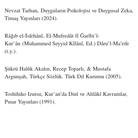
Nevzat Tarhan, Duyguların Psikolojisi ve Duygusal Zeka,
Timaş Yayınları (2024).
Râğıb el-İsfehânî, El-Mufredât fî Ğarîbi’l-
Kur’ân (Muhammed Seyyid Kîlânî, Ed.) Dâru’l-Ma’rife
(t.y.).
Şükrü Halûk Akalın, Recep Toparlı, & Mustafa
Argunşah, Türkçe Sözlük. Türk Dil Kurumu (2005).
Toshihiko Izutsu, Kur’an’da Dinî ve Ahlâkî Kavramlar,
Pınar Yayınları (1991).