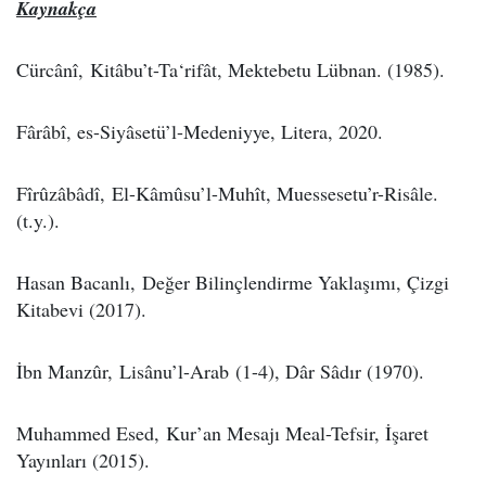
Kaynakça
Cürcânî, Kitâbu’t-Ta‘rifât, Mektebetu Lübnan. (1985).
Fârâbî, es-Siyâsetü’l-Medeniyye, Litera, 2020.
Fîrûzâbâdî, El-Kâmûsu’l-Muhît, Muessesetu’r-Risâle.
(t.y.).
Hasan Bacanlı, Değer Bilinçlendirme Yaklaşımı, Çizgi
Kitabevi (2017).
İbn Manzûr, Lisânu’l-Arab (1-4), Dâr Sâdır (1970).
Muhammed Esed, Kur’an Mesajı Meal-Tefsir, İşaret
Yayınları (2015).