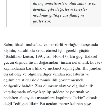
direnç amortisörleri olan sabır ve öz
denetim gibi değerlerin bireyler
nezdinde gittikçe zayıfladığını
gösteriyor.
Sabır, itidali muhafaza ve her türlü zorluğun karşısında
kişinin, karalılıkla sebat etmesi için gerekli güçtür.
(Toshihiko Izutsu, 1991, ss. 146-147). Bu güç, fiziksel
gücün dışında insan doğasından (insanî nefs/nâtık kuvve)
kaynaklanan kararlılık ve metanet kaynağıdır. Bir yandan
dışsal olay ve olgulara diğer yandan içsel dürtü ve
eğilimlere itidal ile dayanıklılık gösterememek,
edilgenlik halidir. Zira olumsuz olay ve olgularla ilk
karşılaşmada öfkeye kapılıp şiddete başvurmak ve
hedeften alıkoyucu uyaranlara kapılmak “etkin” olmak
değil “edilgen”liktir. Bu açıdan maruz kalınan şeye