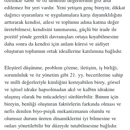
özellikle sabır ve öz denetim değerlerinin göz ardı
edilemez bir yeri vardır. Yeni yetişen genç bireyin; dikkat
dağıtıcı uyaranlara ve uygulamalara karşı dayanıklılığını
arttırarak kendisi, ailesi ve toplumu adına katma değer
üretebilmesi; kendisini tanımasına, güçlü bir irade ile
pozitif yönde gerekli davranışları ortaya koyabilmesine
daha sonra da kendisi için anlam küresi ve aidiyet
oluşturan toplumun ortak ideallerine katılımına bağlıdır.
Eleştirel düşünme, problem çözme, iletişim, iş birliği,
sorumluluk ve öz yönetim gibi 21. yy. becerilerine sahip
ve milli değerleriyle kimliğini koruyabilen birey, görsel
ve işitsel idrake hapsolmadan akıl ve kalbin idrakine
ulaşmış olarak bu mücadeleyi sürdürebilir. Bunun için
bireyin, benliği oluşturan faktörlerin farkında olması ve
nefis denilen biyo-psişik mekanizmanın olumlu ve
olumsuz durum üreten dinamiklerini iyi bilmesine ve
onları yönetilebilir bir düzeyde tutabilmesine bağlıdır.