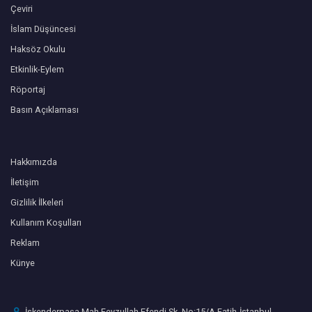
Çeviri
İslam Düşüncesi
Haksöz Okulu
Etkinlik-Eylem
Röportaj
Basın Açıklaması
Hakkımızda
İletişim
Gizlilik İlkeleri
Kullanım Koşulları
Reklam
Künye
İskenderpaşa Mah Feyzullah Efendi Sk. No:15/A Fatih-İstanbul