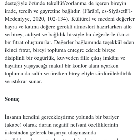
desteğiyle özünde tekellüf/zorlanma de içeren bireyin
irade, tercih ve gayretine bağlıdır. (Fârâbî, es-Siyâsetü’l-
Medeniyye, 2020, 102-134). Kültürel ve medeni değerler
hayra ve katma değere gerekli atmosferi hazırlarken aile
ve birey, aidiyet ve bağlılık hissiyle bu değerlerle ikinci
bir fıtrat oluştururlar. Değerler bağlamında teşekkül eden
ikinci fıtrat, bireyi topluma entegre ederek bireye
disiplinli bir özgürlük, kuvveden fiile çıkış imkânı ve
hayatını yaşayacağı makul bir konfor alanı açarken
topluma da salih ve üretken birey eliyle sürdürülebilirlik
ve istikrar sunar.
Sonuç
İnsanın kendini gerçekleştirme yolunda bir bariyer
(akabe) olarak duran negatif nefsani özelliklerinin
üstesinden gelerek başarıya ulaşmasında