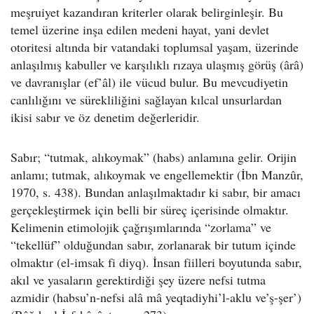
meşruiyet kazandıran kriterler olarak belirginleşir. Bu
temel üzerine inşa edilen medeni hayat, yani devlet
otoritesi altında bir vatandaki toplumsal yaşam, üzerinde
anlaşılmış kabuller ve karşılıklı rızaya ulaşmış görüş (ârâ)
ve davranışlar (ef’âl) ile vücud bulur. Bu mevcudiyetin
canlılığını ve sürekliliğini sağlayan kılcal unsurlardan
ikisi sabır ve öz denetim değerleridir.
Sabır; “tutmak, alıkoymak” (habs) anlamına gelir. Orijin
anlamı; tutmak, alıkoymak ve engellemektir (İbn Manzûr,
1970, s. 438). Bundan anlaşılmaktadır ki sabır, bir amacı
gerçekleştirmek için belli bir süreç içerisinde olmaktır.
Kelimenin etimolojik çağrışımlarında “zorlama” ve
“tekellüf” olduğundan sabır, zorlanarak bir tutum içinde
olmaktır (el-imsak fi diyq). İnsan fiilleri boyutunda sabır,
akıl ve yasaların gerektirdiği şey üzere nefsi tutma
azmidir (habsu’n-nefsi alâ mâ yeqtadiyhi’l-aklu ve’ş-şer’)