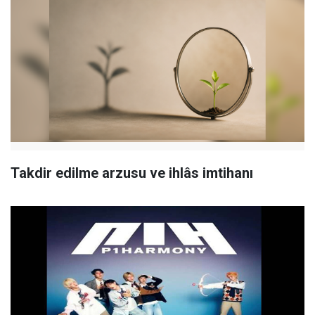
Takdir edilme arzusu ve ihlâs imtihanı