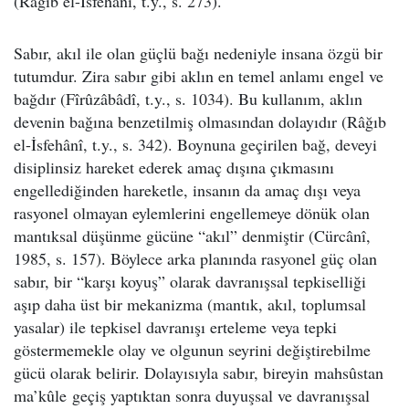
(Râğıb el-İsfehânî, t.y., s. 273).
Sabır, akıl ile olan güçlü bağı nedeniyle insana özgü bir
tutumdur. Zira sabır gibi aklın en temel anlamı engel ve
bağdır (Fîrûzâbâdî, t.y., s. 1034). Bu kullanım, aklın
devenin bağına benzetilmiş olmasından dolayıdır (Râğıb
el-İsfehânî, t.y., s. 342). Boynuna geçirilen bağ, deveyi
disiplinsiz hareket ederek amaç dışına çıkmasını
engellediğinden hareketle, insanın da amaç dışı veya
rasyonel olmayan eylemlerini engellemeye dönük olan
mantıksal düşünme gücüne “akıl” denmiştir (Cürcânî,
1985, s. 157). Böylece arka planında rasyonel güç olan
sabır, bir “karşı koyuş” olarak davranışsal tepkiselliği
aşıp daha üst bir mekanizma (mantık, akıl, toplumsal
yasalar) ile tepkisel davranışı erteleme veya tepki
göstermemekle olay ve olgunun seyrini değiştirebilme
gücü olarak belirir. Dolayısıyla sabır, bireyin mahsûstan
ma’kûle geçiş yaptıktan sonra duyuşsal ve davranışsal