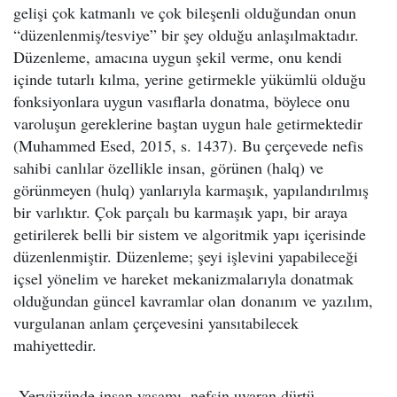
gelişi çok katmanlı ve çok bileşenli olduğundan onun
“düzenlenmiş/tesviye” bir şey olduğu anlaşılmaktadır.
Düzenleme, amacına uygun şekil verme, onu kendi
içinde tutarlı kılma, yerine getirmekle yükümlü olduğu
fonksiyonlara uygun vasıflarla donatma, böylece onu
varoluşun gereklerine baştan uygun hale getirmektedir
(Muhammed Esed, 2015, s. 1437). Bu çerçevede nefis
sahibi canlılar özellikle insan, görünen (halq) ve
görünmeyen (hulq) yanlarıyla karmaşık, yapılandırılmış
bir varlıktır. Çok parçalı bu karmaşık yapı, bir araya
getirilerek belli bir sistem ve algoritmik yapı içerisinde
düzenlenmiştir. Düzenleme; şeyi işlevini yapabileceği
içsel yönelim ve hareket mekanizmalarıyla donatmak
olduğundan güncel kavramlar olan donanım ve yazılım,
vurgulanan anlam çerçevesini yansıtabilecek
mahiyettedir.
Yeryüzünde insan yaşamı, nefsin uyaran dürtü