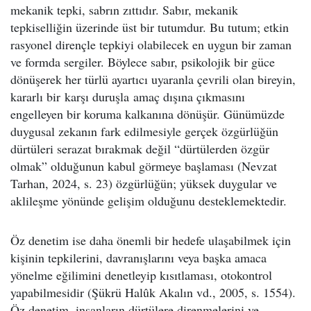
mekanik tepki, sabrın zıttıdır. Sabır, mekanik
tepkiselliğin üzerinde üst bir tutumdur. Bu tutum; etkin
rasyonel dirençle tepkiyi olabilecek en uygun bir zaman
ve formda sergiler. Böylece sabır, psikolojik bir güce
dönüşerek her türlü ayartıcı uyaranla çevrili olan bireyin,
kararlı bir karşı duruşla amaç dışına çıkmasını
engelleyen bir koruma kalkanına dönüşür. Günümüzde
duygusal zekanın fark edilmesiyle gerçek özgürlüğün
dürtüleri serazat bırakmak değil “dürtülerden özgür
olmak” olduğunun kabul görmeye başlaması (Nevzat
Tarhan, 2024, s. 23) özgürlüğün; yüksek duygular ve
aklileşme yönünde gelişim olduğunu desteklemektedir.
Öz denetim ise daha önemli bir hedefe ulaşabilmek için
kişinin tepkilerini, davranışlarını veya başka amaca
yönelme eğilimini denetleyip kısıtlaması, otokontrol
yapabilmesidir (Şükrü Halûk Akalın vd., 2005, s. 1554).
Öz denetim, insanların dürtülere direnmelerini ve