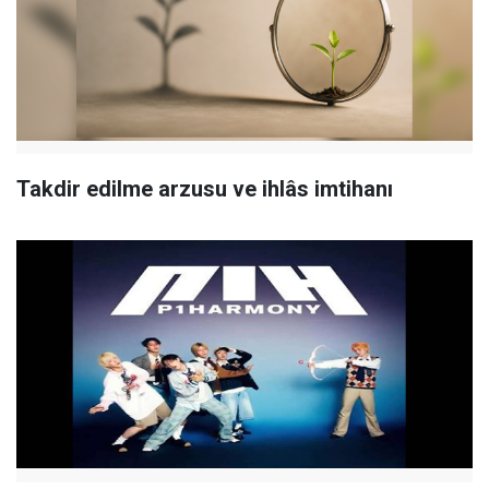
Takdir edilme arzusu ve ihlâs imtihanı