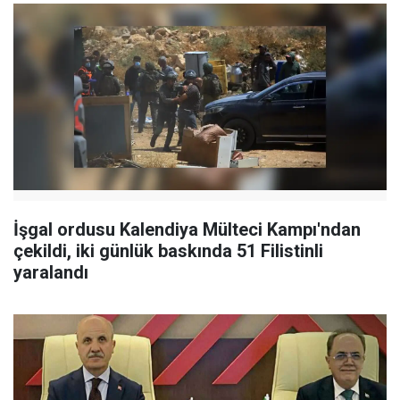
İşgal ordusu Kalendiya Mülteci Kampı'ndan
çekildi, iki günlük baskında 51 Filistinli
yaralandı