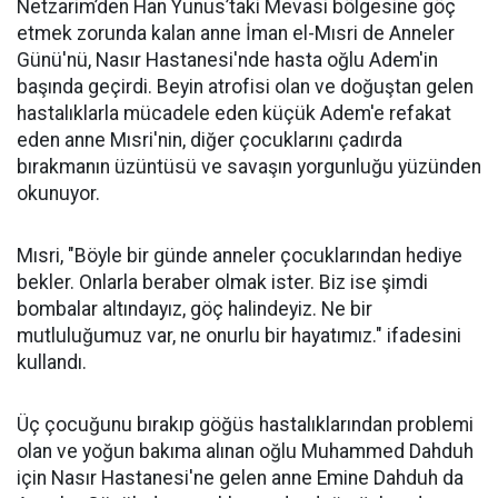
Netzarim’den Han Yunus’taki Mevasi bölgesine göç
etmek zorunda kalan anne İman el-Mısri de Anneler
Günü'nü, Nasır Hastanesi'nde hasta oğlu Adem'in
başında geçirdi. Beyin atrofisi olan ve doğuştan gelen
hastalıklarla mücadele eden küçük Adem'e refakat
eden anne Mısri'nin, diğer çocuklarını çadırda
bırakmanın üzüntüsü ve savaşın yorgunluğu yüzünden
okunuyor.
Mısri, "Böyle bir günde anneler çocuklarından hediye
bekler. Onlarla beraber olmak ister. Biz ise şimdi
bombalar altındayız, göç halindeyiz. Ne bir
mutluluğumuz var, ne onurlu bir hayatımız." ifadesini
kullandı.
Üç çocuğunu bırakıp göğüs hastalıklarından problemi
olan ve yoğun bakıma alınan oğlu Muhammed Dahduh
için Nasır Hastanesi'ne gelen anne Emine Dahduh da