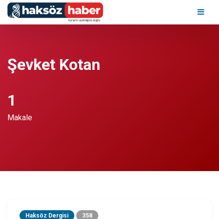
Ana Sayfa
Haksöz Okulu
Şevket Kotan
1
Makale
Haksöz Dergisi
358