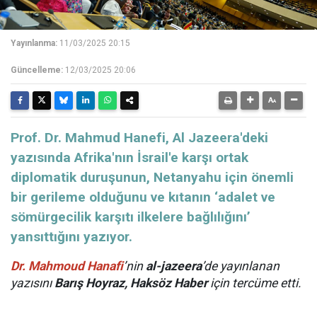
Yayınlanma:
11/03/2025 20:15
Güncelleme:
12/03/2025 20:06
​​​​​​​Prof. Dr. Mahmud Hanefi, Al Jazeera'deki
yazısında Afrika'nın İsrail'e karşı ortak
diplomatik duruşunun, Netanyahu için önemli
bir gerileme olduğunu ve kıtanın ‘adalet ve
sömürgecilik karşıtı ilkelere bağlılığını’
yansıttığını yazıyor.
Dr. Mahmoud Hanafi
’nin
al-jazeera
’de yayınlanan
yazısını
Barış Hoyraz
,
Haksöz Haber
için tercüme etti.