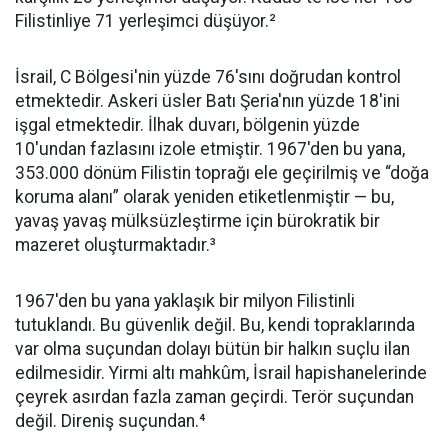
Filistinliye 71 yerleşimci düşüyor.²
İsrail, C Bölgesi'nin yüzde 76'sını doğrudan kontrol
etmektedir. Askeri üsler Batı Şeria'nın yüzde 18'ini
işgal etmektedir. İlhak duvarı, bölgenin yüzde
10'undan fazlasını izole etmiştir. 1967'den bu yana,
353.000 dönüm Filistin toprağı ele geçirilmiş ve “doğa
koruma alanı” olarak yeniden etiketlenmiştir — bu,
yavaş yavaş mülksüzleştirme için bürokratik bir
mazeret oluşturmaktadır.³
1967'den bu yana yaklaşık bir milyon Filistinli
tutuklandı. Bu güvenlik değil. Bu, kendi topraklarında
var olma suçundan dolayı bütün bir halkın suçlu ilan
edilmesidir. Yirmi altı mahkûm, İsrail hapishanelerinde
çeyrek asırdan fazla zaman geçirdi. Terör suçundan
değil. Direniş suçundan.⁴