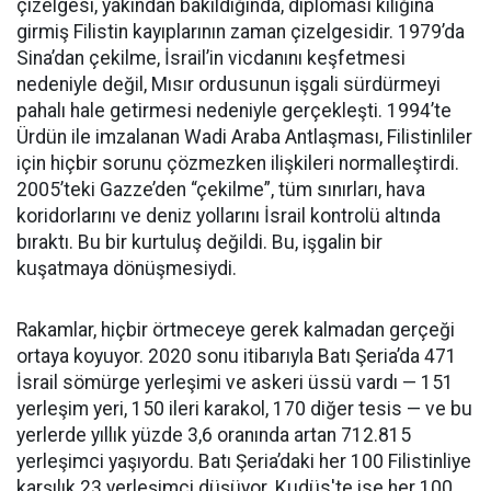
çizelgesi, yakından bakıldığında, diplomasi kılığına
girmiş Filistin kayıplarının zaman çizelgesidir. 1979’da
Sina’dan çekilme, İsrail’in vicdanını keşfetmesi
nedeniyle değil, Mısır ordusunun işgali sürdürmeyi
pahalı hale getirmesi nedeniyle gerçekleşti. 1994’te
Ürdün ile imzalanan Wadi Araba Antlaşması, Filistinliler
için hiçbir sorunu çözmezken ilişkileri normalleştirdi.
2005’teki Gazze’den “çekilme”, tüm sınırları, hava
koridorlarını ve deniz yollarını İsrail kontrolü altında
bıraktı. Bu bir kurtuluş değildi. Bu, işgalin bir
kuşatmaya dönüşmesiydi.
Rakamlar, hiçbir örtmeceye gerek kalmadan gerçeği
ortaya koyuyor. 2020 sonu itibarıyla Batı Şeria’da 471
İsrail sömürge yerleşimi ve askeri üssü vardı — 151
yerleşim yeri, 150 ileri karakol, 170 diğer tesis — ve bu
yerlerde yıllık yüzde 3,6 oranında artan 712.815
yerleşimci yaşıyordu. Batı Şeria’daki her 100 Filistinliye
karşılık 23 yerleşimci düşüyor. Kudüs'te ise her 100