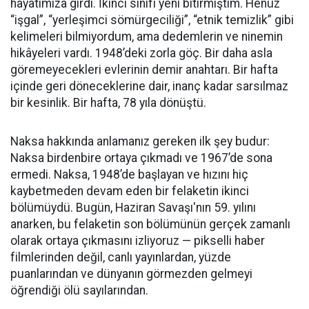
hayatımıza girdi. İkinci sınıfı yeni bitirmiştim. Henüz
“işgal”, “yerleşimci sömürgeciliği”, “etnik temizlik” gibi
kelimeleri bilmiyordum, ama dedemlerin ve ninemin
hikâyeleri vardı. 1948’deki zorla göç. Bir daha asla
göremeyecekleri evlerinin demir anahtarı. Bir hafta
içinde geri döneceklerine dair, inanç kadar sarsılmaz
bir kesinlik. Bir hafta, 78 yıla dönüştü.
Naksa hakkında anlamanız gereken ilk şey budur:
Naksa birdenbire ortaya çıkmadı ve 1967’de sona
ermedi. Naksa, 1948’de başlayan ve hızını hiç
kaybetmeden devam eden bir felaketin ikinci
bölümüydü. Bugün, Haziran Savaşı'nın 59. yılını
anarken, bu felaketin son bölümünün gerçek zamanlı
olarak ortaya çıkmasını izliyoruz — pikselli haber
filmlerinden değil, canlı yayınlardan, yüzde
puanlarından ve dünyanın görmezden gelmeyi
öğrendiği ölü sayılarından.