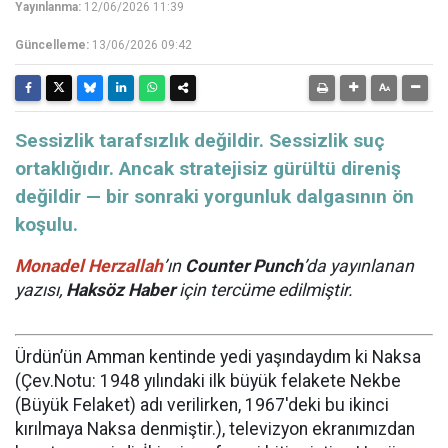
Yayınlanma:
12/06/2026 11:39
Güncelleme:
13/06/2026 09:42
Sessizlik tarafsızlık değildir. Sessizlik suç
ortaklığıdır. Ancak stratejisiz gürültü direniş
değildir — bir sonraki yorgunluk dalgasının ön
koşulu.
Monadel Herzallah
’ın
Counter Punch
’da yayınlanan
yazısı,
Haksöz Haber
için tercüme edilmiştir.
Ürdün’ün Amman kentinde yedi yaşındaydım ki Naksa
(Çev.Notu: 1948 yılındaki ilk büyük felakete Nekbe
(Büyük Felaket) adı verilirken, 1967'deki bu ikinci
kırılmaya Naksa denmiştir.), televizyon ekranımızdan