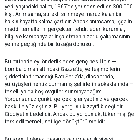
yedi yaşındaki halim, 1967’de yerinden edilen 300.000
kişi. Anımsama, sürekli silinmeye maruz kalan bir
halkın hayatta kalma şartıdır. Ancak anımsama, işgalin
maddi temellerini gerçekten tehdit eden kurumlar,
bilgi ve kampanyalar inşa etmenin zorlu çalışmasının
yerine geçtiğinde bir tuzağa dönüşür.
Bu mücadeleyi önderlik eden genç nesil için —
bombardıman altındaki Gazze’de, yerleşimcilerin
şiddetinin tırmandığı Batı Şeria’da, diasporada,
yürüyüşleri henüz durmamış şehirlerin sokaklarında —
teselli ya da boş övgüler sunmayacağım.
Yorgunsunuz çünkü gerçek işler yaptınız ve gerçek
baskı ile yüzleştiniz. Bu yorgunluk zayıflık değildir.
Ciddiyetin bedelidir. Ancak bu yorgunluk, tükenmişliğe
terk edilmemeli, netliğe dönüştürülmelidir.
Bu somut olarak, başarıyı yalnızca anlık siyasi