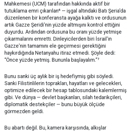
Mahkemesi (UCM) tarafından hakkında aktif bir
tutuklama emri çıkarılan⁶ — işgal altındaki Batı Şeria'da
düzenlenen bir konferansta ayağa kalktı ve ordusunun
artık Gazze Şeridi'nin yüzde altmışını kontrol ettiğini
duyurdu. Ardından ordusuna bu oranı yüzde yetmişe
çıkarmalarını emretti. Dinleyicilerden biri İsrail'in
Gazze'nin tamamını ele geçirmesi gerektiğini
haykırdığında Netanyahu itiraz etmedi. Şöyle dedi:
“Önce yüzde yetmiş. Bununla başlayalım.”⁷
Bunu sanki üç aylık bir iş hedefiymiş gibi söyledi.
Sanki Filistinlilerin toprakları, hayatları ve gelecekleri,
optimize edilecek bir hesap tablosundaki kalemlermiş
gibi. Ve dünya — devlet başkanları, silah tedarikçileri,
diplomatik destekçiler — bunu büyük ölçüde
görmezden geldi.
Bu abartı değil. Bu, kamera karşısında, alkışlar