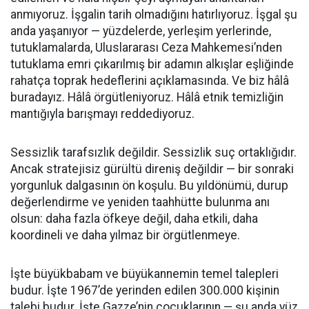
anmıyoruz. İşgalin tarih olmadığını hatırlıyoruz. İşgal şu
anda yaşanıyor — yüzdelerde, yerleşim yerlerinde,
tutuklamalarda, Uluslararası Ceza Mahkemesi’nden
tutuklama emri çıkarılmış bir adamın alkışlar eşliğinde
rahatça toprak hedeflerini açıklamasında. Ve biz hâlâ
buradayız. Hâlâ örgütleniyoruz. Hâlâ etnik temizliğin
mantığıyla barışmayı reddediyoruz.
Sessizlik tarafsızlık değildir. Sessizlik suç ortaklığıdır.
Ancak stratejisiz gürültü direniş değildir — bir sonraki
yorgunluk dalgasının ön koşulu. Bu yıldönümü, durup
değerlendirme ve yeniden taahhütte bulunma anı
olsun: daha fazla öfkeye değil, daha etkili, daha
koordineli ve daha yılmaz bir örgütlenmeye.
İşte büyükbabam ve büyükannemin temel talepleri
budur. İşte 1967’de yerinden edilen 300.000 kişinin
talebi budur. İşte Gazze’nin çocuklarının — şu anda yüz