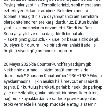
Paylaşımlar yaptınız. Temsilcilerinizi, sesli mesajlarını
ezberleyecek kadar aradınız. Belediye meclisi
toplantılarına gittiniz ve dayanışmanızı antisemitizm
olarak nitelendirenlere karşı durdunuz. Bütün bunları
yaptınız, ama soykırım devam etti. Şimdi ise Batı
Şeria’ya yayıldı ve daha da şiddetli bir hal aldı.
Hissettiğiniz güçsüzlük kişisel bir başarısızlık değil.
Bu siyasi bir durum — ve bir adı var: ahlaki ifade ile
örgütlü siyasi güç arasındaki uçurum.
20 Mayıs 2026’da CounterPunch’ta yazdığım gibi,
Nekbe hiç durmadı — bizim örgütlenmemiz de
durmamalı.⁸ Ghassan Kanafani’nin 1936–1939 Filistin
ayaklanmasına ilişkin analizi hâlâ mevcut en isabetli
teşhis. Bir kurtuluş hareketi, parlak bir şekilde parlayıp
yine de ezilebilir; çünkü birleşik bir siyasi liderlikten,
bağımsız kaynaklardan ve sadece provokasyonlara
tepki vermekle kalmayıp, mücadele ettiği sistemin