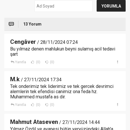
13 Yorum
Cengâver
/ 28/11/2024 07:24
Bu yılmaz denen mahlukun beyni sulamış acil tedavi
şart
Yanıtla
(0)
(0)
M.k
/ 27/11/2024 17:34
Tek onderimiz tek liderimiz ve tek gercek devrimci
alemlerin tek efendisi canimiz ona feda hz.
Muhammed mustafa as dir.
Yanıtla
(0)
(0)
Mahmut Ataseven
/ 27/11/2024 14:44
Yılmaz Özdil ve avanesi bütün yeryüzündeki Allah'a