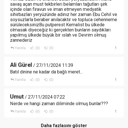
savaş açan must tekbirleri belamları tağutları şirk
içinde olan firavun ve iman etmeyen medyatik
sihirbazları yeryüzünde adınız her zaman Ebu Cehil ve
soysuzlarla beraber anılacaktır ve topluca cehenneme
sürüleceksinizBu putperest Kemalist bu ülkede
olmasak diyeceğiz ki gerçekten bunların saydıkları
yapılmış ülkede büyük bir ıslah ve Devrim olmuş
zannederiz
Yanıtla
(0)
(0)
Ali Gürel
/ 27/11/2024 11:39
Batıl dinine ne kadar da bağlı meret...
Yanıtla
(0)
(0)
Umut
/ 27/11/2024 07:22
Nerde ve hangi zaman diliminde olmuş bunlar???
Yanıtla
(0)
(0)
Daha fazlasını göster