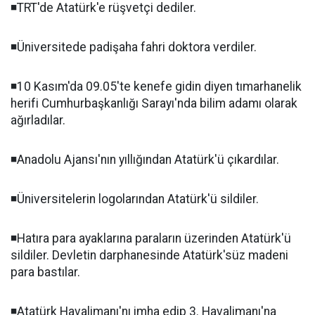
◾️TRT'de Atatürk'e rüşvetçi dediler.
◾️Üniversitede padişaha fahri doktora verdiler.
◾️10 Kasım'da 09.05'te kenefe gidin diyen tımarhanelik
herifi Cumhurbaşkanlığı Sarayı'nda bilim adamı olarak
ağırladılar.
◾️Anadolu Ajansı'nın yıllığından Atatürk'ü çıkardılar.
◾️Üniversitelerin logolarından Atatürk'ü sildiler.
◾️Hatıra para ayaklarına paraların üzerinden Atatürk'ü
sildiler. Devletin darphanesinde Atatürk'süz madeni
para bastılar.
◾️Atatürk Havalimanı'nı imha edip 3. Havalimanı'na