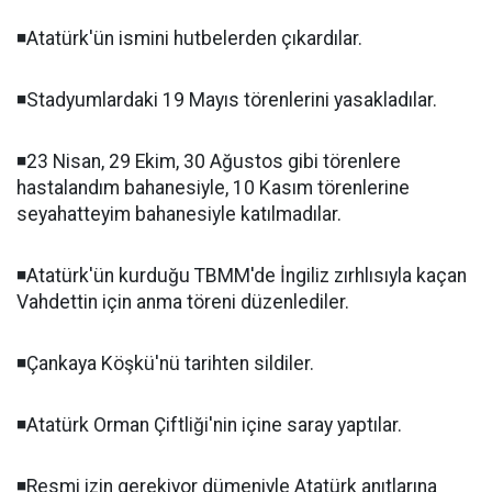
◾️Atatürk'ün ismini hutbelerden çıkardılar.
◾️Stadyumlardaki 19 Mayıs törenlerini yasakladılar.
◾️23 Nisan, 29 Ekim, 30 Ağustos gibi törenlere
hastalandım bahanesiyle, 10 Kasım törenlerine
seyahatteyim bahanesiyle katılmadılar.
◾️Atatürk'ün kurduğu TBMM'de İngiliz zırhlısıyla kaçan
Vahdettin için anma töreni düzenlediler.
◾️Çankaya Köşkü'nü tarihten sildiler.
◾️Atatürk Orman Çiftliği'nin içine saray yaptılar.
◾️Resmi izin gerekiyor dümeniyle Atatürk anıtlarına