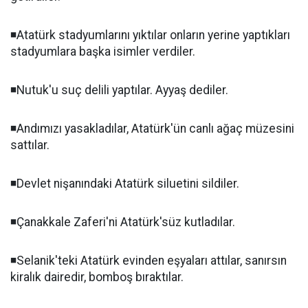
◾️Atatürk stadyumlarını yıktılar onların yerine yaptıkları
stadyumlara başka isimler verdiler.
◾️Nutuk'u suç delili yaptılar. Ayyaş dediler.
◾️Andımızı yasakladılar, Atatürk'ün canlı ağaç müzesini
sattılar.
◾️Devlet nişanındaki Atatürk siluetini sildiler.
◾️Çanakkale Zaferi'ni Atatürk'süz kutladılar.
◾️Selanik'teki Atatürk evinden eşyaları attılar, sanırsın
kiralık dairedir, bomboş bıraktılar.