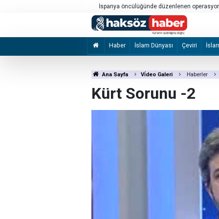
aldırıya uğradı
İspanya öncülüğünde düzenlenen operasyond
çökertildi
Haber
İslam Dünyası
Çeviri
İsla
Ana Sayfa
Vi̇deo Galeri
Haberler
Kürt Sorunu -2