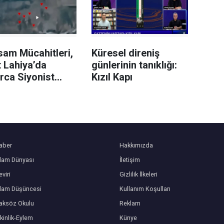
sam Mücahitleri,
Küresel direniş
 Lahiya’da
günlerinin tanıklığı:
rca Siyonist
Kızıl Kapı
li imha etti
aber
Hakkımızda
slam Dünyası
İletişim
viri
Gizlilik İlkeleri
slam Düşüncesi
Kullanım Koşulları
aksöz Okulu
Reklam
kinlik-Eylem
Künye