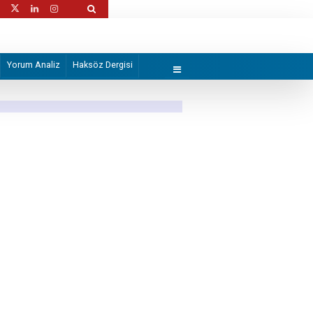
hlikeleri
Takdir edilme arzusu ve ihlâs imtihanı
Yorum Analiz
Haksöz Dergisi