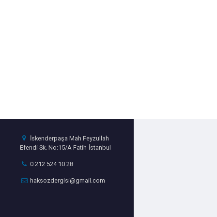
İskenderpaşa Mah Feyzullah
Efendi Sk. No:15/A Fatih-İstanbul
0 212 524 10 28
haksozdergisi@gmail.com