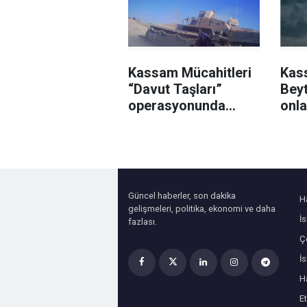
Kassam Mücahitleri
Kas
“Davut Taşları”
Beyt
operasyonunda
onla
işgalci katilleri
kati
vuruyor
Güncel haberler, son dakika
H
gelişmeleri, politika, ekonomi ve daha
İ
fazlası.
Çe
İ
H
Et