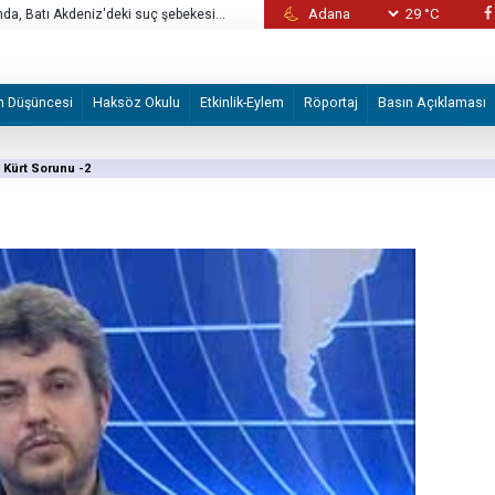
29 °C
a, Batı Akdeniz'deki suç şebekesi
Üniversite seçiminde pragmatik anlayışın te
m Düşüncesi
Haksöz Okulu
Etkinlik-Eylem
Röportaj
Basın Açıklaması
Kürt Sorunu -2