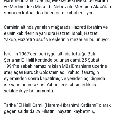
Harem-i İbrahim Camisi, Mekke'deki Mescid-i Haram
ve Medine'deki Mescid-i Nebevi ile Mescid-i Aksa'dan
sonra en kutsal dördüncü cami kabul ediliyor.
Caminin altında yer alan mağarada Hazreti İbrahim ve
eşinin kabirlerinin yanı sıra Hazreti İshak, Hazreti
Yakup, Hazreti Yusuf ve eşlerinin mezarları bulunuyor.
İsrail'in 1967'den beri işgal altında tuttuğu Batı
Şeria'nın El Halil kentinde bulunan cami, 25 Şubat
1994'te sabah namazını kılan Müslümanların üzerine
ateş açan Baruch Goldstein adlı Yahudi fanatiğin
eyleminden sonra kapatılmış ve yeniden açıldığında
ise yarısından fazlası Yahudilere tahsis edilmiş
şekilde ikiye bölünmüştü.
Tarihe "El Halil Camii (Harem-i İbrahim) Katliamı" olarak
geçen saldırıda 29 Filistinli hayatını kaybetmiş,