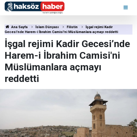
Ana Sayfa
İslam Dünyası
Filistin
İşgal rejimi Kadir
Gecesi’nde Harem-i İbrahim Camisi'ni Müslümanlara açmayı reddetti
İşgal rejimi Kadir Gecesi’nde
Harem-i İbrahim Camisi'ni
Müslümanlara açmayı
reddetti