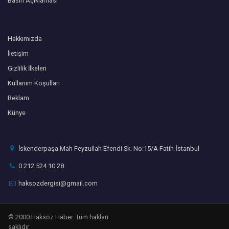
Basın Açıklaması
Hakkımızda
İletişim
Gizlilik İlkeleri
Kullanım Koşulları
Reklam
Künye
İskenderpaşa Mah Feyzullah Efendi Sk. No:15/A Fatih-İstanbul
0 212 524 10 28
haksozdergisi@gmail.com
© 2000 Haksöz Haber. Tüm hakları
saklıdır