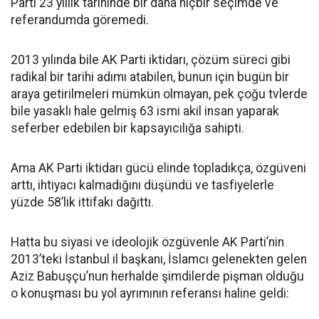
Parti 23 yıllık tarihinde bir daha hiçbir seçimde ve
referandumda göremedi.
2013 yılında bile AK Parti iktidarı, çözüm süreci gibi
radikal bir tarihi adımı atabilen, bunun için bugün bir
araya getirilmeleri mümkün olmayan, pek çoğu tvlerde
bile yasaklı hale gelmiş 63 ismi akil insan yaparak
seferber edebilen bir kapsayıcılığa sahipti.
Ama AK Parti iktidarı gücü elinde topladıkça, özgüveni
arttı, ihtiyacı kalmadığını düşündü ve tasfiyelerle
yüzde 58’lik ittifakı dağıttı.
Hatta bu siyasi ve ideolojik özgüvenle AK Parti’nin
2013’teki İstanbul il başkanı, İslamcı gelenekten gelen
Aziz Babuşçu’nun herhalde şimdilerde pişman olduğu
o konuşması bu yol ayrımının referansı haline geldi: