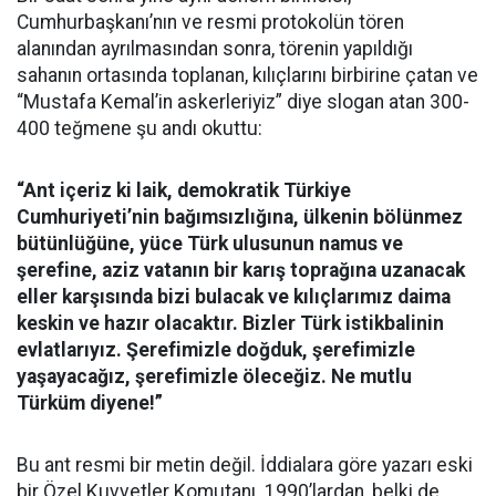
Cumhurbaşkanı’nın ve resmi protokolün tören
alanından ayrılmasından sonra, törenin yapıldığı
sahanın ortasında toplanan, kılıçlarını birbirine çatan ve
“Mustafa Kemal’in askerleriyiz” diye slogan atan 300-
400 teğmene şu andı okuttu:
“Ant içeriz ki laik, demokratik Türkiye
Cumhuriyeti’nin bağımsızlığına, ülkenin bölünmez
bütünlüğüne, yüce Türk ulusunun namus ve
şerefine, aziz vatanın bir karış toprağına uzanacak
eller karşısında bizi bulacak ve kılıçlarımız daima
keskin ve hazır olacaktır. Bizler Türk istikbalinin
evlatlarıyız. Şerefimizle doğduk, şerefimizle
yaşayacağız, şerefimizle öleceğiz. Ne mutlu
Türküm diyene!”
Bu ant resmi bir metin değil. İddialara göre yazarı eski
bir Özel Kuvvetler Komutanı. 1990’lardan, belki de