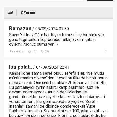
3 Yorum
Ramazan
/ 05/09/2024 07:39
Sayın Yıldıray Oğur kardeşim hırsızın hiç bir suçu yok
genç teğmenleri hep beraber alkışlayalım gitsin
öylemi ?sonuç bumu yani ?
Yanıtla
(0)
(0)
Isa polat..
/ 04/09/2024 22:41
Kahpelik ne zama seref oldu.. serefsizler. "Ne mutlu
müslümanim diyene"denilseydi bu ülkede hicbir sorun
olmayacakdi. Osmanli bu ruhla 620 küsür yil hükmetti.
Bu parcalayici ayrimlastirci kanplastirmaci söz ile
devam edemeyecek tarihin dehlizlerine de
gönderilecektir bu ziniyette ki serefsizlerin darbeleri
ve sistemleri.. Biz görmesekde o yigit ve Serefli
insanlari zamani geldiginde gönderecektir Yuce
Rabbimiz Insallah. Siz serefsizler 100, yilinizi kutlayin
bu yüzyilda sizin sefersizlikleriniz son bulacakdir, Bu