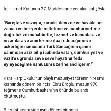
İç Hizmet Kanunun 37. Maddesinde yer alan ant şöyle:
“
Barışta ve savaşta, karada, denizde ve havada her
zaman ve her yerde milletime ve cumhuriyetime
doğruluk ve muhabbetle, hizmet ve kanunlara ve
nizamlara ve amirlerime itaat edeceğime ve
askerliğin namusunu Türk Sancağının şanını
canımdan aziz bilip icabında vatan, cumhuriyet ve
vazife uğrunda seve seve hayatımı feda
eyleyeceğime namusum üzerine and içerim.”
Kara Harp Okulu’nun olaylı mezuniyet töreninin resmi
kısmında dönem birincisi Ebru Eroğlu, mezun 970
teğmene Cumhurbaşkanı’nın önünde bu andı
okutmuştu.
Bir saat sonra yine aynı dönem birincisi,