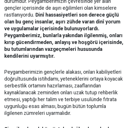
durumdur. Peygamberimizin çevresinde yer alan
gençler içerisinde de aşırı eğilimleri olan kimselere
rastlanıyordu.
Dinî hassasiyetleri son derece güçlü
olan bu genç insanlar, aşırı zühde varan dinî yorum
ve uygulamalar içerisinde bulunuyorlardı.
Peygamberimiz, bunlarla yakından ilgilenmiş, onları
kırıp gücendirmeden, anlayış ve hoşgörü içerisinde,
bu tutumlarından vazgeçmeleri hususunda
kendilerini uyarmıştır.
Peygamberimizin gençlerle alakası, onları kabiliyetleri
doğrultusunda istihdamı, yeteneklerini ortaya koyacak
serbestlik ortamını hazırlaması, zaaflarından
kaynaklanacak zeminden onları uzak tutup rehberlik
etmesi, yaptığı her talim ve terbiye usulünde fıtrata
uygunluğu esas alması, bugün bütün toplumla
ilgilenen zümreleri uyarmalıdır.