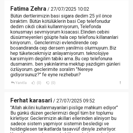
Fatima Zehra
/ 27/07/2025 10:02
Bütün dertlerimizin basi sigara dedim 25 yil önce
biraktim. Bütün kötülüklerin basi Cep telefonudur
dedim cikdi cikali kullanmiyorum, Telefonda
konusmayi sevmiyorum kisacasi..Elinden cebini
düsürmeyenleri göüpte hala cep telefonu killananlari
kiniyorum... Genclerimizi evlendirende cep
bosandiranda cep dersem yanilmis olurmuyum..Biz
hep tüketecekmiyiz anlayamiyorum. teknolojiye
karsimiyim degilim tabiki ama..Bu cep telefonuna
dusmanim.. ben yakinlarima mektup yazdigim günleri
özlüyorum..geclerimite soralim "Nereye
gidiyorsunuz?" fe eyne rezhebun?
Yanıtla
(0)
(0)
Ferhat karasari
/ 27/07/2025 09:52
"Allah akilini kullanmayanlari pislige mahkum ediyor"
Bu günkü düzen geclerimizi degil tüm bir toplumu
kirletiyor. Geclerimizin akillari ellerinden aliniyorr bu
sadece sistem yapmiyor sistemin besledigi ve
holdinglesen tarikatlarda tasavvüf diniyle zehirliyor.