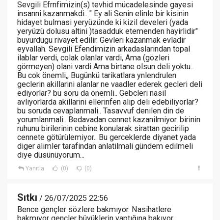
Sevgili Efrnfimizin(s) tevhid mücadelesinde gayesi
insanni kazanmakdi.. " Ey ali Senin elinle bir kisinin
hidayet bulmasi yeryüzünde ki kizil develeri (yada
yeryüzü dolusu altini )tasadduk etemenden hayirlidir"
buyurdugu rivayet edilir. Gevleri kazanmak evladir
eyvallah. Sevgili Efendimizin arkadaslarindan topal
ilablar verdi, colak olanlar vardi, Ama (gözleri
görmeyen) olani vardi Ama birtane olsun deli yoktu..
Bu cok önemli,, Bugünkü tarikatlara ynlendrulen
geclerin akillarini alanlar ne vaadler ederek gecleri deli
ediyorlar? bu soru da önemli.. Gebcleri nasil
avliyorlarda akillarini ellerinfen alip deli edebiliyorlar?
bu soruda cevaplanmali.. Tasavvuf denilen din de
yorumlanmali.. Bedavadan cennet kazanilmiyor. birinin
ruhunu birilerinin cebine konularak sirattan gecirilip
cennete götürülemiyor.. Bu gerceklerde diyanet yada
diger alimler tarafindan anlatilmali gündem edilmeli
diye düsünüyorum...
Yanıtla
(0)
(0)
Sıtkı
/ 26/07/2025 22:56
Bence gençler sözlere bakmıyor. Nasihatlere
bakmıyor gençler büyüklerin yaptığına bakıyor