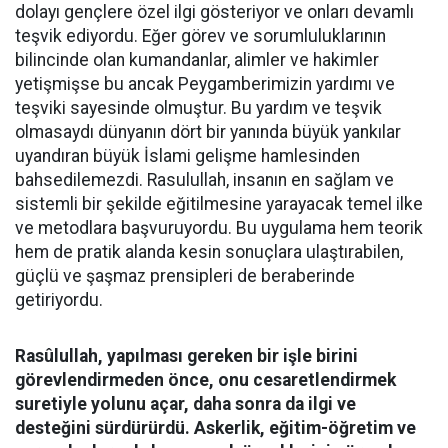
dolayı gençlere özel ilgi gösteriyor ve onları devamlı
teşvik ediyordu. Eğer görev ve sorumluluklarının
bilincinde olan kumandanlar, alimler ve hakimler
yetişmişse bu ancak Peygamberimizin yardımı ve
teşviki sayesinde olmuştur. Bu yardım ve teşvik
olmasaydı dünyanın dört bir yanında büyük yankılar
uyandıran büyük İslami gelişme hamlesinden
bahsedilemezdi. Rasulullah, insanın en sağlam ve
sistemli bir şekilde eğitilmesine yarayacak temel ilke
ve metodlara başvuruyordu. Bu uygulama hem teorik
hem de pratik alanda kesin sonuçlara ulaştırabilen,
güçlü ve şaşmaz prensipleri de beraberinde
getiriyordu.
Rasûlullah, yapılması gereken bir işle birini
görevlendirmeden önce, onu cesaretlendirmek
suretiyle yolunu açar, daha sonra da ilgi ve
desteğini sürdürürdü. Askerlik, eğitim-öğretim ve