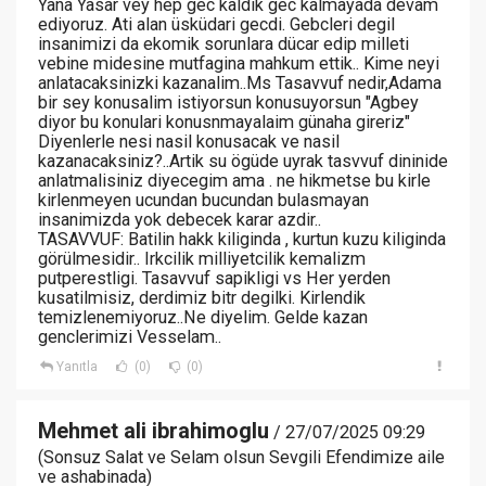
Yana Yasar vey hep gec kaldik gec kalmayada devam
ediyoruz. Ati alan üsküdari gecdi. Gebcleri degil
insanimizi da ekomik sorunlara dücar edip milleti
vebine midesine mutfagina mahkum ettik.. Kime neyi
anlatacaksinizki kazanalim..Ms Tasavvuf nedir,Adama
bir sey konusalim istiyorsun konusuyorsun "Agbey
diyor bu konulari konusnmayalaim günaha gireriz"
Diyenlerle nesi nasil konusacak ve nasil
kazanacaksiniz?..Artik su ögüde uyrak tasvvuf dininide
anlatmalisiniz diyecegim ama . ne hikmetse bu kirle
kirlenmeyen ucundan bucundan bulasmayan
insanimizda yok debecek karar azdir..
TASAVVUF: Batilin hakk kiliginda , kurtun kuzu kiliginda
görülmesidir.. Irkcilik milliyetcilik kemalizm
putperestligi. Tasavvuf sapikligi vs Her yerden
kusatilmisiz, derdimiz bitr degilki. Kirlendik
temizlenemiyoruz..Ne diyelim. Gelde kazan
genclerimizi Vesselam..
Yanıtla
(0)
(0)
Mehmet ali ibrahimoglu
/ 27/07/2025 09:29
(Sonsuz Salat ve Selam olsun Sevgili Efendimize aile
ve ashabinada)