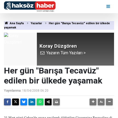
Ana Sayfa
Yazarlar
Her gün "Barışa Tecavüz" edilen bir ülkede
yaşamak
Koray Düzgören
Yazarın Tüm Yazıları >
Her gün "Barışa Tecavüz"
edilen bir ülkede yaşamak
Yayınlanma:
18/04/2008 06:20
31 Mart günü Gebze'de ırzına geçilerek öldürülen Giuseppina Pasqualino di