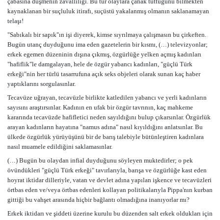
çabasına düşmenin zavallılığı. Bu tür olaylara çanak tuttuğunu bilmekten
kaynaklanan bir suçluluk itirafı, suçüstü yakalanmış olmanın saklanamayan
telaşı!
"Sabıkalı bir sapık"ın işi diyerek, kimse sıyrılmaya çalışmasın bu çirkeften.
Bugün utanç duyduğunu ima eden gazetelerin bir kısmı, (…) televizyonlar;
erkek egemen düzeninin dışına çıkmış, özgürlüğe yelken açmış kadınları
"hafiflik"le damgalayan, hele de özgür yabancı kadınları, "güçlü Türk
erkeği"nin her türlü tasarrufuna açık seks objeleri olarak sunan kaç haber
yaptıklarını sorgulasınlar.
Tecavüze uğrayan, tecavüzle birlikte katledilen yabancı ve yerli kadınların
sayısını araştırsınlar. Kadının en ufak bir özgür tavrının, kaç mahkeme
kararında tecavüzde hafifletici neden sayıldığını bulup çıkarsınlar. Özgürlük
arayan kadınların hayatına "namus adına" nasıl kıyıldığını anlatsınlar. Bu
ülkede özgürlük yürüyüşünü bir de barış talebiyle bütünleştiren kadınlara
nasıl muamele edildiğini saklamasınlar.
(…) Bugün bu olaydan infial duyduğunu söyleyen muktedirler; o pek
övündükleri "güçlü Türk erkeği" tavırlarıyla, barışa ve özgürlüğe kast eden
hoyrat iktidar dilleriyle, vatan ve devlet adına yapılan işkence ve tecavüzleri
örtbas eden ve/veya örtbas edenleri kollayan politikalarıyla Pippa'nın kurban
gittiği bu vahşet arasında hiçbir bağlantı olmadığına inanıyorlar mı?
Erkek iktidarı ve şiddeti üzerine kurulu bu düzenden salt erkek oldukları için