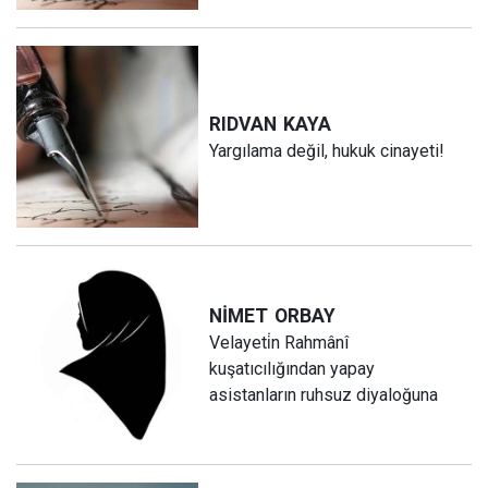
RIDVAN
KAYA
Yargılama değil, hukuk cinayeti!
NİMET
ORBAY
Velayeti̇n Rahmânî
kuşatıcılığından yapay
asistanların ruhsuz diyaloğuna