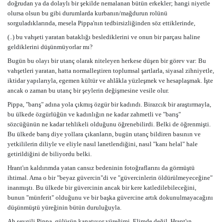
doğrudan ya da dolaylı bir şekilde nemalanan bütün erkekler; hangi niyetle
olursa olsun bu gibi durumlarda kurbanın/mağdurun rolünü
sorguladıklarında, mesela Pippa'nın tedbirsizliğinden söz ettiklerinde,
(..) bu vahşeti yaratan bataklığı beslediklerini ve onun bir parçası haline
geldiklerini düşünmüyorlar mı?
Bugün bu olayı bir utanç olarak niteleyen herkese düşen bir görev var: Bu
vahşetleri yaratan, hatta normalleştiren toplumsal şartlarla, siyasal zihniyetle,
iktidar yapılarıyla, egemen kültür ve ahlâkla yüzleşmek ve hesaplaşmak. İşte
ancak o zaman bu utanç bir şeylerin değişmesine vesile olur.
Pippa, "barış" adına yola çıkmış özgür bir kadındı. Birazcık bir araştırmayla,
bu ülkede özgürlüğün ve kadınlığın ne kadar zahmetli ve "barış"
sözcüğünün ne kadar tehlikeli olduğunu öğrenebilirdi. Belki de öğrenmişti.
Bu ülkede barış diye yollara çıkanların, bugün utanç bildiren basının ve
yetkililerin diliyle ve eliyle nasıl lanetlendiğini, nasıl "kanı helal" hale
getirildiğini de biliyordu belki.
Hrant'ın kaldırımda yatan cansız bedeninin fotoğraflarını da görmüştü
ihtimal. Ama o bir "beyaz güvercin"di ve "güvercinlerin öldürülmeyeceğine"
inanmıştı. Bu ülkede bir güvercinin ancak bir kere katledilebileceğini,
bunun "münferit" olduğunu ve bir başka güvercine artık dokunulmayacağını
düşünmüştü yüreğinin bütün duruluğuyla.
Ah sevgili Pippa, gülüşün kanatıyor yüreğimi. Elimde değil, Hrant'ın