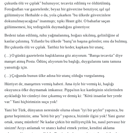
çukurda ölü ve çıplak" bulunuyor; tecavüz edilmiş ve öldürülmüş.
Fotoğrafları var gazetelerde; beyaz bir güvercine benziyor, ışıl ışıl
gülümsüyor. Herhalde o da, yola çıkarken "bu ülkede güvercinlere
dokunulmayacağına" inanmıştı; tıpkı Hrant gibi. O baharlar saçan
gülümsemesi, hiç tedirginlik duymadığını gösteriyor.
Bedeni talan edilmiş, ruhu yağmalanmış, boğazı sıkılmış, gelinliğine al
kanlar çalınmış. Yıllardır bu ülkede "barış"ın başına gelenler, onu da bulmuş.
Bir çukurda ölü ve çıplak. Tarifsiz bir keder, kapkara bir utanç.
(…) O günkü gazetelerin başlıklarına göz atıyorum. "Barışa tecavüz" diye
manşet atmış Posta. Ödünç alıyorum bu başlığı, duygularımı tamı tamına
yansıttığı için.
(…) Çoğunda bunun ülke adına bir utanç olduğu vurgulanmış.
Hürriyet de, manşetten vermiş haberi. Ama öyle bir vermiş ki, başlığı
okuyunca öfke duymamak imkansız. Pippa'nın kız kardeşinin sözlerinden
ayıkladığı bir cümleyi öne çıkarmış ve demiş ki: "Kötü insanlar her yerde
var." Yani hiçbirimizin suçu yok!
Yani bir Türk, dünyanın neresinde olursa olsun "iyi bir şeyler" yapınca, bu
gurur hepimizin; ama "kötü bir şey" yapınca, bizimle ilgisi yok! Yani gurur
ortak, utanç münferit! Ne kadar çirkin bir milliyetçilik bu, nasıl pervasız bir
sinizm! Acıyı anlamak ve utancı kabul etmek yerine, kendini aklama