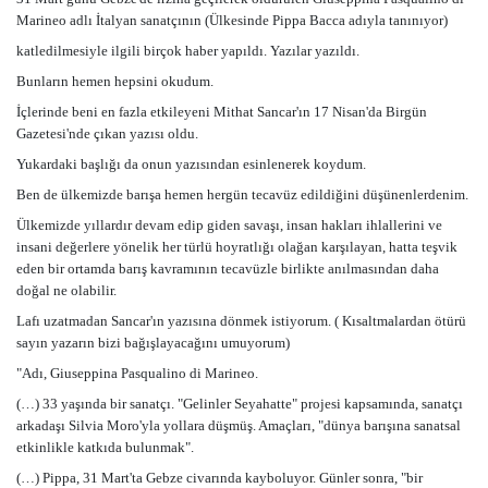
Marineo adlı İtalyan sanatçının (Ülkesinde Pippa Bacca adıyla tanınıyor)
katledilmesiyle ilgili birçok haber yapıldı. Yazılar yazıldı.
Bunların hemen hepsini okudum.
İçlerinde beni en fazla etkileyeni Mithat Sancar'ın 17 Nisan'da Birgün
Gazetesi'nde çıkan yazısı oldu.
Yukardaki başlığı da onun yazısından esinlenerek koydum.
Ben de ülkemizde barışa hemen hergün tecavüz edildiğini düşünenlerdenim.
Ülkemizde yıllardır devam edip giden savaşı, insan hakları ihlallerini ve
insani değerlere yönelik her türlü hoyratlığı olağan karşılayan, hatta teşvik
eden bir ortamda barış kavramının tecavüzle birlikte anılmasından daha
doğal ne olabilir.
Lafı uzatmadan Sancar'ın yazısına dönmek istiyorum. ( Kısaltmalardan ötürü
sayın yazarın bizi bağışlayacağını umuyorum)
"Adı, Giuseppina Pasqualino di Marineo.
(…) 33 yaşında bir sanatçı. "Gelinler Seyahatte" projesi kapsamında, sanatçı
arkadaşı Silvia Moro'yla yollara düşmüş. Amaçları, "dünya barışına sanatsal
etkinlikle katkıda bulunmak".
(…) Pippa, 31 Mart'ta Gebze civarında kayboluyor. Günler sonra, "bir