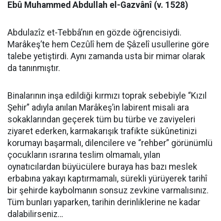
Ebû Muhammed Abdullah el-Gazvânî (v. 1528)
Abdulazîz et-Tebbâ’nın en gözde öğrencisiydi.
Marâkeş’te hem Cezûlî hem de Şâzelî usullerine göre
talebe yetiştirdi. Aynı zamanda usta bir mimar olarak
da tanınmıştır.
Binalarının inşa edildiği kırmızı toprak sebebiyle “Kızıl
Şehir” adıyla anılan Marâkeş’in labirent misali ara
sokaklarından geçerek tüm bu türbe ve zaviyeleri
ziyaret ederken, karmakarışık trafikte sükûnetinizi
korumayı başarmalı, dilencilere ve “rehber” görünümlü
çocukların ısrarına teslim olmamalı, yılan
oynatıcılardan büyücülere buraya has bazı meslek
erbabına yakayı kaptırmamalı, sürekli yürüyerek tarihî
bir şehirde kaybolmanın sonsuz zevkine varmalısınız.
Tüm bunları yaparken, tarihin derinliklerine ne kadar
dalabilirseniz…