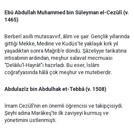
Ebû Abdullah Muhammed bin Süleyman el-Cezûlî (v.
1465)
Berberî asıllı mutasavvıf, âlim ve şair. Gençlik yıllarında
gittiği Mekke, Medine ve Kudüs’te yaklaşık kırk yıl
yaşadıktan sonra Mağrib’e döndü. Şâzeliyye tarikatına
intisabının ardından, meşhur salavat mecmuası
“Delâilu’l-Hayrât”ı hazırladı. Bu eser, İslâm
coğrafyasında hâlâ çok meşhur ve muteberdir.
Abdulazîz bin Abdulhak et-Tebbâ (v. 1508)
İmam Cezûlî’nin en önemli öğrencisi ve takipçisiydi.
Şeyhi adına Marâkeş’te ilk zaviyeyi kurmuş ve
yönetimini üstlenmişti.