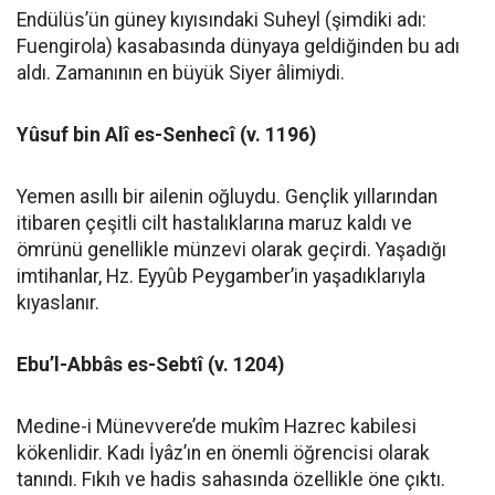
Endülüs’ün güney kıyısındaki Suheyl (şimdiki adı:
Fuengirola) kasabasında dünyaya geldiğinden bu adı
aldı. Zamanının en büyük Siyer âlimiydi.
Yûsuf bin Alî es-Senhecî (v. 1196)
Yemen asıllı bir ailenin oğluydu. Gençlik yıllarından
itibaren çeşitli cilt hastalıklarına maruz kaldı ve
ömrünü genellikle münzevi olarak geçirdi. Yaşadığı
imtihanlar, Hz. Eyyûb Peygamber’in yaşadıklarıyla
kıyaslanır.
Ebu’l-Abbâs es-Sebtî (v. 1204)
Medine-i Münevvere’de mukîm Hazrec kabilesi
kökenlidir. Kadı İyâz’ın en önemli öğrencisi olarak
tanındı. Fıkıh ve hadis sahasında özellikle öne çıktı.