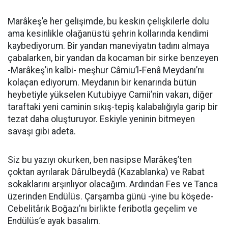
Marâkeş’e her gelişimde, bu keskin çelişkilerle dolu
ama kesinlikle olağanüstü şehrin kollarında kendimi
kaybediyorum. Bir yandan maneviyatın tadını almaya
çabalarken, bir yandan da kocaman bir sirke benzeyen
-Marâkeş’in kalbi- meşhur Câmiu’l-Fenâ Meydanı’nı
kolaçan ediyorum. Meydanın bir kenarında bütün
heybetiyle yükselen Kutubiyye Camii’nin vakarı, diğer
taraftaki yeni caminin sıkış-tepiş kalabalığıyla garip bir
tezat daha oluşturuyor. Eskiyle yeninin bitmeyen
savaşı gibi adeta.
Siz bu yazıyı okurken, ben nasipse Marâkeş’ten
çoktan ayrılarak Dârulbeydâ (Kazablanka) ve Rabat
sokaklarını arşınlıyor olacağım. Ardından Fes ve Tanca
üzerinden Endülüs. Çarşamba günü -yine bu köşede-
Cebelitârık Boğazı’nı birlikte feribotla geçelim ve
Endülüs’e ayak basalım.