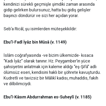
kendinizi sürekli geçmişle şimdiki zaman arasında
gidip gelirken bulursunuz, hatta bu gidiş gelişler
başınızı döndürür ve sizi her açıdan yorar.
Seb’a Ricâl, şu isimlerden müteşekkildir:
Ebu’l-Fadl İyâz bin Mûsâ (v. 1149)
İslâm coğrafyasında -ve bizim ülkemizde- kısaca
“Kadı İyâz” olarak tanınır. Hz. Peygamber’in yüce
şahsiyetini anlatmak için kaleme aldığı “eş-Şifâ” adlı
ölümsüz eseri, kendisini haklı bir şöhrete kavuşturdu.
Kudretli ve tavizsiz bir Mâlikî kadısı, muhaddis, fakih
ve dilbilimciydi.
Ebu’l-Kâsım Abdurrahman es-Suheylî (v. 1185)