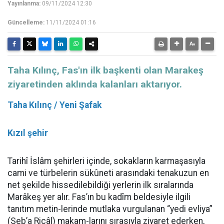
Yayınlanma:
09/11/2024 12:30
Güncelleme:
11/11/2024 01:16
Taha Kılınç, Fas'ın ilk başkenti olan Marakeş
ziyaretinden aklında kalanları aktarıyor.
Taha Kılınç / Yeni Şafak
Kızıl şehir
Tarihî İslâm şehirleri içinde, sokakların karmaşasıyla
cami ve türbelerin sükûneti arasındaki tenakuzun en
net şekilde hissedilebildiği yerlerin ilk sıralarında
Marâkeş yer alır. Fas’ın bu kadîm beldesiyle ilgili
tanıtım metin-lerinde mutlaka vurgulanan “yedi evliya”
(Seb’a Ricâl) makam-larını sırasıyla ziyaret ederken,