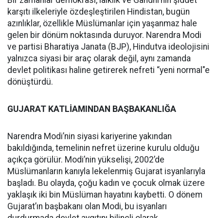
Bir zamanlar demokrasi, laiklik ve Gandhi’nin şiddet
karşıtı ilkeleriyle özdeşleştirilen Hindistan, bugün
azınlıklar, özellikle Müslümanlar için yaşanmaz hale
gelen bir dönüm noktasında duruyor. Narendra Modi
ve partisi Bharatiya Janata (BJP), Hindutva ideolojisini
yalnızca siyasi bir araç olarak değil, aynı zamanda
devlet politikası haline getirerek nefreti “yeni normal"e
dönüştürdü.
GUJARAT KATLİAMINDAN BAŞBAKANLIĞA
Narendra Modi’nin siyasi kariyerine yakından
bakıldığında, temelinin nefret üzerine kurulu olduğu
açıkça görülür. Modi’nin yükselişi, 2002’de
Müslümanların kanıyla lekelenmiş Gujarat isyanlarıyla
başladı. Bu olayda, çoğu kadın ve çocuk olmak üzere
yaklaşık iki bin Müslüman hayatını kaybetti. O dönem
Gujarat’ın başbakanı olan Modi, bu isyanları