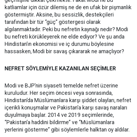
geçmişine dikkat çekmekte. Fakat Modi ne bu
katliamlar için özür dilemiş ne de en ufak bir pişmanlık
göstermiştir. Aksine, bu sessizlik, destekçileri
tarafından bir tür “güç” göstergesi olarak
algılanmaktadır. Peki bu nefretin kaynağı nedir? Modi
bu nefreti körükleyerek ne elde ediyor? Ve şu anda
Hindistan’ın ekonomisi ve iç durumu böylesine
hassasken, Modi bir savaş çıkararak ne amaçlıyor?
NEFRET SÖYLEMİYLE KAZANILAN SEÇİMLER
Modi ve BJP’nin siyaseti temelde nefret üzerine
kuruludur. Her seçim öncesi veya sonrasında,
Hindistan’da Müslümanlara karşı şiddet olayları, nefret
içerikli konuşmalar ve Pakistan’a karşı savaş naraları
duyulmaya başlar. 2014 ve 2019 seçimlerinde,
“Pakistan’a haddini bildirme” ve “Müslümanlara
yerlerini gösterme” gibi söylemlerle halktan oy aldılar.