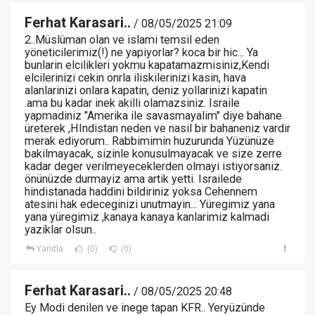
Ferhat Karasari..
/ 08/05/2025 21:09
2..Müslüman olan ve islami temsil eden
yöneticilerimiz(!) ne yapiyorlar? koca bir hic... Ya
bunlarin elcilikleri yokmu kapatamazmisiniz,Kendi
elcilerinizi cekin onrla iliskilerinizi kasin, hava
alanlarinizi onlara kapatin, deniz yollarinizi kapatin
.ama bu kadar inek akilli olamazsiniz. Israile
yapmadiniz "Amerika ile savasmayalim" diye bahane
üreterek ,HIndistan neden ve nasil bir bahaneniz vardir
merak ediyorum.. Rabbimimin huzurunda Yüzünüze
bakilmayacak, sizinle konusulmayacak ve size zerre
kadar deger verilmeyeceklerden olmayi istiyorsaniz.
önünüzde durmayiz ama artik yetti. Israilede
hindistanada haddini bildiriniz yoksa Cehennem
atesini hak edeceginizi unutmayin... Yüregimiz yana
yana yüregimiz ,kanaya kanaya kanlarimiz kalmadi
yaziklar olsun..
Yanıtla
(0)
(0)
Ferhat Karasari..
/ 08/05/2025 20:48
Ey Modi denilen ve inege tapan KFR.. Yeryüzünde