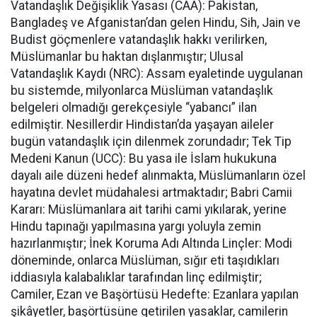
Vatandaşlık Değişiklik Yasası (CAA): Pakistan,
Bangladeş ve Afganistan’dan gelen Hindu, Sih, Jain ve
Budist göçmenlere vatandaşlık hakkı verilirken,
Müslümanlar bu haktan dışlanmıştır; Ulusal
Vatandaşlık Kaydı (NRC): Assam eyaletinde uygulanan
bu sistemde, milyonlarca Müslüman vatandaşlık
belgeleri olmadığı gerekçesiyle “yabancı” ilan
edilmiştir. Nesillerdir Hindistan’da yaşayan aileler
bugün vatandaşlık için dilenmek zorundadır; Tek Tip
Medeni Kanun (UCC): Bu yasa ile İslam hukukuna
dayalı aile düzeni hedef alınmakta, Müslümanların özel
hayatına devlet müdahalesi artmaktadır; Babri Camii
Kararı: Müslümanlara ait tarihi cami yıkılarak, yerine
Hindu tapınağı yapılmasına yargı yoluyla zemin
hazırlanmıştır; İnek Koruma Adı Altında Linçler: Modi
döneminde, onlarca Müslüman, sığır eti taşıdıkları
iddiasıyla kalabalıklar tarafından linç edilmiştir;
Camiler, Ezan ve Başörtüsü Hedefte: Ezanlara yapılan
şikâyetler, başörtüsüne getirilen yasaklar, camilerin