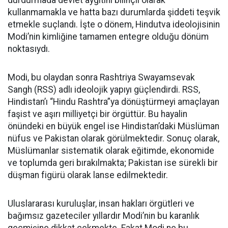
durdurmada devlet aygıtını bilinçli olarak
kullanmamakla ve hatta bazı durumlarda şiddeti teşvik
etmekle suçlandı. İşte o dönem, Hindutva ideolojisinin
Modi’nin kimliğine tamamen entegre olduğu dönüm
noktasıydı.
Modi, bu olaydan sonra Rashtriya Swayamsevak
Sangh (RSS) adlı ideolojik yapıyı güçlendirdi. RSS,
Hindistan’ı “Hindu Rashtra”ya dönüştürmeyi amaçlayan
faşist ve aşırı milliyetçi bir örgüttür. Bu hayalin
önündeki en büyük engel ise Hindistan’daki Müslüman
nüfus ve Pakistan olarak görülmektedir. Sonuç olarak,
Müslümanlar sistematik olarak eğitimde, ekonomide
ve toplumda geri bırakılmakta; Pakistan ise sürekli bir
düşman figürü olarak lanse edilmektedir.
Uluslararası kuruluşlar, insan hakları örgütleri ve
bağımsız gazeteciler yıllardır Modi’nin bu karanlık