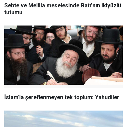
Sebte ve Melilla meselesinde Batı’nın ikiyüzlü
tutumu
İslam'la şereflenmeyen tek toplum: Yahudiler