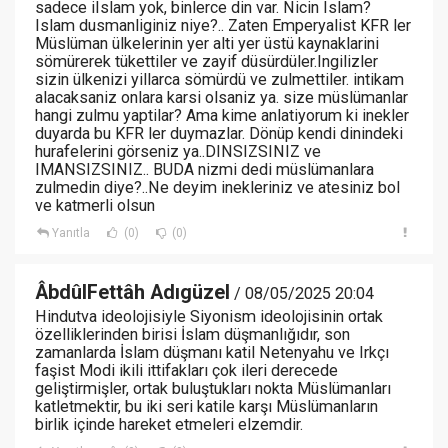
sadece iIslam yok, binlerce din var. Nicin Islam?
Islam dusmanliginiz niye?.. Zaten Emperyalist KFR ler
Müslüman ülkelerinin yer alti yer üstü kaynaklarini
sömürerek tükettiler ve zayif düsürdüler.Ingilizler
sizin ülkenizi yillarca sömürdü ve zulmettiler. intikam
alacaksaniz onlara karsi olsaniz ya. size müslümanlar
hangi zulmu yaptilar? Ama kime anlatiyorum ki inekler
duyarda bu KFR ler duymazlar. Dönüp kendi dinindeki
hurafelerini görseniz ya..DINSIZSINIZ ve
IMANSIZSINIZ.. BUDA nizmi dedi müslümanlara
zulmedin diye?..Ne deyim inekleriniz ve atesiniz bol
ve katmerli olsun
Yanıtla
(0)
(0)
ÂbdûlFettâh Adıgüzel
/ 08/05/2025 20:04
Hindutva ideolojisiyle Siyonism ideolojisinin ortak
özelliklerinden birisi İslam düşmanlığıdır, son
zamanlarda İslam düşmanı katil Netenyahu ve Irkçı
faşist Modi ikili ittifakları çok ileri derecede
geliştirmişler, ortak buluştukları nokta Müslümanları
katletmektir, bu iki seri katile karşı Müslümanların
birlik içinde hareket etmeleri elzemdir.