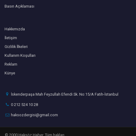
Basın Açıklaması
Hakkımızda
İletişim
Gizlilik İlkeleri
Kullanım Koşulları
Reklam
Künye
İskenderpaşa Mah Feyzullah Efendi Sk. No:15/A Fatih-İstanbul
0 212 524 10 28
haksozdergisi@gmail.com
© 2000 Haksöz Haber. Tüm hakları