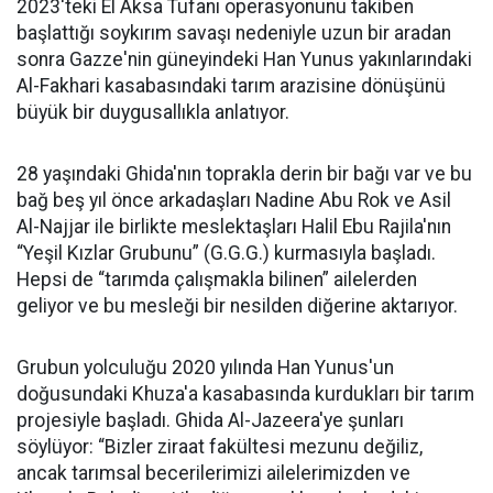
2023'teki El Aksa Tufanı operasyonunu takiben
başlattığı soykırım savaşı nedeniyle uzun bir aradan
sonra Gazze'nin güneyindeki Han Yunus yakınlarındaki
Al-Fakhari kasabasındaki tarım arazisine dönüşünü
büyük bir duygusallıkla anlatıyor.
28 yaşındaki Ghida'nın toprakla derin bir bağı var ve bu
bağ beş yıl önce arkadaşları Nadine Abu Rok ve Asil
Al-Najjar ile birlikte meslektaşları Halil Ebu Rajila'nın
“Yeşil Kızlar Grubunu” (G.G.G.) kurmasıyla başladı.
Hepsi de “tarımda çalışmakla bilinen” ailelerden
geliyor ve bu mesleği bir nesilden diğerine aktarıyor.
Grubun yolculuğu 2020 yılında Han Yunus'un
doğusundaki Khuza'a kasabasında kurdukları bir tarım
projesiyle başladı. Ghida Al-Jazeera'ye şunları
söylüyor: “Bizler ziraat fakültesi mezunu değiliz,
ancak tarımsal becerilerimizi ailelerimizden ve