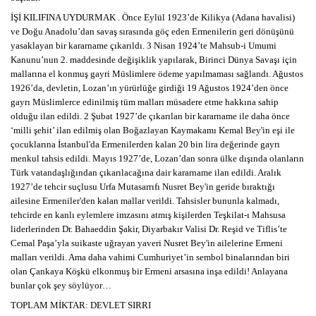
İŞİ KILIFINA UYDURMAK . Önce Eylül 1923’de Kilikya (Adana havalisi)
ve Doğu Anadolu’dan savaş sırasında göç eden Ermenilerin geri dönüşünü
yasaklayan bir kararname çıkarıldı. 3 Nisan 1924’te Mahsub-i Umumi
Kanunu’nun 2. maddesinde değişiklik yapılarak, Birinci Dünya Savaşı için
mallarına el konmuş gayri Müslimlere ödeme yapılmaması sağlandı. Ağustos
1926’da, devletin, Lozan’ın yürürlüğe girdiği 19 Ağustos 1924’den önce
gayrı Müslimlerce edinilmiş tüm malları müsadere etme hakkına sahip
olduğu ilan edildi. 2 Şubat 1927’de çıkarılan bir kararname ile daha önce
‘milli şehit’ ilan edilmiş olan Boğazlayan Kaymakamı Kemal Bey'in eşi ile
çocuklarına İstanbul'da Ermenilerden kalan 20 bin lira değerinde gayrı
menkul tahsis edildi. Mayıs 1927’de, Lozan’dan sonra ülke dışında olanların
Türk vatandaşlığından çıkarılacağına dair kararname ilan edildi. Aralık
1927’de tehcir suçlusu Urfa Mutasarrıfı Nusret Bey'in geride bıraktığı
ailesine Ermeniler'den kalan mallar verildi. Tahsisler bununla kalmadı,
tehcirde en kanlı eylemlere imzasını atmış kişilerden Teşkilat-ı Mahsusa
liderlerinden Dr. Bahaeddin Şakir, Diyarbakır Valisi Dr. Reşid ve Tiflis’te
Cemal Paşa’yla suikaste uğrayan yaveri Nusret Bey'in ailelerine Ermeni
malları verildi. Ama daha vahimi Cumhuriyet’in sembol binalarından biri
olan Çankaya Köşkü elkonmuş bir Ermeni arsasına inşa edildi! Anlayana
bunlar çok şey söylüyor…
TOPLAM MİKTAR: DEVLET SIRRI