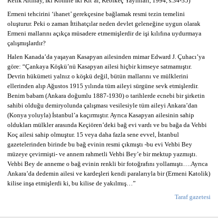
Refik Altınay, İki Komite İki Kıt’al, Kebikeç Yayınları, 1994, s.34-35)
Ermeni tehcirini ‘ihanet’ gerekçesine bağlamak resmi tezin temelini
oluşturur. Peki o zaman İttihatçılar neden devlet geleneğine uygun olarak
Ermeni mallarını açıkça müsadere etmemişlerdir de işi kılıfına uydurmaya
çalışmışlardır?
Halen Kanada’da yaşayan Kasapyan ailesinden mimar Edward J. Çuhacı’ya
göre: “Çankaya Köşkü’nü Kasapyan ailesi hiçbir kimseye satmamıştır.
Devrin hükümeti yalnız o köşkü değil, bütün mallarını ve mülklerini
ellerinden alıp Ağustos 1915 yılında tüm aileyi sürgüne sevk etmişlerdir.
Benim babam (Ankara doğumlu 1887-1930) o tarihlerde ecnebi bir şirketin
sahibi olduğu demiryolunda çalışması vesilesiyle tüm aileyi Ankara’dan
(Konya yoluyla) İstanbul’a kaçırmıştır. Ayrıca Kasapyan ailesinin sahip
oldukları mülkler arasında Keçiören’deki bağ evi vardı ve bu bağa da Vehbi
Koç ailesi sahip olmuştur. 15 veya daha fazla sene evvel, İstanbul
gazetelerinden birinde bu bağ evinin resmi çıkmıştı -bu evi Vehbi Bey
müzeye çevirmişti- ve annem rahmetli Vehbi Bey’e bir mektup yazmıştı.
Vehbi Bey de anneme o bağ evinin renkli bir fotoğrafını yollamıştı….Ayrıca
Ankara’da dedemin ailesi ve kardeşleri kendi paralarıyla bir (Ermeni Katolik)
kilise inşa etmişlerdi ki, bu kilise de yakılmış…”
Taraf gazetesi