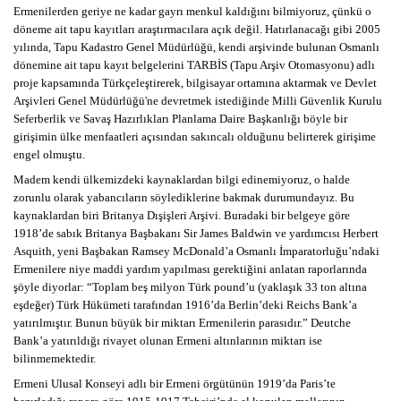
Ermenilerden geriye ne kadar gayrı menkul kaldığını bilmiyoruz, çünkü o
döneme ait tapu kayıtları araştırmacılara açık değil. Hatırlanacağı gibi 2005
yılında, Tapu Kadastro Genel Müdürlüğü, kendi arşivinde bulunan Osmanlı
dönemine ait tapu kayıt belgelerini TARBİS (Tapu Arşiv Otomasyonu) adlı
proje kapsamında Türkçeleştirerek, bilgisayar ortamına aktarmak ve Devlet
Arşivleri Genel Müdürlüğü'ne devretmek istediğinde Milli Güvenlik Kurulu
Seferberlik ve Savaş Hazırlıkları Planlama Daire Başkanlığı böyle bir
girişimin ülke menfaatleri açısından sakıncalı olduğunu belirterek girişime
engel olmuştu.
Madem kendi ülkemizdeki kaynaklardan bilgi edinemiyoruz, o halde
zorunlu olarak yabancıların söylediklerine bakmak durumundayız. Bu
kaynaklardan biri Britanya Dışişleri Arşivi. Buradaki bir belgeye göre
1918’de sabık Britanya Başbakanı Sir James Baldwin ve yardımcısı Herbert
Asquith, yeni Başbakan Ramsey McDonald’a Osmanlı İmparatorluğu’ndaki
Ermenilere niye maddi yardım yapılması gerektiğini anlatan raporlarında
şöyle diyorlar: “Toplam beş milyon Türk pound’u (yaklaşık 33 ton altına
eşdeğer) Türk Hükümeti tarafından 1916’da Berlin’deki Reichs Bank’a
yatırılmıştır. Bunun büyük bir miktarı Ermenilerin parasıdır.” Deutche
Bank’a yatırıldığı rivayet olunan Ermeni altınlarının miktarı ise
bilinmemektedir.
Ermeni Ulusal Konseyi adlı bir Ermeni örgütünün 1919’da Paris’te