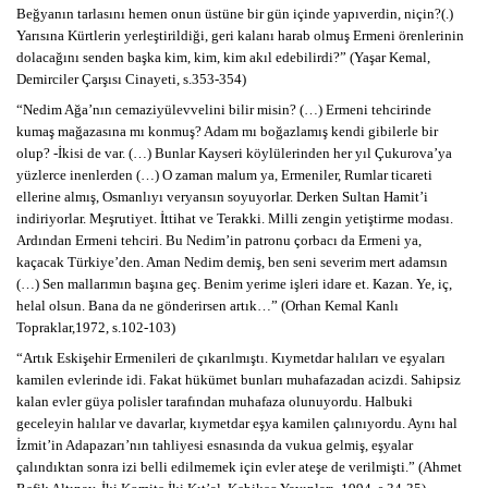
Beğyanın tarlasını hemen onun üstüne bir gün içinde yapıverdin, niçin?(.)
Yarısına Kürtlerin yerleştirildiği, geri kalanı harab olmuş Ermeni örenlerinin
dolacağını senden başka kim, kim, kim akıl edebilirdi?” (Yaşar Kemal,
Demirciler Çarşısı Cinayeti, s.353-354)
“Nedim Ağa’nın cemaziyülevvelini bilir misin? (…) Ermeni tehcirinde
kumaş mağazasına mı konmuş? Adam mı boğazlamış kendi gibilerle bir
olup? -İkisi de var. (…) Bunlar Kayseri köylülerinden her yıl Çukurova’ya
yüzlerce inenlerden (…) O zaman malum ya, Ermeniler, Rumlar ticareti
ellerine almış, Osmanlıyı veryansın soyuyorlar. Derken Sultan Hamit’i
indiriyorlar. Meşrutiyet. İttihat ve Terakki. Milli zengin yetiştirme modası.
Ardından Ermeni tehciri. Bu Nedim’in patronu çorbacı da Ermeni ya,
kaçacak Türkiye’den. Aman Nedim demiş, ben seni severim mert adamsın
(…) Sen mallarımın başına geç. Benim yerime işleri idare et. Kazan. Ye, iç,
helal olsun. Bana da ne gönderirsen artık…” (Orhan Kemal Kanlı
Topraklar,1972, s.102-103)
“Artık Eskişehir Ermenileri de çıkarılmıştı. Kıymetdar halıları ve eşyaları
kamilen evlerinde idi. Fakat hükümet bunları muhafazadan acizdi. Sahipsiz
kalan evler güya polisler tarafından muhafaza olunuyordu. Halbuki
geceleyin halılar ve davarlar, kıymetdar eşya kamilen çalınıyordu. Aynı hal
İzmit’in Adapazarı’nın tahliyesi esnasında da vukua gelmiş, eşyalar
çalındıktan sonra izi belli edilmemek için evler ateşe de verilmişti.” (Ahmet