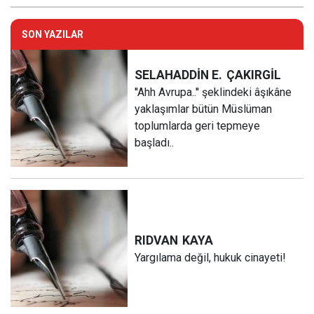
SON YAZILAR
SELAHADDİN E.
ÇAKIRGİL
''Ahh Avrupa..'' şeklindeki âşıkâne
yaklaşımlar bütün Müslüman
toplumlarda geri tepmeye
başladı..
RIDVAN
KAYA
Yargılama değil, hukuk cinayeti!