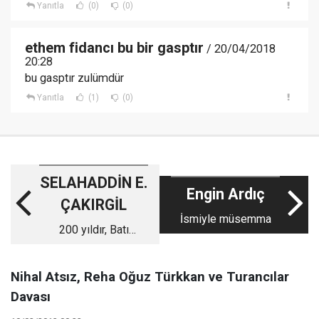
Yanıtla
(0)
(0)
ethem fidancı bu bir gasptır
/ 20/04/2018
20:28
bu gasptır zulümdür
Yanıtla
(1)
(0)
SELAHADDİN E.
Engin Ardıç
ÇAKIRGİL
İsmiyle müsemma
200 yıldır, Batı
dikteleriyle
yönetiliyoruz!
Nihal Atsız, Reha Oğuz Türkkan ve Turancılar
Davası