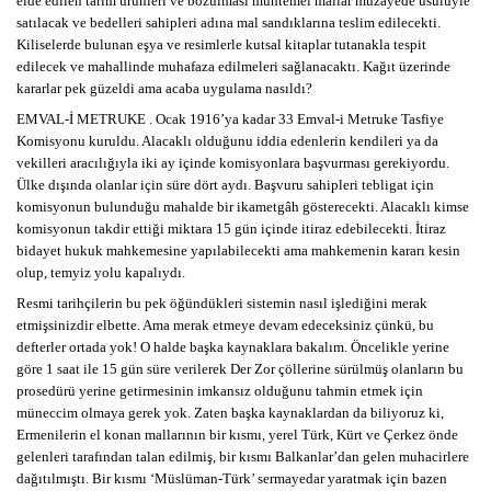
elde edilen tarım ürünleri ve bozulması muhtemel mallar müzayede usulüyle
satılacak ve bedelleri sahipleri adına mal sandıklarına teslim edilecekti.
Kiliselerde bulunan eşya ve resimlerle kutsal kitaplar tutanakla tespit
edilecek ve mahallinde muhafaza edilmeleri sağlanacaktı. Kağıt üzerinde
kararlar pek güzeldi ama acaba uygulama nasıldı?
EMVAL-İ METRUKE . Ocak 1916’ya kadar 33 Emval-i Metruke Tasfiye
Komisyonu kuruldu. Alacaklı olduğunu iddia edenlerin kendileri ya da
vekilleri aracılığıyla iki ay içinde komisyonlara başvurması gerekiyordu.
Ülke dışında olanlar için süre dört aydı. Başvuru sahipleri tebligat için
komisyonun bulunduğu mahalde bir ikametgâh gösterecekti. Alacaklı kimse
komisyonun takdir ettiği miktara 15 gün içinde itiraz edebilecekti. İtiraz
bidayet hukuk mahkemesine yapılabilecekti ama mahkemenin kararı kesin
olup, temyiz yolu kapalıydı.
Resmi tarihçilerin bu pek öğündükleri sistemin nasıl işlediğini merak
etmişsinizdir elbette. Ama merak etmeye devam edeceksiniz çünkü, bu
defterler ortada yok! O halde başka kaynaklara bakalım. Öncelikle yerine
göre 1 saat ile 15 gün süre verilerek Der Zor çöllerine sürülmüş olanların bu
prosedürü yerine getirmesinin imkansız olduğunu tahmin etmek için
müneccim olmaya gerek yok. Zaten başka kaynaklardan da biliyoruz ki,
Ermenilerin el konan mallarının bir kısmı, yerel Türk, Kürt ve Çerkez önde
gelenleri tarafından talan edilmiş, bir kısmı Balkanlar’dan gelen muhacirlere
dağıtılmıştı. Bir kısmı ‘Müslüman-Türk’ sermayedar yaratmak için bazen