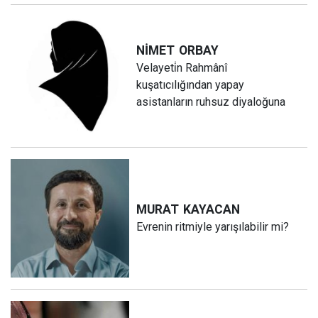
NİMET
ORBAY
Velayeti̇n Rahmânî
kuşatıcılığından yapay
asistanların ruhsuz diyaloğuna
MURAT
KAYACAN
Evrenin ritmiyle yarışılabilir mi?