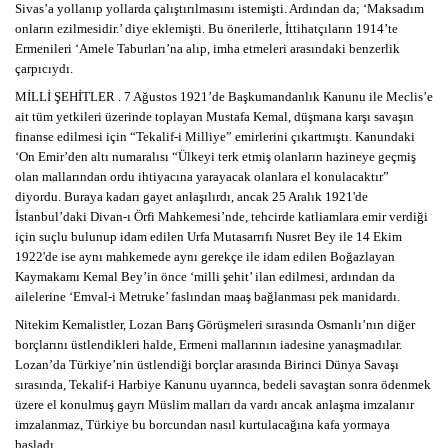
Sivas’a yollanıp yollarda çalıştırılmasını istemişti. Ardından da; ‘Maksadım
onların ezilmesidir.’ diye eklemişti. Bu önerilerle, İttihatçıların 1914’te
Ermenileri ‘Amele Taburları’na alıp, imha etmeleri arasındaki benzerlik
çarpıcıydı.
MİLLİ ŞEHİTLER . 7 Ağustos 1921’de Başkumandanlık Kanunu ile Meclis’e
ait tüm yetkileri üzerinde toplayan Mustafa Kemal, düşmana karşı savaşın
finanse edilmesi için “Tekalif-i Milliye” emirlerini çıkartmıştı. Kanundaki
‘On Emir’den altı numaralısı “Ülkeyi terk etmiş olanların hazineye geçmiş
olan mallarından ordu ihtiyacına yarayacak olanlara el konulacaktır”
diyordu. Buraya kadarı gayet anlaşılırdı, ancak 25 Aralık 1921'de
İstanbul’daki Divan-ı Örfi Mahkemesi’nde, tehcirde katliamlara emir verdiği
için suçlu bulunup idam edilen Urfa Mutasarrıfı Nusret Bey ile 14 Ekim
1922'de ise aynı mahkemede aynı gerekçe ile idam edilen Boğazlayan
Kaymakamı Kemal Bey’in önce ‘milli şehit’ ilan edilmesi, ardından da
ailelerine ‘Emval-i Metruke’ faslından maaş bağlanması pek manidardı.
Nitekim Kemalistler, Lozan Barış Görüşmeleri sırasında Osmanlı’nın diğer
borçlarını üstlendikleri halde, Ermeni mallarının iadesine yanaşmadılar.
Lozan’da Türkiye’nin üstlendiği borçlar arasında Birinci Dünya Savaşı
sırasında, Tekalif-i Harbiye Kanunu uyarınca, bedeli savaştan sonra ödenmek
üzere el konulmuş gayrı Müslim malları da vardı ancak anlaşma imzalanır
imzalanmaz, Türkiye bu borcundan nasıl kurtulacağına kafa yormaya
başladı.