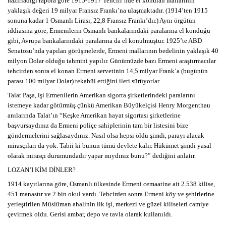
hazırladığı rapora göre 1915-1917 Tehciri’nde el konulan mallarının
yaklaşık değeri 19 milyar Fransız Frankı’na ulaşmaktadır. (1914’ten 1915
sonuna kadar 1 Osmanlı Lirası, 22,8 Fransız Frankı’dır.) Aynı örgütün
iddiasına göre, Ermenilerin Osmanlı bankalarındaki paralarına el konduğu
gibi, Avrupa bankalarındaki paralarına da el konulmuştur. 1925’te ABD
Senatosu’nda yapılan görüşmelerde, Ermeni mallarının bedelinin yaklaşık 40
milyon Dolar olduğu tahmini yapılır. Günümüzde bazı Ermeni araştırmacılar
tehcirden sonra el konan Ermeni servetinin 14,5 milyar Frank’a (bugünün
parası 100 milyar Dolar) tekabül ettiğini ileri sürüyorlar.
Talat Paşa, işi Ermenilerin Amerikan sigorta şirketlerindeki paralarını
istemeye kadar götürmüş çünkü Amerikan Büyükelçisi Henry Morgenthau
anılarında Talat’ın “Keşke Amerikan hayat sigortası şirketlerine
başvursaydınız da Ermeni poliçe sahiplerinin tam bir listesini bize
göndermelerini sağlasaydınız. Nasıl olsa hepsi öldü şimdi, parayı alacak
mirasçıları da yok. Tabii ki bunun tümü devlete kalır. Hükümet şimdi yasal
olarak mirasçı durumundadır yapar mıydınız bunu?” dediğini anlatır.
LOZAN’I KİM DİNLER?
1914 kayıtlarına göre, Osmanlı ülkesinde Ermeni cemaatine ait 2.538 kilise,
451 manastır ve 2 bin okul vardı. Tehcirden sonra Ermeni köy ve şehirlerine
yerleştirilen Müslüman ahalinin ilk işi, merkezi ve güzel kiliseleri camiye
çevirmek oldu. Gerisi ambar, depo ve tavla olarak kullanıldı.