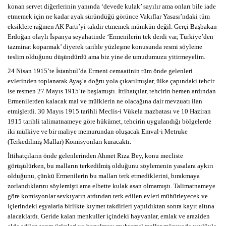
konan servet diğerlerinin yanında ‘devede kulak’ sayılır ama onları bile iade
etmemek için ne kadar ayak süründüğü görünce Vakıflar Yasası’ndaki tüm
eksiklere rağmen AK Parti’yi takdir etmemek mümkün değil. Gerçi Başbakan
Erdoğan olaylı İspanya seyahatinde ‘Ermenilerin tek derdi var, Türkiye’den
tazminat koparmak’ diyerek tarihle yüzleşme konusunda resmi söyleme
teslim olduğunu düşündürdü ama biz yine de umudumuzu yitirmeyelim.
24 Nisan 1915’te İstanbul’da Ermeni cemaatinin tüm önde gelenleri
evlerinden toplanarak Ayaş’a doğru yola çıkarılmışlar, ülke çapındaki tehcir
ise resmen 27 Mayıs 1915’te başlamıştı. İttihatçılar, tehcirin hemen ardından
Ermenilerden kalacak mal ve mülklerin ne olacağına dair mevzuatı ilan
etmişlerdi. 30 Mayıs 1915 tarihli Meclis-i Vükela mazbatası ve 10 Haziran
1915 tarihli talimatnameye göre hükümet, tehcirin uygulandığı bölgelerde
iki mülkiye ve bir maliye memurundan oluşacak Emval-i Metruke
(Terkedilmiş Mallar) Komisyonları kuracaktı.
İttihatçıların önde gelenlerinden Ahmet Rıza Bey, konu mecliste
görüşülürken, bu malların terkedilmiş olduğunu söylemenin yasalara aykırı
olduğunu, çünkü Ermenilerin bu malları terk etmediklerini, bırakmaya
zorlandıklarını söylemişti ama elbette kulak asan olmamıştı. Talimatnameye
göre komisyonlar sevkıyatın ardından terk edilen evleri mühürleyecek ve
içlerindeki eşyalarla birlikte kıymet takdirleri yapıldıktan sonra kayıt altına
alacaklardı. Geride kalan menkuller içindeki hayvanlar, emlak ve araziden