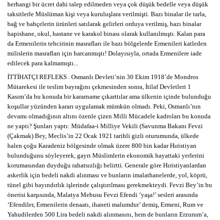
herhangi bir ücret dahi talep edilmeden veya çok düşük bedelle veya düşük
taksitlerle Müslüman kişi veya kuruluşlara verilmişti. Bazı binalar ile tarla,
bağ ve bahçelerin ürünleri satılarak gelirleri orduya verilmiş, bazı binalar
hapishane, okul, hastane ve karakol binası olarak kullanılmıştı. Kalan para
da Ermenilerin tehcirinin masrafları ile bazı bölgelerde Ermenileri katleden
milislerin masrafları için harcanmıştı! Dolayısıyla, ortada Ermenilere iade
edilecek para kalmamıştı...
İTTİHATÇI REFLEKS . Osmanlı Devleti’nin 30 Ekim 1918’de Mondros
Mütarekesi ile teslim bayrağını çekmesinden sonra, İtilaf Devletleri 1
Kasım’da bu konuda bir kararname çıkarttılar ama ülkenin içinde bulunduğu
koşullar yüzünden kararı uygulamak mümkün olmadı. Peki, Osmanlı’nın
devamı olmadığının altını özenle çizen Milli Mücadele kadroları bu konuda
ne yaptı? Şunları yaptı: Müdafaa-i Milliye Vekili (Savunma Bakanı Fevzi
(Çakmak) Bey, Meclis’in 22 Ocak 1921 tarihli gizli oturumunda, ülkede
halen çoğu Karadeniz bölgesinde olmak üzere 800 bin kadar Hıristiyan
bulunduğunu söyleyerek, gayrı Müslimlerin ekonomik hayattaki yerlerini
korumasından duyduğu rahatsızlığı belirtti. Generale göre Hıristiyanlardan
askerlik için bedeli nakdi alınması ve bunların imalathanelerde, yol, köprü,
tünel gibi bayındırlık işlerinde çalıştırılması gerekmekteydi. Fevzi Bey’in bu
önerisi karşısında, Malatya Mebusu Fevzi Efendi ‘yaşa!’ sesleri arasında
‘Efendiler, Ermenilerin denaatı, ihaneti malumdur’ demiş, Ermeni, Rum ve
Yahudilerden 500 Lira bedeli nakdi alınmasını, hem de bunların Erzurum’a,