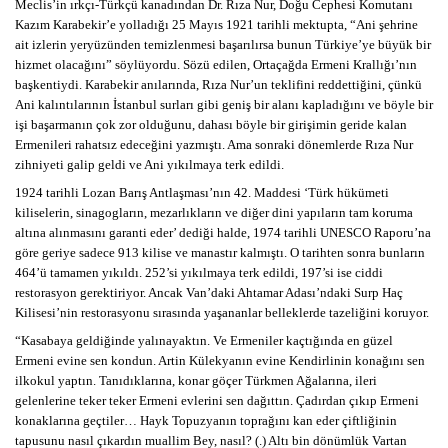
Meclis’in ırkçı-Türkçü kanadından Dr. Rıza Nur, Doğu Cephesi Komutanı
Kazım Karabekir’e yolladığı 25 Mayıs 1921 tarihli mektupta, “Ani şehrine
ait izlerin yeryüzünden temizlenmesi başarılırsa bunun Türkiye’ye büyük bir
hizmet olacağını” söylüyordu. Sözü edilen, Ortaçağda Ermeni Krallığı’nın
başkentiydi. Karabekir anılarında, Rıza Nur’un teklifini reddettiğini, çünkü
Ani kalıntılarının İstanbul surları gibi geniş bir alanı kapladığını ve böyle bir
işi başarmanın çok zor olduğunu, dahası böyle bir girişimin geride kalan
Ermenileri rahatsız edeceğini yazmıştı. Ama sonraki dönemlerde Rıza Nur
zihniyeti galip geldi ve Ani yıkılmaya terk edildi.
1924 tarihli Lozan Barış Antlaşması’nın 42. Maddesi ‘Türk hükümeti
kiliselerin, sinagogların, mezarlıkların ve diğer dini yapıların tam koruma
altına alınmasını garanti eder’ dediği halde, 1974 tarihli UNESCO Raporu’na
göre geriye sadece 913 kilise ve manastır kalmıştı. O tarihten sonra bunların
464’ü tamamen yıkıldı. 252’si yıkılmaya terk edildi, 197’si ise ciddi
restorasyon gerektiriyor. Ancak Van’daki Ahtamar Adası’ndaki Surp Haç
Kilisesi’nin restorasyonu sırasında yaşananlar belleklerde tazeliğini koruyor.
“Kasabaya geldiğinde yalınayaktın. Ve Ermeniler kaçtığında en güzel
Ermeni evine sen kondun. Artin Külekyanın evine Kendirlinin konağını sen
ilkokul yaptın. Tanıdıklarına, konar göçer Türkmen Ağalarına, ileri
gelenlerine teker teker Ermeni evlerini sen dağıttın. Çadırdan çıkıp Ermeni
konaklarına geçtiler… Hayk Topuzyanın toprağını kan eder çiftliğinin
tapusunu nasıl çıkardın muallim Bey, nasıl? (.) Altı bin dönümlük Vartan