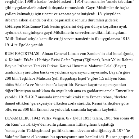
vergisi) ile, 1909’a kadar ‘bedel-i askerî’, 1914’ten sonra ise ‘amele taburları’
gibi uygulamalarla askerlik dışında tutmuşlardı. Gayrı Müslimler de başka
yolları kalmadığı için ticaret ve zanaata yönelmişlerdi. 18. yüzyıldan
itibaren askeri alanda bir dizi başarısızlık sonucu durumları giderek
kötüleşen Müslüman-Türk kesim gözlerini değişen dünya koşullara ayak
uydurarak zenginleşen gayri Müslimlerin servetlerine dikti. İttihatçıların
‘Milli İktisat’ adıyla kamufle ettiği servet transferinin ilk uygulaması 1913-
1914’te Ege’de yapıldı.
RUM KAÇIRTMASI . Alman General Liman von Sanders’in akıl hocalığında,
4. Kolordu Erkân-ı Harbiye Reisi Cafer Tayyar (Eğilmez), İzmir Valisi Rahmi
Bey ve İttihat ve Terakki Fırkası Katib-i Umumisi Mahmut Celal (Bayar)
tarafından yürütülen baskı ve yıldırma operasyonu sayesinde, Bayar’a göre
200 bin, Teşkilat-ı Mahsusa Şefi Kuşçubaşı Eşref’e göre 1,5 milyon Rum
nüfus Adalar’a ve Yunanistan’a kaçırtıldı. Benzer kaçırtma operasyonları
diğer Hıristiyan azınlıklara da uygulandı ama en gaddar muamele Ermenilere
yapıldı. 1915-1917 arasında imparatorluktaki tüm Ermeni tebaa, ‘devlete
ihanet ettikleri’ gerekçesiyle ülkeden zorla sürüldü. Resmi tarihçilere göre
bile, en az 300 bin Ermeni bu yolculuk sırasında hayatını kaybetti.
DEVAMLILIK . 1942 Varlık Vergisi, 6/7 Eylül 1955 talanı, 1963’ten sonra 40
bin Rum’un Türkiye’den zorla çıkarılması İttihatçıların başlattığı
‘sermayenin Türkleştirmesi’ politikalarının devamı niteliğindeydi. 1974’te
Vakıf mallarına el konması bu operasyonun son hamlesi idi. Bu son gaspta el