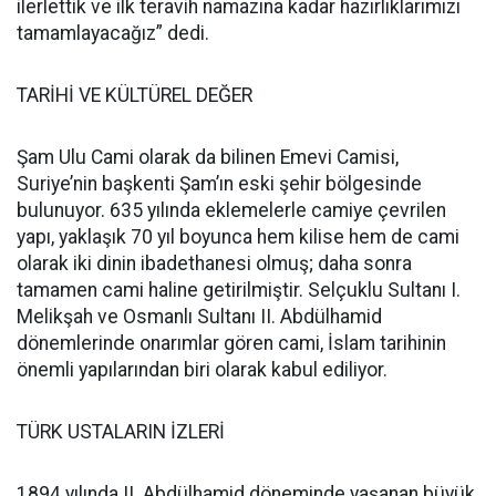
ilerlettik ve ilk teravih namazına kadar hazırlıklarımızı
tamamlayacağız” dedi.
TARİHİ VE KÜLTÜREL DEĞER
Şam Ulu Cami olarak da bilinen Emevi Camisi,
Suriye’nin başkenti Şam’ın eski şehir bölgesinde
bulunuyor. 635 yılında eklemelerle camiye çevrilen
yapı, yaklaşık 70 yıl boyunca hem kilise hem de cami
olarak iki dinin ibadethanesi olmuş; daha sonra
tamamen cami haline getirilmiştir. Selçuklu Sultanı I.
Melikşah ve Osmanlı Sultanı II. Abdülhamid
dönemlerinde onarımlar gören cami, İslam tarihinin
önemli yapılarından biri olarak kabul ediliyor.
TÜRK USTALARIN İZLERİ
1894 yılında II. Abdülhamid döneminde yaşanan büyük