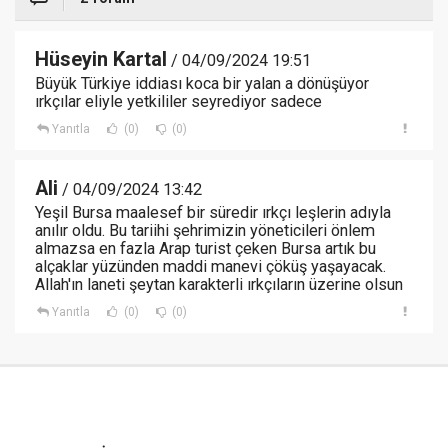
Hüseyin Kartal
/ 04/09/2024 19:51
Büyük Türkiye iddiası koca bir yalan a dönüşüyor
ırkçılar eliyle yetkililer seyrediyor sadece
Yanıtla
(0)
(0)
Ali
/ 04/09/2024 13:42
Yeşil Bursa maalesef bir süredir ırkçı leşlerin adıyla
anılır oldu. Bu tariihi şehrimizin yöneticileri önlem
almazsa en fazla Arap turist çeken Bursa artık bu
alçaklar yüzünden maddi manevi çöküş yaşayacak.
Allah'ın laneti şeytan karakterli ırkçıların üzerine olsun
Yanıtla
(0)
(0)