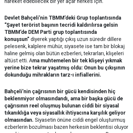
hareket edebilecek bir yer açar herkes için.
Devlet Bahçeli’nin TBMM’deki Grup toplantısında
“Şayet terörist başının tecridi kaldırılırsa gelsin
TBMM’de DEM Parti grup toplantısında
konuşsun”
diyerek yaptığı çıkış uzun süredir dillere
pelesenk, kalplere mühür, siyasete ise tam bir blokaj
haline gelmiş olan bütün ezberleri, tekrarları, klişeleri
altüst etti. A
ma muhtemelen bir tek klişeyi yıkmak
yerine bize tekrar yaşatmış oldu: Onun bu çıkışının
dokunduğu mihrakların tarz-ı infiallerini.
Bahçeli’nin çağrısının bir gücü kendisinden hiç
beklenmiyor olmasındandı, ama bir başka gücü de
çağrısının reel oluşmuş bulunan ciddi bir siyasal
tıkanıklığa veya siyasallık ihtiyacına karşılık geliyor
olmasından.
Siyasetin önüne ciddi engel oluşturmuş
ezberlerin bozulması bazen herkesin beklentisi oluyor