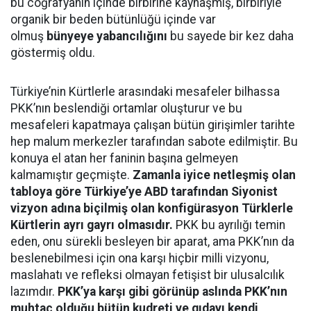
bu coğrafyanın içinde birbirine kaynaşmış, birbiriyle
organik bir beden bütünlüğü içinde var
olmuş
bünyeye yabancılığını
bu sayede bir kez daha
göstermiş oldu.
Türkiye’nin Kürtlerle arasındaki mesafeler bilhassa
PKK’nın beslendiği ortamlar oluşturur ve bu
mesafeleri kapatmaya çalışan bütün girişimler tarihte
hep malum merkezler tarafından sabote edilmiştir. Bu
konuya el atan her faninin başına gelmeyen
kalmamıştır geçmişte.
Zamanla iyice netleşmiş olan
tabloya göre Türkiye’ye ABD tarafından Siyonist
vizyon adına biçilmiş olan konfigürasyon Türklerle
Kürtlerin ayrı gayrı olmasıdır.
PKK bu ayrılığı temin
eden, onu sürekli besleyen bir aparat, ama PKK’nın da
beslenebilmesi için ona karşı hiçbir milli vizyonu,
maslahatı ve refleksi olmayan fetişist bir ulusalcılık
lazımdır.
PKK’ya karşı gibi görünüp aslında PKK’nın
muhtaç olduğu bütün kudreti ve gıdayı kendi