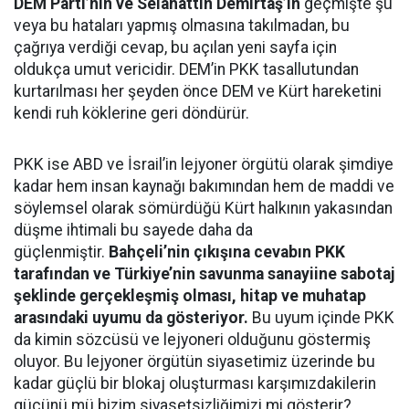
DEM Parti’nin ve Selahattin Demirtaş’ın
geçmişte şu
veya bu hataları yapmış olmasına takılmadan, bu
çağrıya verdiği cevap, bu açılan yeni sayfa için
oldukça umut vericidir. DEM’in PKK tasallutundan
kurtarılması her şeyden önce DEM ve Kürt hareketini
kendi ruh köklerine geri döndürür.
PKK ise ABD ve İsrail’in lejyoner örgütü olarak şimdiye
kadar hem insan kaynağı bakımından hem de maddi ve
söylemsel olarak sömürdüğü Kürt halkının yakasından
düşme ihtimali bu sayede daha da
güçlenmiştir.
Bahçeli’nin çıkışına cevabın PKK
tarafından ve Türkiye’nin savunma sanayiine sabotaj
şeklinde gerçekleşmiş olması, hitap ve muhatap
arasındaki uyumu da gösteriyor.
Bu uyum içinde PKK
da kimin sözcüsü ve lejyoneri olduğunu göstermiş
oluyor. Bu lejyoner örgütün siyasetimiz üzerinde bu
kadar güçlü bir blokaj oluşturması karşımızdakilerin
gücünü mü bizim siyasetsizliğimizi mi gösterir?