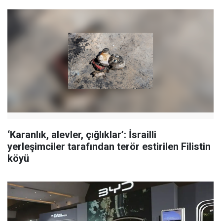
‘Karanlık, alevler, çığlıklar’: İsrailli
yerleşimciler tarafından terör estirilen Filistin
köyü