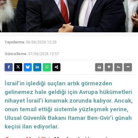
Yayınlanma:
06/06/2026 12:20
Güncelleme:
07/06/2026 13:57
İsrail’in işlediği suçları artık görmezden
gelinemez hale geldiği için Avrupa hükümetleri
nihayet İsrail’i kınamak zorunda kalıyor. Ancak,
onun temsil ettiği sistemle yüzleşmek yerine,
Ulusal Güvenlik Bakanı Itamar Ben-Gvir’i günah
keçisi ilan ediyorlar.