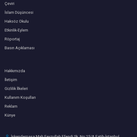
Çeviri
İslam Düşüncesi
Haksöz Okulu
Etkinlik-Eylem
Röportaj
Basın Açıklaması
Hakkımızda
İletişim
Gizlilik İlkeleri
Kullanım Koşulları
Reklam
Künye
İskenderpaşa Mah Feyzullah Efendi Sk. No:15/A Fatih-İstanbul