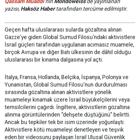
Qassam Muaddi
’nin
Mondoweiss
’de yayınlanan
yazısı,
Haksöz Haber
tarafından tercüme edilmiştir.
Geçen hafta uluslararası sularda gözaltına alınan
Gazze'ye giden Global Sumud Filosu'ndaki aktivistlere
İsrail güçleri tarafından uygulanan acımasız muamele,
birçok Avrupa ve diğer Batı ülkesinin de dâhil olduğu
uluslararası bir kınama dalgasına yol açtı.
İtalya, Fransa, Hollanda, Belçika, İspanya, Polonya ve
Yunanistan, Global Sumud Filosu'nun durdurulması
sırasında gözaltına alınan aktivistlere yönelik
muameleyi kınamak üzere İsrail büyükelçilerini veya
temsilcilerini çağırdı. İngiltere, aktivistlerin gözaltına
alınma görüntülerinden “dehşete düştüğünü” belirtti.
Ancak bu tepkiler tek bir isim üzerinde yoğunlaştı:
Aktivistlere kötü muameleyi denetleyen ve teşvik
eden bir videosunu paylaşan İsrail Ulusal Güvenlik