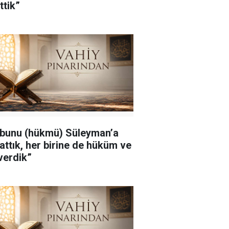
ttik”
 bunu (hükmü) Süleyman’a
attık, her birine de hüküm ve
 verdik”