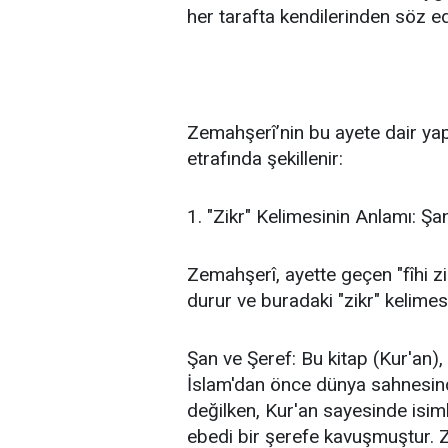
her tarafta kendilerinden söz edi
Zemahşerî’nin bu ayete dair yaptı
etrafında şekillenir:
1. "Zikr" Kelimesinin Anlamı: Şa
Zemahşerî, ayette geçen "fîhi zikrukum" (فيه ذكركم) ifadesi ü
durur ve buradaki "zikr" kelimes
Şan ve Şeref: Bu kitap (Kur'an),
İslam'dan önce dünya sahnesind
değilken, Kur'an sayesinde isimle
ebedi bir şerefe kavuşmuştur. 