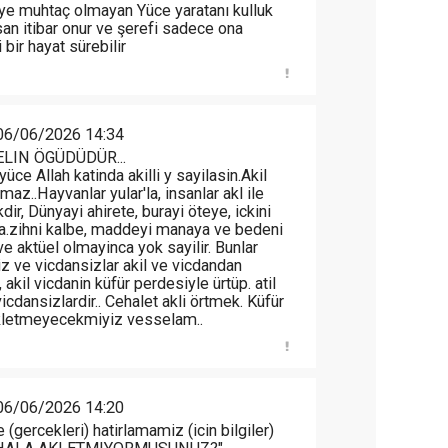
şeye muhtaç olmayan Yüce yaratanı kulluk
san itibar onur ve şerefi sadece ona
 bir hayat sürebilir
06/06/2026 14:34
LIN ÖGÜDÜDÜR...
 yüce Allah katinda akilli y sayilasin.Akil
z..Hayvanlar yular'la, insanlar akl ile
ir, Dünyayi ahirete, burayi öteye, ickini
a.zihni kalbe, maddeyi manaya ve bedeni
ve aktüel olmayinca yok sayilir. Bunlar
z ve vicdansizlar akil ve vicdandan
 akil vicdanin küfür perdesiyle ürtüp. atil
 vicdansizlardir.. Cehalet akli örtmek. Küfür
 akletmeyecekmiyiz vesselam..
06/06/2026 14:20
e (gercekleri) hatirlamamiz (icin bilgiler)