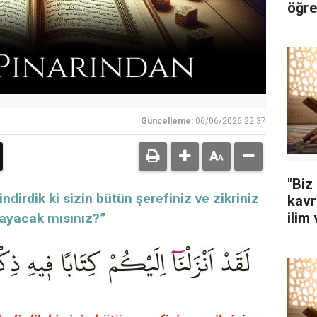
öğre
Güncelleme:
06/06/2026 22:37
"Biz
indirdik ki sizin bütün şerefiniz ve zikriniz
kavr
ilim
mayacak mısınız?”