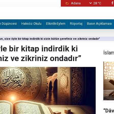
28 °C
eye fesat karıştırma" soruşturmasında
Kaos fırıldakları yine devrede: Şam’da masu
m Düşüncesi
Haksöz Okulu
Etkinlik-Eylem
Röportaj
Basın Açıklaması
n, size öyle bir kitap indirdik ki sizin bütün şerefiniz ve zikriniz ondadır”
e bir kitap indirdik ki
İsla
niz ve zikriniz ondadır”
“Dâv