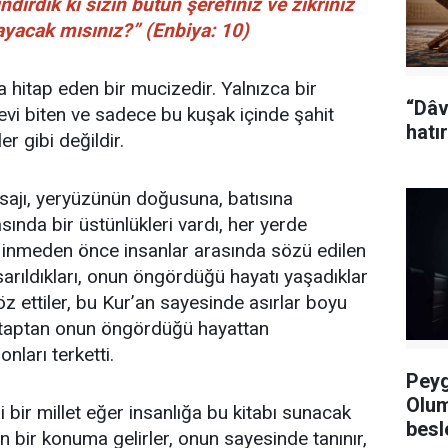
ndirdik ki sizin bütün şerefiniz ve zikriniz
ayacak mısınız?” (Enbiya: 10)
 hitap eden bir mucizedir. Yalnızca bir
“Dâv
evi biten ve sadece bu kuşak içinde şahit
hatır
r gibi değildir.
esajı, yeryüzünün doğusuna, batısına
asında bir üstünlükleri vardı, her yerde
n inmeden önce insanlar arasında sözü edilen
 sarıldıkları, onun öngördüğü hayatı yaşadıklar
z ettiler, bu Kur’an sayesinde asırlar boyu
 kitaptan onun öngördüğü hayattan
nları terketti.
Peyg
Olu
bir millet eğer insanlığa bu kitabı sunacak
bes
ın bir konuma gelirler, onun sayesinde tanınır,