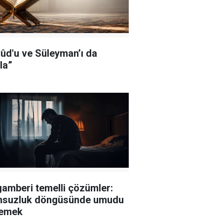
ûd'u ve Süleyman’ı da
la”
amberi temelli çözümler:
msuzluk döngüsünde umudu
lemek