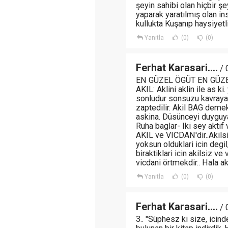
şeyin sahibi olan hiçbir 
yaparak yaratılmış olan in
kullukta Kuşanıp haysiyetli
Yanıtla
(0)
(0)
Ferhat Karasari....
/ 
EN GÜZEL ÖGÜT EN GÜZE
AKIL: Aklini aklin ile as ki.
sonludur sonsuzu kavrayama
zaptedilir. Akil BAG demekd
askina. Düsünceyi duyguy
Ruha baglar- Iki sey aktif 
AKIL ve VICDAN'dir..Akilsi
yoksun olduklari icin degil,
biraktiklari icin akilsiz ve
vicdani örtmekdir.. Hala
Yanıtla
(0)
(0)
Ferhat Karasari....
/ 
3.. "Süphesz ki size, icind