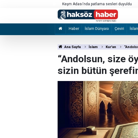
İzmir Büyükşehir Belediyesine yönelik "ihal
2 şüpheli tutuklandı
Haber
İslam Dünyası
Çeviri
İsla
Ana Sayfa
İslam
Kur'an
“Andolsu
“Andolsun, size öyl
sizin bütün şerefi