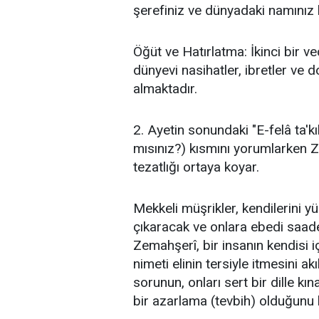
şerefiniz ve dünyadaki namınız 
Öğüt ve Hatırlatma: İkinci bir ve
dünyevi nasihatler, ibretler ve d
almaktadır.
2. Ayetin sonundaki "E-felâ ta'kılûn" (أفلا تعقلون - Hâlâ aklınızı ku
mısınız?) kısmını yorumlarken 
tezatlığı ortaya koyar.
Mekkeli müşrikler, kendilerini y
çıkaracak ve onlara ebedi saadeti
Zemahşerî, bir insanın kendisi 
nimeti elinin tersiyle itmesini ak
sorunun, onları sert bir dille kı
bir azarlama (tevbih) olduğunu be