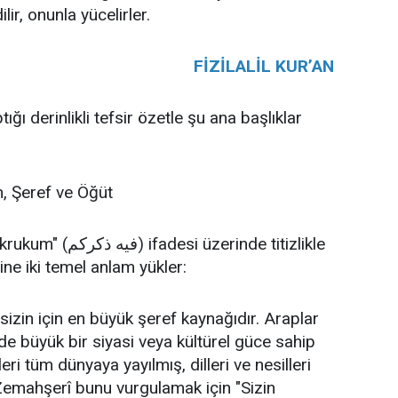
lir, onunla yücelirler.
FİZİLALİL KUR’AN
ğı derinlikli tefsir özetle şu ana başlıklar
n, Şeref ve Öğüt
zerinde titizlikle
ine iki temel anlam yükler:
 sizin için en büyük şeref kaynağıdır. Araplar
e büyük bir siyasi veya kültürel güce sahip
ri tüm dünyaya yayılmış, dilleri ve nesilleri
Zemahşerî bunu vurgulamak için "Sizin