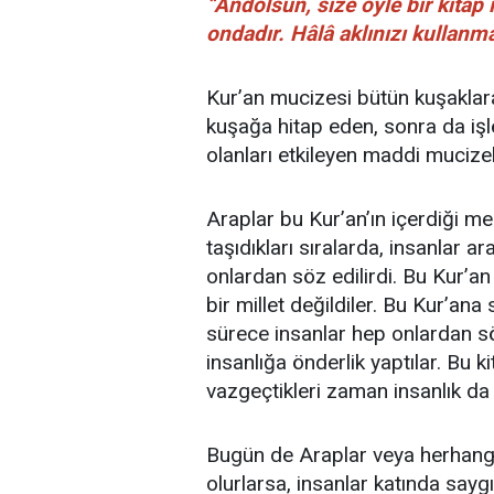
“Andolsun, size öyle bir kitap i
ondadır. Hâlâ aklınızı kullanm
Kur’an mucizesi bütün kuşaklara
kuşağa hitap eden, sonra da işl
olanları etkileyen maddi mucizele
Araplar bu Kur’an’ın içerdiği m
taşıdıkları sıralarda, insanlar ar
onlardan söz edilirdi. Bu Kur’a
bir millet değildiler. Bu Kur’ana
sürece insanlar hep onlardan sö
insanlığa önderlik yaptılar. Bu
vazgeçtikleri zaman insanlık da o
Bugün de Araplar veya herhangi 
olurlarsa, insanlar katında sayg