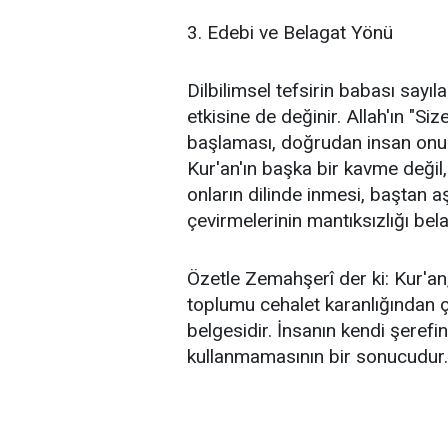
3. Edebi ve Belagat Yönü
Dilbilimsel tefsirin babası sayıl
etkisine de değinir. Allah'ın "Size
başlaması, doğrudan insan onurun
Kur'an'ın başka bir kavme değil
onların dilinde inmesi, baştan a
çevirmelerinin mantıksızlığı belaga
Özetle Zemahşerî der ki: Kur'an, 
toplumu cehalet karanlığından ç
belgesidir. İnsanın kendi şerefi
kullanmamasının bir sonucudur.