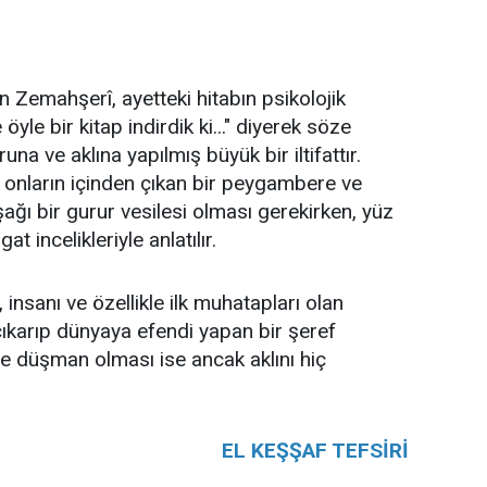
an Zemahşerî, ayetteki hitabın psikolojik
 öyle bir kitap indirdik ki..." diyerek söze
a ve aklına yapılmış büyük bir iltifattır.
, onların içinden çıkan bir peygambere ve
şağı bir gurur vesilesi olması gerekirken, yüz
t incelikleriyle anlatılır.
insanı ve özellikle ilk muhatapları olan
ıkarıp dünyaya efendi yapan bir şeref
ne düşman olması ise ancak aklını hiç
EL KEŞŞAF TEFSİRİ