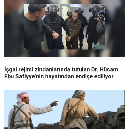
İşgal rejimi zindanlarında tutulan Dr. Hüsam
Ebu Safiyye’nin hayatından endişe ediliyor