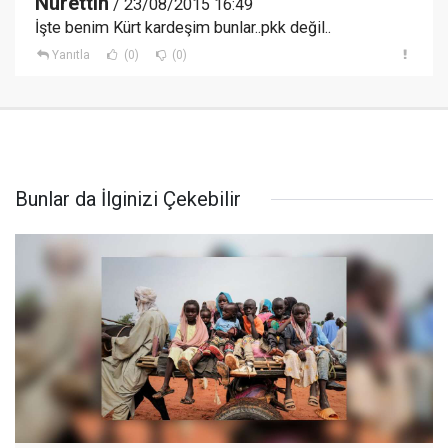
Nurettin
/ 23/08/2015 16:49
İşte benim Kürt kardeşim bunlar..pkk değil..
Yanıtla
(0)
(0)
Bunlar da İlginizi Çekebilir