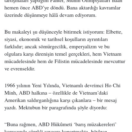
tartışmaları yaptığım Panter, Münih Olimpiyatları’ndan
hemen önce ABD’ye döndü. Bana aktardığı kavramlar
üzerinde düşünmeye hâlâ devam ediyorum.
Bu makaleyi şu düşünceyle bitirmek istiyorum: Elbette,
siyasi, ekonomik ve tarihsel koşulların ayrıntıları
farklıdır; ancak sömürgecilik, emperyalizm ve bu
olgulara karşı direnişin temel gerçekleri, hem Vietnam
mücadelesinde hem de Filistin mücadelesinde mevcuttur
ve evrenseldir.
1966 yılının Yeni Yılında, Vietnamlı devrimci Ho Chi
Minh, ABD halkına – özellikle de Vietnam’daki
Amerikan saldırganlığına karşı çıkanlara – bir mesaj
yazdı. Mektubun bir paragrafında şöyle diyordu:
“Buna rağmen, ABD Hükûmeti ‘barış müzakereleri’
konusunda sürekli yaygara kopartmakta, böylece