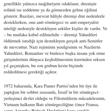
genellikle yalnızca mağduriyete odaklanır, direnişin
rolünü ise reddetme ya da görmezden gelme eğilimi
gösterir. Bazıları, mevcut hâliyle direnişi dini nedenlerle
desteklerken, onu anti-sömürgeci ve anti-emperyalist
niteliği nedeniyle destekleyen seküler kişiler de vardır. Ve
– bu mutlaka kabul edilmelidir – direnişi Yahudileri
öldürmek istediği için destekleyen gerçek anti-Semitler
de mevcuttur. Nazi rejiminin yenilgisinin ve Nazilerin
Yahudileri, Romanları ve binlerce başka insanı yok etme
girişimlerinin dünyaca keşfedilmesinin üzerinden seksen
yıl geçmişken, bu son grubun kesin biçimde
reddedilmesi gerektiği açıktır.
1972 baharında, Kara Panter Partisi’nden bir üye ile
yaptığım bir sohbet sırasında, İsrail’in bir sömürgeci-
yerleşimci devlet olduğu ve Filistinlilerin mücadelesinin,
Vietnam halkının Batı sömürgeciliğine (önce Fransa,
sonra Amerika Birleşik Devletleri) karşı verdiği