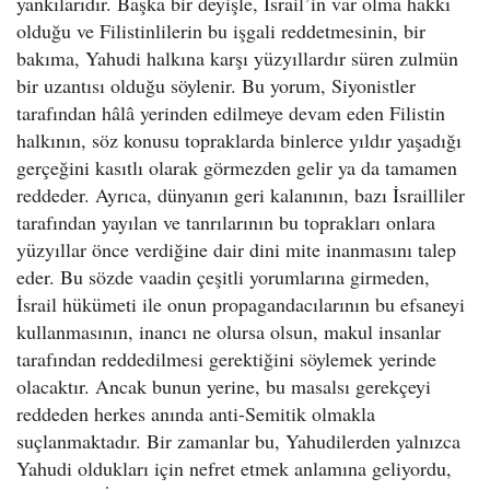
yankılarıdır. Başka bir deyişle, İsrail’in var olma hakkı
olduğu ve Filistinlilerin bu işgali reddetmesinin, bir
bakıma, Yahudi halkına karşı yüzyıllardır süren zulmün
bir uzantısı olduğu söylenir. Bu yorum, Siyonistler
tarafından hâlâ yerinden edilmeye devam eden Filistin
halkının, söz konusu topraklarda binlerce yıldır yaşadığı
gerçeğini kasıtlı olarak görmezden gelir ya da tamamen
reddeder. Ayrıca, dünyanın geri kalanının, bazı İsrailliler
tarafından yayılan ve tanrılarının bu toprakları onlara
yüzyıllar önce verdiğine dair dini mite inanmasını talep
eder. Bu sözde vaadin çeşitli yorumlarına girmeden,
İsrail hükümeti ile onun propagandacılarının bu efsaneyi
kullanmasının, inancı ne olursa olsun, makul insanlar
tarafından reddedilmesi gerektiğini söylemek yerinde
olacaktır. Ancak bunun yerine, bu masalsı gerekçeyi
reddeden herkes anında anti-Semitik olmakla
suçlanmaktadır. Bir zamanlar bu, Yahudilerden yalnızca
Yahudi oldukları için nefret etmek anlamına geliyordu,