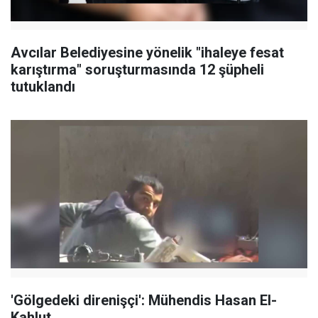
Avcılar Belediyesine yönelik "ihaleye fesat
karıştırma" soruşturmasında 12 şüpheli
tutuklandı
'Gölgedeki direnişçi': Mühendis Hasan El-
Kahlut