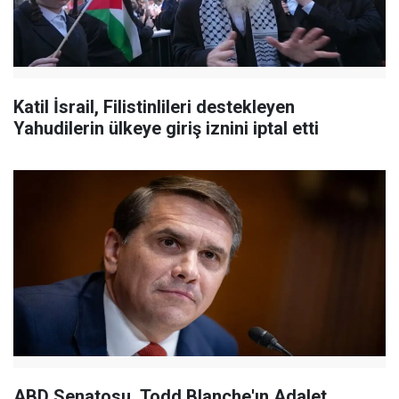
Katil İsrail, Filistinlileri destekleyen
Yahudilerin ülkeye giriş iznini iptal etti
ABD Senatosu, Todd Blanche'ın Adalet