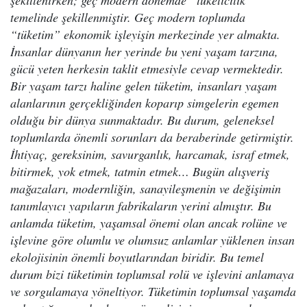
şekillenirken; geç modern dönemde “tüketicilik”
temelinde şekillenmiştir. Geç modern toplumda
“tüketim” ekonomik işleyişin merkezinde yer almakta.
İnsanlar dünyanın her yerinde bu yeni yaşam tarzına,
gücü yeten herkesin taklit etmesiyle cevap vermektedir.
Bir yaşam tarzı haline gelen tüketim, insanları yaşam
alanlarının gerçekliğinden koparıp simgelerin egemen
olduğu bir dünya sunmaktadır. Bu durum, geleneksel
toplumlarda önemli sorunları da beraberinde getirmiştir.
İhtiyaç, gereksinim, savurganlık, harcamak, israf etmek,
bitirmek, yok etmek, tatmin etmek… Bugün alışveriş
mağazaları, modernliğin, sanayileşmenin ve değişimin
tanımlayıcı yapıların fabrikaların yerini almıştır. Bu
anlamda tüketim, yaşamsal önemi olan ancak rolüne ve
işlevine göre olumlu ve olumsuz anlamlar yüklenen insan
ekolojisinin önemli boyutlarından biridir. Bu temel
durum bizi tüketimin toplumsal rolü ve işlevini anlamaya
ve sorgulamaya yöneltiyor. Tüketimin toplumsal yaşamda