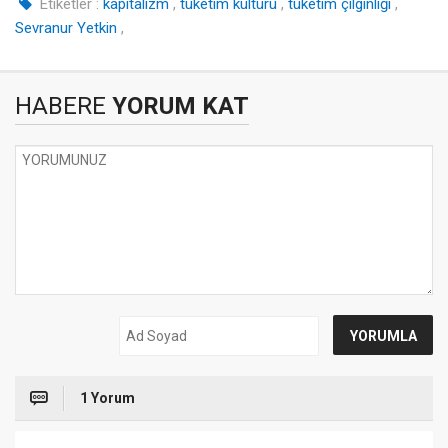
Etiketler :
kapitalizm
,
tüketim kültürü
,
tüketim çılgınlığı
,
Sevranur Yetkin
,
HABERE
YORUM KAT
1 Yorum