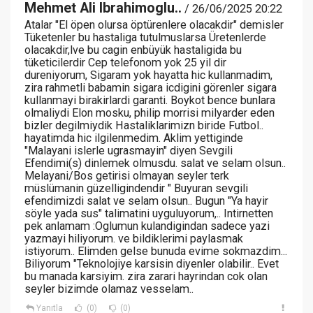
Mehmet Ali Ibrahimoglu..
/ 26/06/2025 20:22
Atalar "El öpen olursa öptürenlere olacakdir" demisler
Tüketenler bu hastaliga tutulmuslarsa Üretenlerde
olacakdir,lve bu cagin enbüyük hastaligida bu
tüketicilerdir Cep telefonom yok 25 yil dir
dureniyorum, Sigaram yok hayatta hic kullanmadim,
zira rahmetli babamin sigara icdigini görenler sigara
kullanmayi birakirlardi garanti. Boykot bence bunlara
olmaliydi Elon mosku, philip morrisi milyarder eden
bizler degilmiydik Hastaliklarimizn biride Futbol..
hayatimda hic ilgilenmedim. Aklim yettiginde
"Malayani islerle ugrasmayin" diyen Sevgili
Efendimi(s) dinlemek olmusdu. salat ve selam olsun..
Melayani/Bos getirisi olmayan seyler terk
müslümanin güzelligindendir " Buyuran sevgili
efendimizdi salat ve selam olsun.. Bugun "Ya hayir
söyle yada sus" talimatini uyguluyorum,.. Intirnetten
pek anlamam :Oglumun kulandigindan sadece yazi
yazmayi hiliyorum. ve bildiklerimi paylasmak
istiyorum.. Elimden gelse bunuda evime sokmazdim...
Biliyorum "Teknolojiye karsisin diyenler olabilir.. Evet
bu manada karsiyim. zira zarari hayrindan cok olan
seyler bizimde olamaz vesselam..
Yanıtla
(0)
(0)