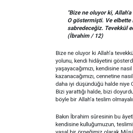
"Bize ne oluyor ki, Allah'
O göstermişti. Ve elbette
sabredeceğiz. Tevekkül ede
(İbrahim / 12)
Bize ne oluyor ki Allah’a tevek
yolunu, kendi hidâyetini gösterd
yaşayacağımızı, kendisine nasıl 
kazanacağımızı, cennetine nasıl 
daha iyi düşündüğü halde niye O
Bizi yarattığı halde, bizi doyurd
böyle bir Allah’a teslim olmayal
Bakın İbrahim sûresinin bu âyetl
kendisine kulluğumuzun, teslimi
yasal bir örneğimiz olarak Mûsâ