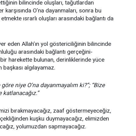
ettiğinin bilincinde oluşları, tağutlardan
ler karşısında O’na dayanmaları, sonra bu
 etmekte ısrarlı oluşları arasındaki bağlantı da
r eden Allah’ın yol göstericiliğinin bilincinde
luluğu arasındaki bağlantı gerçeğini-
i bir harekette bulunan, derinliklerinde yüce
ten başkası algılayamaz.
ne göre niye O’na dayanmayalım ki?”; “Bize
e katlanacağız.”
imizi bırakmayacağız, zaaf göstermeyeceğiz,
rçekliğinden kuşku duymayacağız, elimizden
acağız, yolumuzdan sapmayacağız.