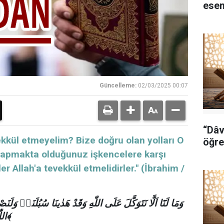
esen
Güncelleme:
02/03/2025 00:07
“Dâv
vekkül etmeyelim? Bize doğru olan yolları O
öğre
 yapmakta olduğunuz işkencelere karşı
 Allah'a tevekkül etmelidirler." (İbrahim /
وَمَا لَنَٓا اَلَّا نَتَوَكَّلَ عَلَى اللّٰهِ وَقَدْ هَدٰينَا سُبُلَنَاۜ وَلَ
اللّٰهِ فَلْيَتَوَكَّلِ الْمُتَوَكِّلُونَ۟ ﴿١٢﴾