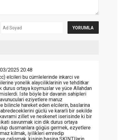
03/2025 20:48
c) elcileri bu cümlelerinde inkarci ve
erine yonelik alayciliklarinin ve tehditkar
dik durus ortaya koymuslar ve yüce Allahdan
mislerdi. Iste böyle bir davanin sahipleri
n savunuculari eziyetlere maruz
ve bilincle hareket eden elcilerin, baslarina
abredeceklerini güclü ve kararli bir sekilde
kavrami zillet ve neskenet iserisinde ki bir
ikati savunmak icin dik durus ortaya
i olup dusmanlara gögüs germek, ezyetlere
maz kilmak, iyilikleri emredip
e calismak, kisinin basina SKINTIlarin