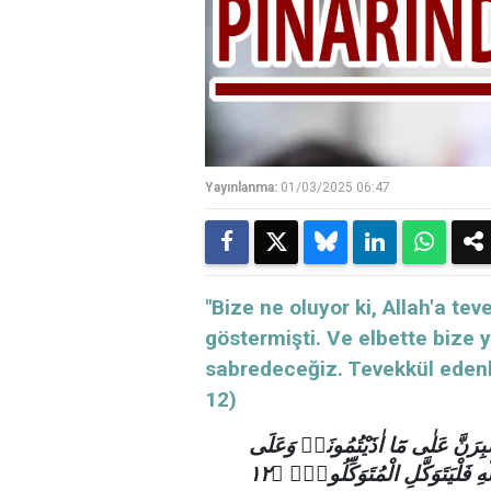
Yayınlanma:
01/03/2025 06:47
"Bize ne oluyor ki, Allah'a te
göstermişti. Ve elbette bize
sabredeceğiz. Tevekkül edenler
12)
نَصْبِرَنَّ عَلٰى مَٓا اٰذَيْتُمُونَاۜ وَعَلَى