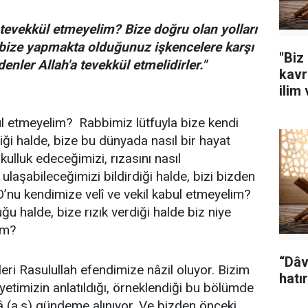
a tevekkül etmeyelim? Bize doğru olan yolları
 bize yapmakta olduğunuz işkencelere karşı
"Biz
nler Allah'a tevekkül etmelidirler."
kavr
ilim
kül etmeyelim? Rabbimiz lütfuyla bize kendi
iği halde, bize bu dünyada nasıl bir hayat
kulluk edeceğimizi, rızasını nasıl
ulaşabileceğimizi bildirdiği halde, bizi bizden
’nu kendimize velî ve vekil kabul etmeyelim?
uğu halde, bize rızık verdiği halde biz niye
ım?
“Dâv
eri Rasulullah efendimize nâzil oluyor. Bizim
hatır
yetimizin anlatıldığı, örneklendiği bu bölümde
 (a.s) gündeme alınıyor. Ve bizden önceki