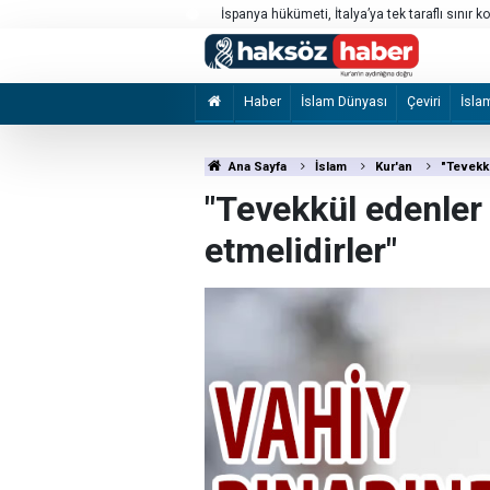
AB'den Rusya'nın askeri-sanayi kompleksinde
Haber
İslam Dünyası
Çeviri
İsla
Ana Sayfa
İslam
Kur'an
"Tevekkü
"Tevekkül edenler 
etmelidirler"