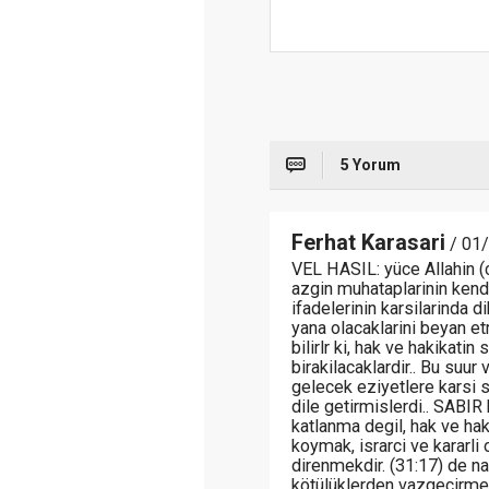
5 Yorum
Ferhat Karasari
/ 01/
VEL HASIL: yüce Allahin (c
azgin muhataplarinin kendil
ifadelerinin karsilarinda 
yana olacaklarini beyan et
bilirlr ki, hak ve hakikati
birakilacaklardir.. Bu suur 
gelecek eziyetlere karsi s
dile getirmislerdi.. SABIR 
katlanma degil, hak ve hak
koymak, israrci ve kararl
direnmekdir. (31:17) de na
kötülüklerden vazgecirmey