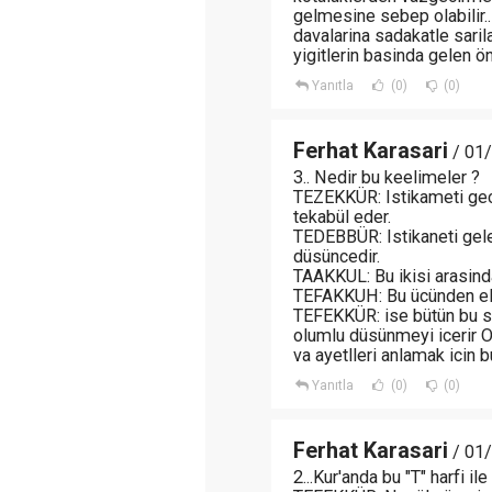
gelmesine sebep olabilir..
davalarina sadakatle sarila
yigitlerin basinda gelen
Yanıtla
(0)
(0)
Ferhat Karasari
/ 01/
3.. Nedir bu keelimeler ?
TEZEKKÜR: Istikameti ge
tekabül eder.
TEDEBBÜR: Istikaneti gel
düsüncedir.
TAAKKUL: Bu ikisi arasin
TEFAKKUH: Bu ücünden eld
TEFEKKÜR: ise bütün bu sü
olumlu düsünmeyi icerir O
va ayetlleri anlamak icin 
Yanıtla
(0)
(0)
Ferhat Karasari
/ 01/
2...Kur'anda bu "T" harfi i