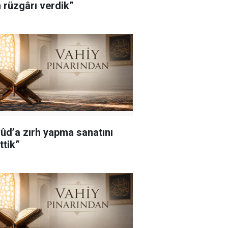
 rüzgârı verdik”
ûd’a zırh yapma sanatını
ttik”