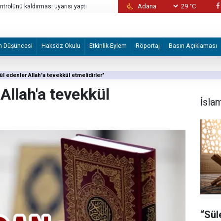
29 °C
n 5 kişiye yeni yaptırım
BAE: Bu hafta Hürmüz Boğazı'nda 3 gemimi
m Düşüncesi
Haksöz Okulu
Etkinlik-Eylem
Röportaj
Basın Açıklaması
l edenler Allah'a tevekkül etmelidirler"
Allah'a tevekkül
İsla
“Sül