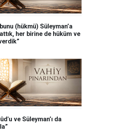
 bunu (hükmü) Süleyman’a
attık, her birine de hüküm ve
 verdik”
ûd'u ve Süleyman’ı da
la”