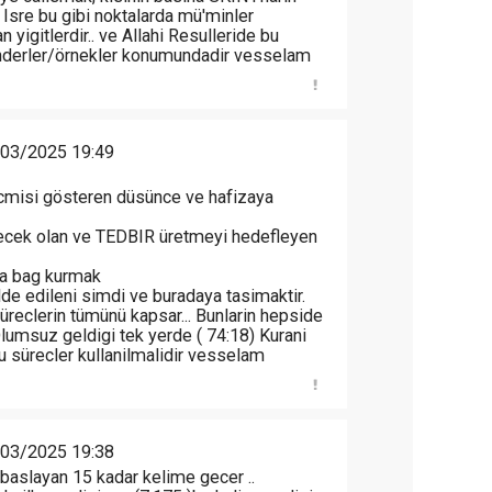
 Isre bu gibi noktalarda mü'minler
n yigitlerdir.. ve Allahi Resulleride bu
 önderler/örnekler konumundadir vesselam
03/2025 19:49
cmisi gösteren düsünce ve hafizaya
ecek olan ve TEDBIR üretmeyi hedefleyen
da bag kurmak
e edileni simdi ve buradaya tasimaktir.
reclerin tümünü kapsar... Bunlarin hepside
lumsuz geldigi tek yerde ( 74:18) Kurani
bu sürecler kullanilmalidir vesselam
03/2025 19:38
le baslayan 15 kadar kelime gecer ..