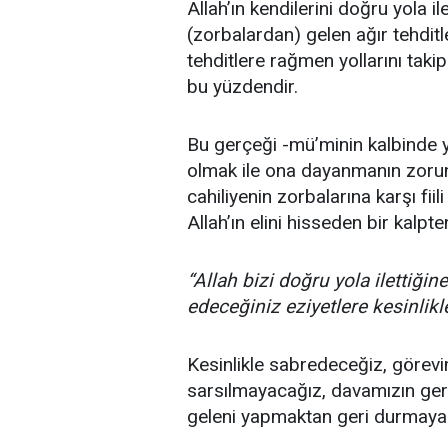
Allah’ın kendilerini doğru yola il
(zorbalardan) gelen ağır tehdit
tehditlere rağmen yollarını takip
bu yüzdendir.
Bu gerçeği -mü’minin kalbinde ye
olmak ile ona dayanmanın zorun
cahiliyenin zorbalarına karşı fiil
Allah’ın elini hisseden bir kalp
“Allah bizi doğru yola ilettiği
edeceğiniz eziyetlere kesinlikl
Kesinlikle sabredeceğiz, görev
sarsılmayacağız, davamızın ge
geleni yapmaktan geri durmay