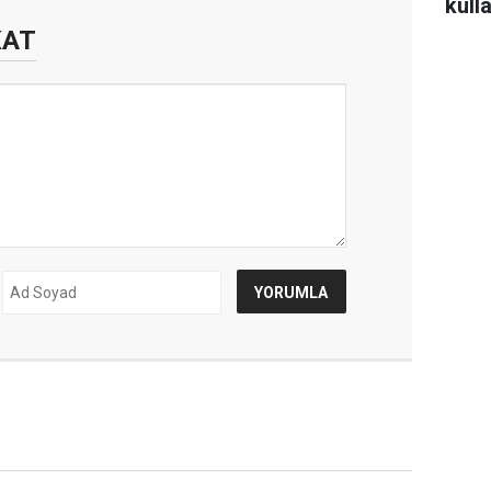
kulla
KAT