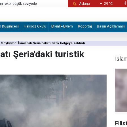
29 °C
rı rekor düşük seviyede
İzmir merkezli suç örgütü operasyonunda y
m Düşüncesi
Haksöz Okulu
Etkinlik-Eylem
Röportaj
Basın Açıklaması
Soykırımcı İsrail Batı Şeria'daki turistik bölgeye saldırdı
atı Şeria'daki turistik
İsla
Fili