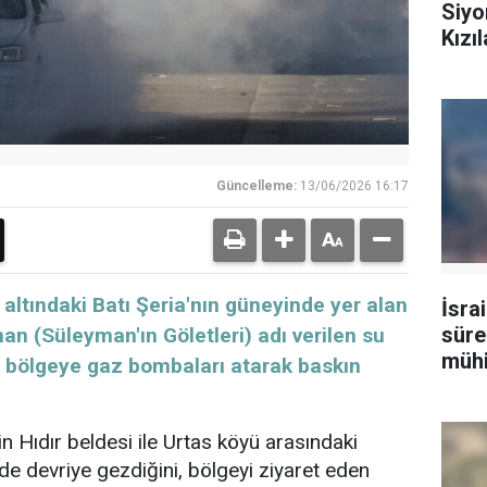
Siyo
Kızı
Güncelleme:
13/06/2026 16:17
l altındaki Batı Şeria'nın güneyinde yer alan
İsrai
süre
an (Süleyman'ın Göletleri) adı verilen su
müh
tik bölgeye gaz bombaları atarak baskın
yara
nin Hıdır beldesi ile Urtas köyü arasındaki
de devriye gezdiğini, bölgeyi ziyaret eden