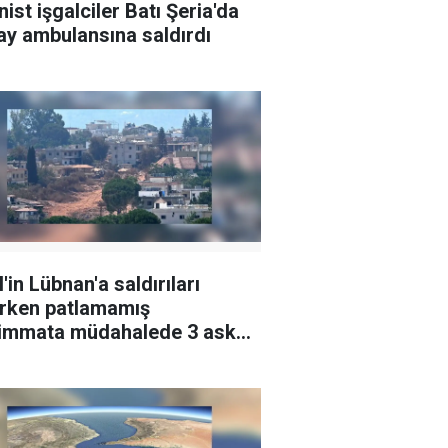
nist işgalciler Batı Şeria'da
lay ambulansına saldırdı
l'in Lübnan'a saldırıları
rken patlamamış
immata müdahalede 3 asker
landı