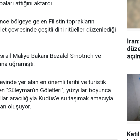
aları attığını aktardı.
nce bölgeye gelen Filistin topraklarını
let çevresinde çeşitli dini ritüeller düzenlediği
İran
düze
srail Maliye Bakanı Bezalel Smotrich ve
açıl
nına uğramıştı.
neyinde yer alan en önemli tarihi ve turistik
en "Süleyman'ın Göletleri", yüzyıllar boyunca
llar aracılığıyla Kudüs'e su taşımak amacıyla
an oluşuyor.
Kati