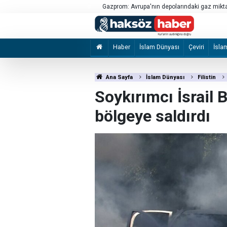
amamış mühimmata müdahalede 3 asker
Gazprom: Avrupa'nın depolarındaki gaz mikta
Haber
İslam Dünyası
Çeviri
İsla
Ana Sayfa
İslam Dünyası
Filistin
Soykırımcı İsrail B
bölgeye saldırdı