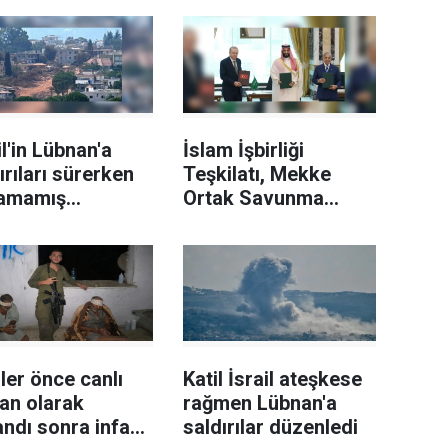
il'in Lübnan'a
İslam İşbirliği
ırıları sürerken
Teşkilatı, Mekke
lamamış
Ortak Savunma
immata
Anlaşması'nı
ahalede 3 asker
memnuniyetle
landı
karşıladı
ller önce canlı
Katil İsrail ateşkese
an olarak
rağmen Lübnan'a
andı sonra infaz
saldırılar düzenledi