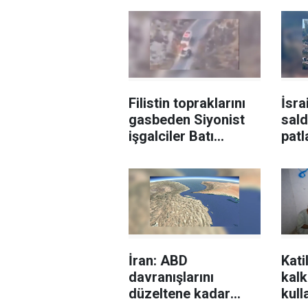
Filistin topraklarını
İsra
gasbeden Siyonist
sald
işgalciler Batı
pat
Şeria'da Kızılay
müh
ambulansına saldırdı
müd
yara
İran: ABD
Kati
davranışlarını
kalk
düzeltene kadar
kull