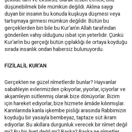
düşünebilmek bile mümkün değildi. Aklına saygı
duyan bir insanın bu konuda kuşkuya düşmesi veya
tartışmaya girmesi mümkün değildir. Bütün bu
gerçeklerden biri bile bu Kur’an’ın Allah tarafından
gönderilen vahiy olduğunu isbat için yeterlidir. Çünkü
Kur’an’ın bu gerçeği bütün çıplaklığı ile ortaya koyduğu
sırada insanlık ondan habersiz bulunuyordu.
FİZİLALİL KUR’AN
Gerçekten ne güzel nîmetlerdir bunlar? Hayvanlar
sabahleyin evlerimizden çıkıyorlar, yiyorlar, içiyorlar ve
akşamleyin sütlenmiş olarak bize dönüyorlar. Bizim
için hareket ediyorlar, bize hizmete âmâde kılınmışlar.
Karınlarında kanla işkembe pisliği arasında Rabbimizin
koyduğu bir yasayla bembeyaz, taptaze süt ikram
ediyorlar. Bu akıllara durgunluk verecek bir nîmet değil
mi? Bu bir âyet değil mi? Başka? Başka ne nîmetler