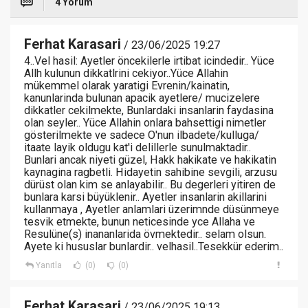
4 Yorum
Ferhat Karasari
/ 23/06/2025 19:27
4..Vel hasil: Ayetler öncekilerle irtibat icindedir.. Yüce
Allh kulunun dikkatlrini cekiyor..Yüce Allahin
mükemmel olarak yaratigi Evrenin/kainatin,
kanunlarinda bulunan apacik ayetlere/ mucizelere
dikkatler cekilmekte, Bunlardaki insanlarin faydasina
olan seyler.. Yüce Allahin onlara bahsettigi nimetler
gösterilmekte ve sadece O'nun ilbadete/kulluga/
itaate layik oldugu kat'i delillerle sunulmaktadir..
Bunlari ancak niyeti güzel, Hakk hakikate ve hakikatin
kaynagina ragbetli. Hidayetin sahibine sevgili, arzusu
dürüst olan kim se anlayabilir.. Bu degerleri yitiren de
bunlara karsi büyüklenir.. Ayetler insanlarin akillarini
kullanmaya , Ayetler anlamlari üzerimnde düsünmeye
tesvik etmekte, bunun neticesinde yce Allaha ve
Resulüne(s) inananlarida övmektedir.. selam olsun.
Ayete ki hususlar bunlardir.. velhasil..Tesekkür ederim..
Yanıtla
(0)
(0)
Ferhat Karasari
/ 23/06/2025 19:13