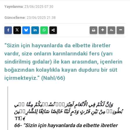
Yayınlanma:
23/06/2025 07:30
Güncelleme:
23/06/2025 21:38
“Sizin için hayvanlarda da elbette ibretler
vardır, size onların karınlarındaki fers (yarı
sindirilmiş gıdalar) ile kan arasından, içenlerin
boğazından kolaylıkla kayan dupduru bir süt
içirmekteyiz.” (Nahl/66)
وَاِنَّ لَكُمْ فِي الْاَنْعَامِ لَعِبْرَةًۜ نُسْق۪يكُمْ مِمَّا ف۪ي
بُطُونِه۪ مِنْ بَيْنِ فَرْثٍ وَدَمٍ لَبَنًا خَالِصًا سَٓائِغًا لِلشَّارِب۪ينَ
﴿٦٦﴾
66- “Sizin için hayvanlarda da elbette ibretler