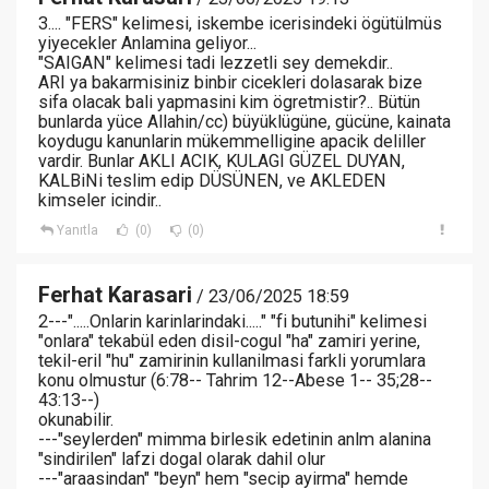
3.... "FERS" kelimesi, iskembe icerisindeki ögütülmüs
yiyecekler Anlamina geliyor...
"SAIGAN" kelimesi tadi lezzetli sey demekdir..
ARI ya bakarmisiniz binbir cicekleri dolasarak bize
sifa olacak bali yapmasini kim ögretmistir?.. Bütün
bunlarda yüce Allahin/cc) büyüklügüne, gücüne, kainata
koydugu kanunlarin mükemmelligine apacik deliller
vardir. Bunlar AKLI ACIK, KULAGI GÜZEL DUYAN,
KALBiNi teslim edip DÜSÜNEN, ve AKLEDEN
kimseler icindir..
Yanıtla
(0)
(0)
Ferhat Karasari
/ 23/06/2025 18:59
2---".....Onlarin karinlarindaki....." "fi butunihi" kelimesi
"onlara" tekabül eden disil-cogul "ha" zamiri yerine,
tekil-eril "hu" zamirinin kullanilmasi farkli yorumlara
konu olmustur (6:78-- Tahrim 12--Abese 1-- 35;28--
43:13--)
okunabilir.
---"seylerden" mimma birlesik edetinin anlm alanina
"sindirilen" lafzi dogal olarak dahil olur
---"araasindan" "beyn" hem "secip ayirma" hemde