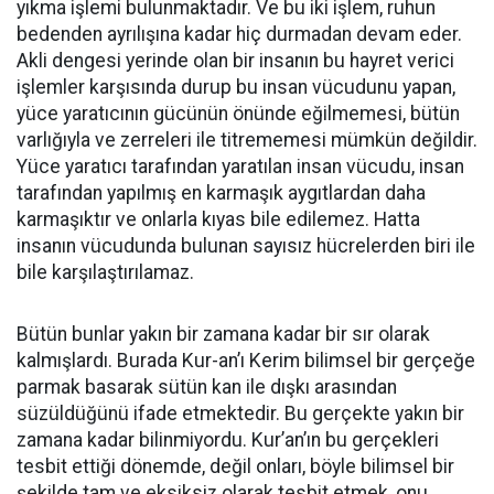
yıkma işlemi bulunmaktadır. Ve bu iki işlem, ruhun
bedenden ayrılışına kadar hiç durmadan devam eder.
Akli dengesi yerinde olan bir insanın bu hayret verici
işlemler karşısında durup bu insan vücudunu yapan,
yüce yaratıcının gücünün önünde eğilmemesi, bütün
varlığıyla ve zerreleri ile titrememesi mümkün değildir.
Yüce yaratıcı tarafından yaratılan insan vücudu, insan
tarafından yapılmış en karmaşık aygıtlardan daha
karmaşıktır ve onlarla kıyas bile edilemez. Hatta
insanın vücudunda bulunan sayısız hücrelerden biri ile
bile karşılaştırılamaz.
Bütün bunlar yakın bir zamana kadar bir sır olarak
kalmışlardı. Burada Kur-an’ı Kerim bilimsel bir gerçeğe
parmak basarak sütün kan ile dışkı arasından
süzüldüğünü ifade etmektedir. Bu gerçekte yakın bir
zamana kadar bilinmiyordu. Kur’an’ın bu gerçekleri
tesbit ettiği dönemde, değil onları, böyle bilimsel bir
şekilde tam ve eksiksiz olarak tesbit etmek, onu