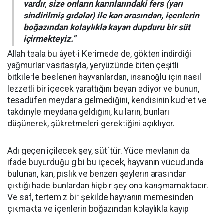
vardır, size onların karınlarındaki fers (yarı
sindirilmiş gıdalar) ile kan arasından, içenlerin
boğazından kolaylıkla kayan dupduru bir süt
içirmekteyiz.”
Allah teala bu âyet-i Kerimede de, gökten indirdiği
yağmurlar vasıtasıyla, yeryüzünde biten çeşitli
bitkilerle beslenen hayvanlardan, insanoğlu için nasıl
lezzetli bir içecek yarattığını beyan ediyor ve bunun,
tesadüfen meydana gelmediğini, kendisinin kudret ve
takdiriyle meydana geldiğini, kulların, bunları
düşünerek, şükretmeleri gerektiğini açıklıyor.
Adı geçen içilecek şey, süt´tür. Yüce mevlanın da
ifade buyurduğu gibi bu içecek, hayvanın vücudunda
bulunan, kan, pislik ve benzeri şeylerin arasından
çıktığı hade bunlardan hiçbir şey ona karışmamaktadır.
Ve saf, tertemiz bir şekilde hayvanın memesinden
çıkmakta ve içenlerin boğazından kolaylıkla kayıp