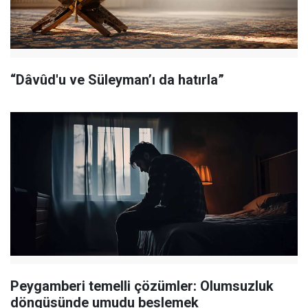
“Dâvûd'u ve Süleyman’ı da hatırla”
Peygamberi temelli çözümler: Olumsuzluk
döngüsünde umudu beslemek