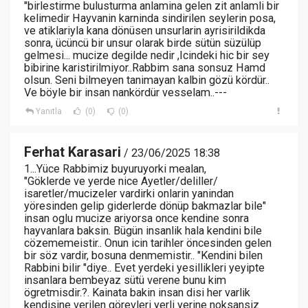
"birlestirme bulusturma anlamina gelen zit anlamli bir
kelimedir Hayvanin karninda sindirilen seylerin posa,
ve atiklariyla kana dönüsen unsurlarin ayrisirildikda
sonra, ücüncü bir unsur olarak birde sütün süzülüp
gelmesi... mucize degilde nedir ,Icindeki hic bir sey
bibirine karistirilmiyor..Rabbim sana sonsuz Hamd
olsun. Seni bilmeyen tanimayan kalbin gözü kördür..
Ve böyle bir insan nankördür vesselam..---
Yanıtla
(0)
(0)
Ferhat Karasari
/ 23/06/2025 18:38
1...Yüce Rabbimiz buyuruyorki mealan,
"Göklerde ve yerde nice Ayetler/deliller/
isaretler/mucizeler vardirki onlarin yanindan
yöresinden gelip giderlerde dönüp bakmazlar bile"
insan oglu mucize ariyorsa once kendine sonra
hayvanlara baksin. Bügün insanlik hala kendini bile
cözememeistir.. Onun icin tarihler öncesinden gelen
bir söz vardir, bosuna denmemistir.. "Kendini bilen
Rabbini bilir "diye.. Evet yerdeki yesillikleri yeyipte
insanlara bembeyaz sütü verene bunu kim
ögretmisdir.?. Kainata bakin insan disi her varlik
kendisine verilen görevleri yerli yerine noksansiz