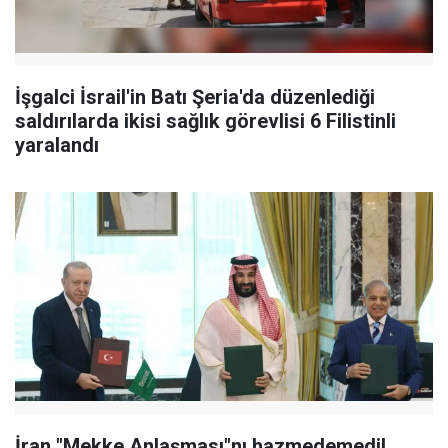
İşgalci İsrail'in Batı Şeria'da düzenlediği
saldırılarda ikisi sağlık görevlisi 6 Filistinli
yaralandı
İran "Mekke Anlaşması"nı hazmedemedi!