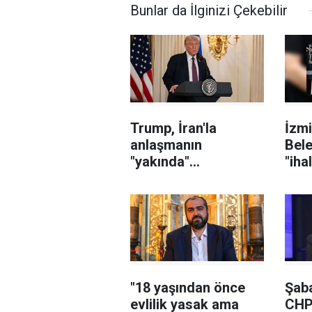
Bunlar da İlginizi Çekebilir
Trump, İran'la
İzmi
anlaşmanın
Bele
"yakında"
"iha
sağlanabileceğini
karı
söyledi
sor
şüph
"18 yaşından önce
Şaba
evlilik yasak ama
CHP