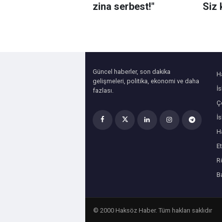
zina serbest!"
Siz 
yedi
Güncel haberler, son dakika
H
gelişmeleri, politika, ekonomi ve daha
İ
fazlası.
Çe
İ
H
Et
R
B
© 2000 Haksöz Haber. Tüm hakları saklıdır