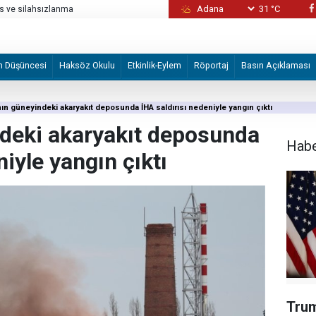
31 °C
as ve silahsızlanma
“Süleyman'ın emrine de şiddetle esen rüzgâ
m Düşüncesi
Haksöz Okulu
Etkinlik-Eylem
Röportaj
Basın Açıklaması
ın güneyindeki akaryakıt deposunda İHA saldırısı nedeniyle yangın çıktı
deki akaryakıt deposunda
Hab
niyle yangın çıktı
Trum