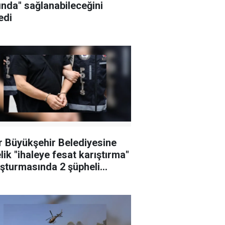
ında" sağlanabileceğini
edi
r Büyükşehir Belediyesine
lik "ihaleye fesat karıştırma"
şturmasında 2 şüpheli
klandı