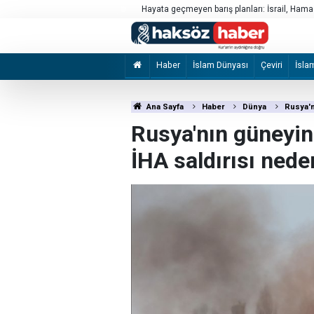
Hayata geçmeyen barış planları: İsrail, Ham
Haber
İslam Dünyası
Çeviri
İsla
Ana Sayfa
Haber
Dünya
Rusya'n
Rusya'nın güneyin
İHA saldırısı nede