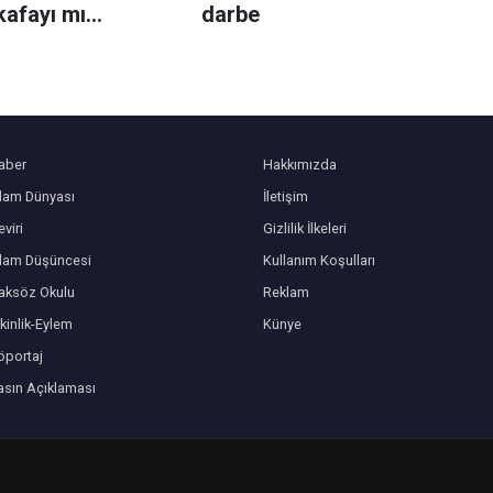
kafayı mı
darbe
niz?
aber
Hakkımızda
slam Dünyası
İletişim
viri
Gizlilik İlkeleri
slam Düşüncesi
Kullanım Koşulları
aksöz Okulu
Reklam
kinlik-Eylem
Künye
öportaj
asın Açıklaması