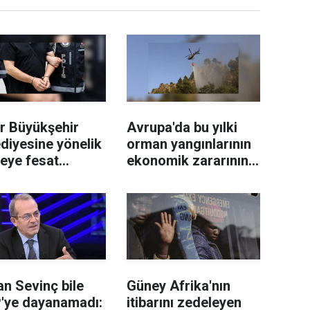
r Büyükşehir
Avrupa'da bu yılki
diyesine yönelik
orman yangınlarının
leye fesat
ekonomik zararının
ştırma"
19 milyar avroyu
uşturmasında 2
geçtiği tahmin
eli tutuklandı
ediliyor
n Sevinç bile
Güney Afrika'nın
'ye dayanamadı:
itibarını zedeleyen