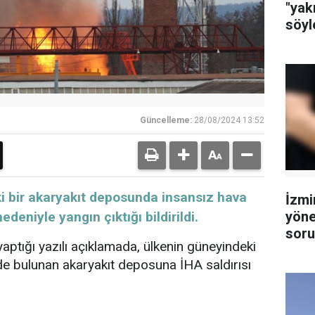
"yak
söyl
Güncelleme:
28/08/2024 13:52
i bir akaryakıt deposunda insansız hava
İzmi
yöne
edeniyle yangın çıktığı bildirildi.
soru
yaptığı yazılı açıklamada, ülkenin güneyindeki
tutu
e bulunan akaryakıt deposuna İHA saldırısı