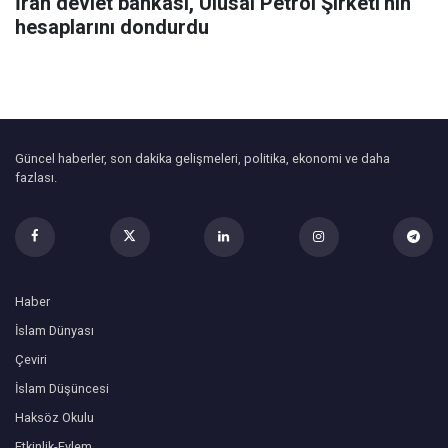
İran devlet bankası, Ulusal Petrol Şirketi'nin
hesaplarını dondurdu
Güncel haberler, son dakika gelişmeleri, politika, ekonomi ve daha
fazlası.
Haber
İslam Dünyası
Çeviri
İslam Düşüncesi
Haksöz Okulu
Etkinlik-Eylem