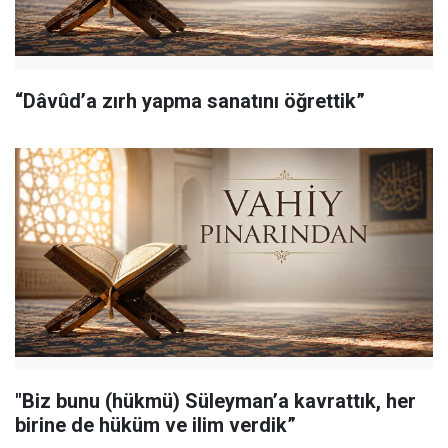
“Dâvûd’a zırh yapma sanatını öğrettik”
"Biz bunu (hükmü) Süleyman’a kavrattık, her
birine de hüküm ve ilim verdik”