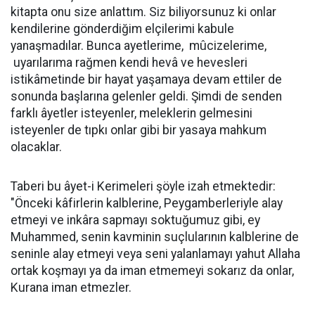
kitapta onu size anlattım. Siz biliyorsunuz ki onlar
kendilerine gönderdiğim elçilerimi kabule
yanaşmadılar. Bunca ayetlerime, mûcizelerime,
uyarılarıma rağmen kendi hevâ ve hevesleri
istikâmetinde bir hayat yaşamaya devam ettiler de
sonunda başlarına gelenler geldi. Şimdi de senden
farklı âyetler isteyenler, meleklerin gelmesini
isteyenler de tıpkı onlar gibi bir yasaya mahkum
olacaklar.
Taberi bu âyet-i Kerimeleri şöyle izah etmektedir:
"Önceki kâfirlerin kalblerine, Peygamberleriyle alay
etmeyi ve inkâra sapmayı soktuğumuz gibi, ey
Muhammed, senin kavminin suçlularının kalblerine de
seninle alay etmeyi veya seni yalanlamayı yahut Allaha
ortak koşmayı ya da iman etmemeyi sokarız da onlar,
Kurana iman etmezler.