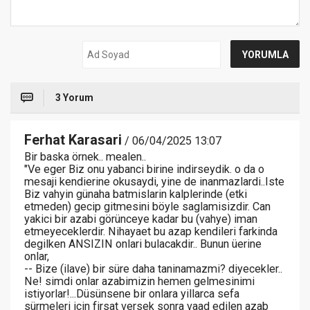
3 Yorum
Ferhat Karasari
/ 06/04/2025 13:07
Bir baska örnek.. mealen..
"Ve eger Biz onu yabanci birine indirseydik. o da o
mesaji kendierine okusaydi, yine de inanmazlardi..Iste
Biz vahyin günaha batmislarin kalplerinde (etki
etmeden) gecip gitmesini böyle saglamisizdir. Can
yakici bir azabi görünceye kadar bu (vahye) iman
etmeyeceklerdir. Nihayaet bu azap kendileri farkinda
degilken ANSIZIN onlari bulacakdir.. Bunun üerine
onlar,
-- Bize (ilave) bir süre daha taninamazmi? diyecekler..
Ne! simdi onlar azabimizin hemen gelmesinimi
istiyorlar!...Düsünsene bir onlara yillarca sefa
sürmeleri icin firsat versek sonra vaad edilen azab