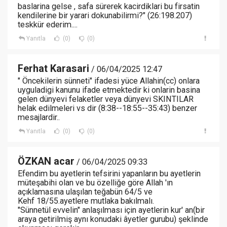
baslarina gelse , safa sürerek kacirdiklari bu firsatin
kendilerine bir yarari dokunabilirmi?" (26:198.207)
teskkür ederim....
Yanıtla
(0)
(0)
Ferhat Karasari
/ 06/04/2025 12:47
" Öncekilerin sünneti" ifadesi yüce Allahin(cc) onlara
uyguladigi kanunu ifade etmektedir ki onlarin basina
gelen dünyevi felaketler veya dünyevi SKINTILAR
helak edilmeleri vs dir (8:38--18:55--35:43) benzer
mesajlardir..
Yanıtla
(0)
(0)
ÖZKAN acar
/ 06/04/2025 09:33
Efendim bu ayetlerin tefsirini yapanların bu ayetlerin
müteşabihi olan ve bu özelliğe göre Allah 'ın
açıklamasına ulaşılan teğabün 64/5 ve
Kehf 18/55.ayetlere mutlaka bakılmalı.
"Sünnetül evvelin" anlaşılması için ayetlerin kur' an(bir
araya getirilmiş aynı konudaki âyetler gurubu) şeklinde