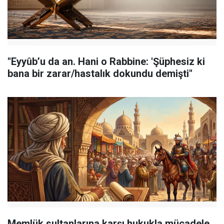
"Eyyûb’u da an. Hani o Rabbine: 'Şüphesiz ki
bana bir zarar/hastalık dokundu demişti"
Memlük sultanlarına karşı hukukla mücadele