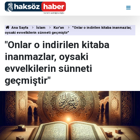
Ana Sayfa
İslam
Kur'an
"Onlar o indirilen kitaba inanmazlar,
oysaki evvelkilerin sünneti geçmiştir"
"Onlar o indirilen kitaba
inanmazlar, oysaki
evvelkilerin sünneti
geçmiştir"