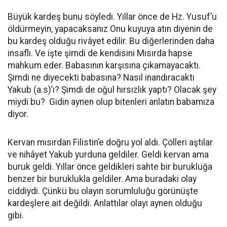
Büyük kardeş bunu söyledi. Yıllar önce de Hz. Yusuf’u
öldürmeyin, yapacaksanız Onu kuyuya atın diyenin de
bu kardeş olduğu rivâyet edilir. Bu diğerlerinden daha
insaflı. Ve işte şimdi de kendisini Mısırda hapse
mahkum eder. Babasının karşısına çıkamayacaktı.
Şimdi ne diyecekti babasına? Nasıl inandıracaktı
Yakub (a.s)’ı? Şimdi de oğul hırsızlık yaptı? Olacak şey
miydi bu? Gidin aynen olup bitenleri anlatın babamıza
diyor.
Kervan mısırdan Filistin’e doğru yol aldı. Çölleri aştılar
ve nihâyet Yakub yurduna geldiler. Geldi kervan ama
buruk geldi. Yıllar önce geldikleri sahte bir burukluğa
benzer bir buruklukla geldiler. Ama buradaki olay
ciddiydi. Çünkü bu olayın sorumluluğu görünüşte
kardeşlere ait değildi. Anlattılar olayı aynen olduğu
gibi.