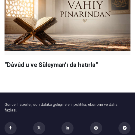
“Dâvûd'u ve Süleyman’ı da hatırla”
Güncel haberler, son dakika gelişmeleri, politika, ekonomi ve daha
fazlası.