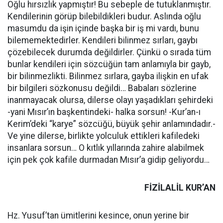
Oğlu hırsızlık yapmıştır! Bu sebeple de tutuklanmıştır.
Kendilerinin görüp bilebildikleri budur. Aslında oğlu
masumdu da işin içinde başka bir iş mi vardı, bunu
bilememektedirler. Kendileri bilinmez sırları, gaybı
çözebilecek durumda değildirler. Çünkü o sırada tüm
bunlar kendileri için sözcüğün tam anlamıyla bir gayb,
bir bilinmezlikti. Bilinmez sırlara, gayba ilişkin en ufak
bir bilgileri sözkonusu değildi… Babaları sözlerine
inanmayacak olursa, dilerse olayı yaşadıkları şehirdeki
-yani Mısır’ın başkentindeki- halka sorsun! -Kur’an-ı
Kerim’deki “karye” sözcüğü, büyük şehir anlamındadır.-
Ve yine dilerse, birlikte yolculuk ettikleri kafiledeki
insanlara sorsun… O kıtlık yıllarında zahire alabilmek
için pek çok kafile durmadan Mısır’a gidip geliyordu…
FİZİLALİL KUR’AN
Hz. Yusuf’tan ümitlerini kesince, onun yerine bir