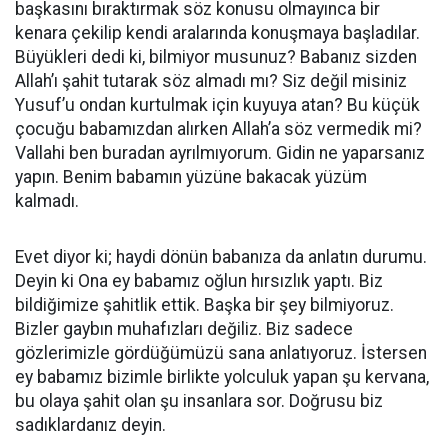
başkasını bıraktırmak söz konusu olmayınca bir
kenara çekilip kendi aralarında konuşmaya başladılar.
Büyükleri dedi ki, bilmiyor musunuz? Babanız sizden
Allah’ı şahit tutarak söz almadı mı? Siz değil misiniz
Yusuf’u ondan kurtulmak için kuyuya atan? Bu küçük
çocuğu babamızdan alırken Allah’a söz vermedik mi?
Vallahi ben buradan ayrılmıyorum. Gidin ne yaparsanız
yapın. Benim babamın yüzüne bakacak yüzüm
kalmadı.
Evet diyor ki; haydi dönün babanıza da anlatın durumu.
Deyin ki Ona ey babamız oğlun hırsızlık yaptı. Biz
bildiğimize şahitlik ettik. Başka bir şey bilmiyoruz.
Bizler gaybın muhafızları değiliz. Biz sadece
gözlerimizle gördüğümüzü sana anlatıyoruz. İstersen
ey babamız bizimle birlikte yolculuk yapan şu kervana,
bu olaya şahit olan şu insanlara sor. Doğrusu biz
sadıklardanız deyin.