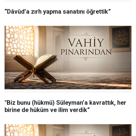
“Dâvûd’a zırh yapma sanatını öğrettik”
"Biz bunu (hükmü) Süleyman’a kavrattık, her
birine de hüküm ve ilim verdik”