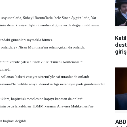
soyunanlarla, Süheyl Batum’larla, hele Sinan Aygün’lerle, Yar-
sinin demokrasiye ilişkin inandırıcılığına ya da değişim iddiasına
Katil
undaki günahları saymakla bitmez.
destekleye
onlardı. 27 Nisan Muhtırası’na selam çakan da onlardı.
giriş
ir üniversite çatısı altındaki ilk ‘Ermeni Konferansı’nı
onlardı.
allanan ‘askeri vesayet sistemi’yle saf tutanlar da onlardı.
rnasyonal’le birlikte sosyal demokratlığı neredeyse parti gündeminden
rlıklara, başörtüsü meselesine kapıyı kapatan da onlardı.
ilinin oyuyla kaldıran TBMM kararını Anayasa Mahkemesi’ne
ABD 
n başkası değildi.