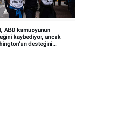
il, ABD kamuoyunun
eğini kaybediyor, ancak
ington’un desteğini
etmiyor