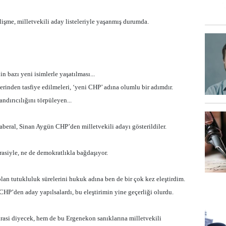
şme, milletvekili aday listeleriyle yaşanmış durumda.
in bazı yeni isimlerle yaşatılması...
lerinden tasfiye edilmeleri, ‘yeni CHP’ adına olumlu bir adımdır.
ndırıcılığını törpüleyen...
eral, Sinan Aygün CHP’den milletvekili adayı gösterildiler.
rasiyle, ne de demokratlıkla bağdaşıyor.
an tutukluluk sürelerini hukuk adına ben de bir çok kez eleştirdim.
HP’den aday yapılsalardı, bu eleştirimin yine geçerliği olurdu.
si diyecek, hem de bu Ergenekon sanıklarına milletvekili