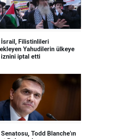
 İsrail, Filistinlileri
n Yahudilerin ülkeye
 iznini iptal etti
Senatosu, Todd Blanche'ın