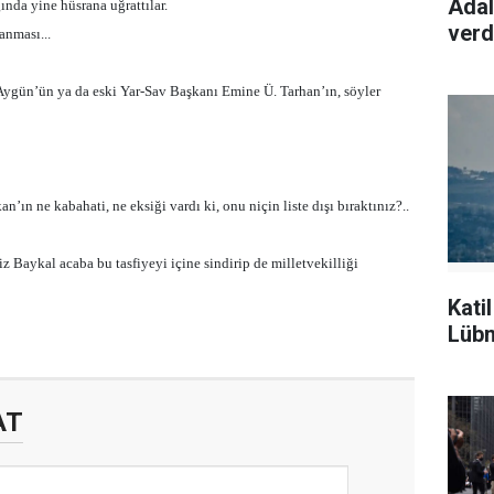
Adal
nda yine hüsrana uğrattılar.
verd
anması...
r Aygün’ün ya da eski Yar-Sav Başkanı Emine Ü. Tarhan’ın, söyler
ın ne kabahati, ne eksiği vardı ki, onu niçin liste dışı bıraktınız?..
 Baykal acaba bu tasfiyeyi içine sindirip de milletvekilliği
Kati
Lübn
AT