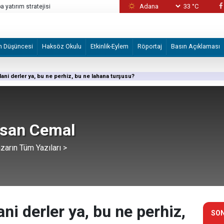
33 °C
 yatırım stratejisi
Katiller önce canlı kalkan olarak kullandı son
m Düşüncesi
Haksöz Okulu
Etkinlik-Eylem
Röportaj
Basın Açıklaması
Hani derler ya, bu ne perhiz, bu ne lahana turşusu?
san Cemal
zarın Tüm Yazıları >
ani derler ya, bu ne perhiz,
SON