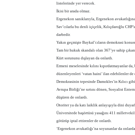
listelerinde yer verecek.
İkisi bir arada olmaz.
Ergenekon sanıklarıyla, Ergenekon avukatlığına 
Sav’cılarla bu denli içiçelik, Kılıçdaroğlu CHP’
darbedir.
Yakın geçmişte Baykal’cıların demokrasi konus
Tam bir hukuk skandalı olan 367’ye sahip çıkan 
Kürt sorununu dışlayan da onlardı.
Ermeni meselesinde kılını kıpırdatmayanlar da, b
düzenleyenleri ‘vatan haini’ ilan edebilenler de 
Demokrasinin tepesinde Damokles’in Kılıcı gibi s
Avrupa Birliği’ne sırtını dönen, Sosyalist Ente
düşüren de onlardı.
Otoriter ya da katı laiklik anlayışıyla dini duya
Üniversitede başörtüsü yasağını 411 milletvek
götürüp iptal ettirenler de onlardı.
‘Ergenekon avukatlığı’na soyunanlar da onlarda