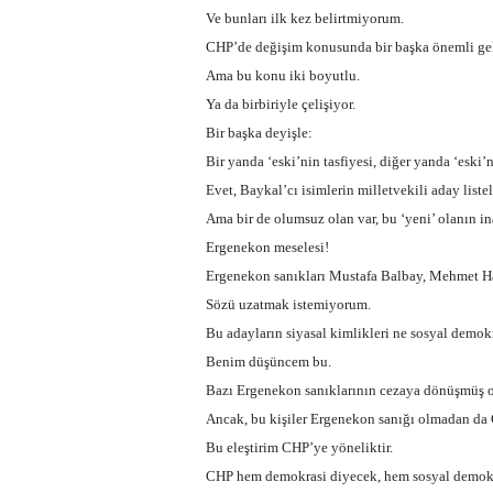
Ve bunları ilk kez belirtmiyorum.
CHP’de değişim konusunda bir başka önemli geli
Ama bu konu iki boyutlu.
Ya da birbiriyle çelişiyor.
Bir başka deyişle:
Bir yanda ‘eski’nin tasfiyesi, diğer yanda ‘eski’n
Evet, Baykal’cı isimlerin milletvekili aday liste
Ama bir de olumsuz olan var, bu ‘yeni’ olanın ina
Ergenekon meselesi!
Ergenekon sanıkları Mustafa Balbay, Mehmet Hab
Sözü uzatmak istemiyorum.
Bu adayların siyasal kimlikleri ne sosyal demok
Benim düşüncem bu.
Bazı Ergenekon sanıklarının cezaya dönüşmüş ol
Ancak, bu kişiler Ergenekon sanığı olmadan da C
Bu eleştirim CHP’ye yöneliktir.
CHP hem demokrasi diyecek, hem sosyal demokra