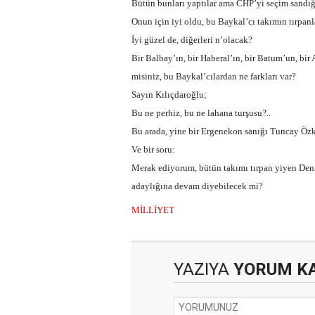
Bütün bunları yaptılar ama CHP’yi seçim sandığı
Onun için iyi oldu, bu Baykal’cı takımın tırpanl
İyi güzel de, diğerleri n’olacak?
Bir Balbay’ın, bir Haberal’ın, bir Batum’un, bi
misiniz, bu Baykal’cılardan ne farkları var?
Sayın Kılıçdaroğlu;
Bu ne perhiz, bu ne lahana turşusu?..
Bu arada, yine bir Ergenekon sanığı Tuncay Özkan’
Ve bir soru:
Merak ediyorum, bütün takımı tırpan yiyen Deniz
adaylığına devam diyebilecek mi?
MİLLİYET
YAZIYA
YORUM K