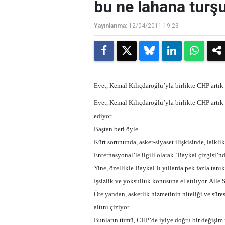
bu ne lahana turş
Yayınlanma:
12/04/2011 19:23
Evet, Kemal Kılıçdaroğlu’yla birlikte CHP artık
Evet, Kemal Kılıçdaroğlu’yla birlikte CHP artık
ediyor.
Baştan beri öyle.
Kürt sorununda, asker-siyaset ilişkisinde, laikl
Enternasyonal’le ilgili olarak ‘Baykal çizgisi’n
Yine, özellikle Baykal’lı yıllarda pek fazla ta
İşsizlik ve yoksulluk konusuna el atılıyor. Aile S
Öte yandan, askerlik hizmetinin niteliği ve süre
altını çiziyor.
Bunların tümü, CHP’de iyiye doğru bir değişim ni