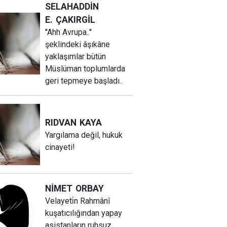
SELAHADDİN
E.
ÇAKIRGİL
''Ahh Avrupa..''
şeklindeki âşıkâne
yaklaşımlar bütün
Müslüman toplumlarda
geri tepmeye başladı..
RIDVAN
KAYA
Yargılama değil, hukuk
cinayeti!
NİMET
ORBAY
Velayeti̇n Rahmânî
kuşatıcılığından yapay
asistanların ruhsuz