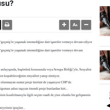
usu?
 ‘geçmiş’te yaşamak istemediğine dair işaretler vermeye devam ediyor
 ‘geçmiş’te yaşamak istemediğine dair işaretler vermeye devam
ik anlayışında, başörtüsü konusunda veya Avrupa Birliği’yle, Sosyalist
den kopabileceğinin sinyalleri yanıp sönüyor.
nık olunmayan somut proje üretimi de yaşanıyor CHP’de.
igortası adını taşıyan önemli proje bunlardan biri...
sinin kısaltılmasıyla ilgili seçim vaadi de yine olumlu bir gelişmenin
yetinin ipuçları...