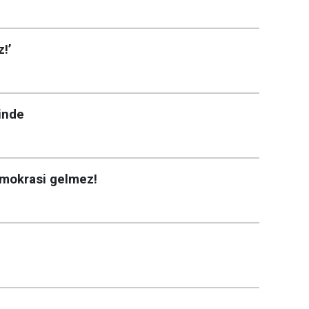
z!’
inde
mokrasi gelmez!