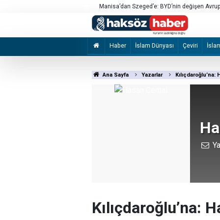
an aşırı güven
Manisa’dan Szeged’e: BYD’nin değişen Avrupa
Haber
İslam Dünyası
Çeviri
İsla
Ana Sayfa
Yazarlar
Kılıçdaroğlu’na: 
Ha
Ya
Kılıçdaroğlu’na: H