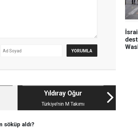
İsra
dest
Wash
kayb
Yıldıray Oğur
Türkiye’nin M Takımı
m söküp aldı?