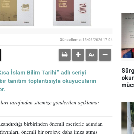
Güncelleme:
13/06/2026 17:04
Sürg
sa İslam Bilim Tarihi” adlı seriyi
okum
ir tanıtım toplantısıyla okuyucuların
müca
r.
ları tarafından sitemize gönderilen açıklama:
andırdığı birbirinden önemli eserlerle adından
Yayınları, önemli bir projeye daha imza atmış