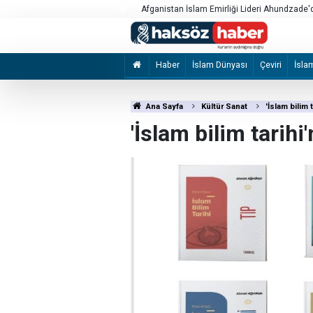
e görüştürmüyor
Afganistan İslam Emirliği Lideri Ahundzade'd
Haber
İslam Dünyası
Çeviri
İsla
Ana Sayfa
Kültür Sanat
'İslam bilim 
'İslam bilim tarihi