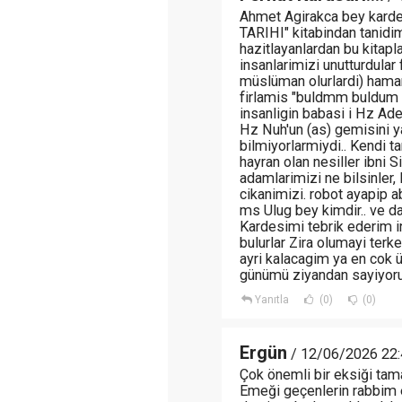
Ahmet Agirakca bey kard
TARIHI" kitabindan tanidi
hazitlayanlardan bu kitapla
insanlarimizi unutturdular fi
müslüman olurlardi) ham
firlamis "buldmm buldum 
insanligin babasi i Hz Ade
Hz Nuh'un (as) gemisini 
bilmiyorlarmiydi.. Kendi ta
hayran olan nesiller ibni S
adamlarimizi ne bilsinler,
cikanimizi. robot ayapip a
ms Ulug bey kimdir.. ve da
Kardesimi tebrik ederim in
bulurlar Zira olumayi terk
ayri kalacagim ya en cok
günümü ziyandan sayiyor
Yanıtla
(0)
(0)
Ergün
/ 12/06/2026 22:
Çok önemli bir eksiği tama
Emeği geçenlerin rabbim ec