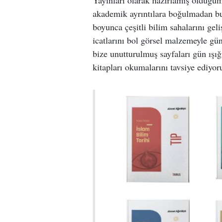
Yayınları olarak hazırlamış olduğu
akademik ayrıntılara boğulmadan bu 
boyunca çeşitli bilim sahalarını gel
icatlarını bol görsel malzemeyle gün
bize unutturulmuş sayfaları gün ışı
kitapları okumalarını tavsiye ediyo