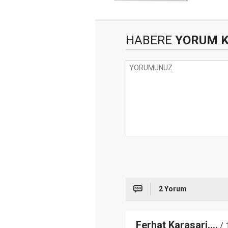
HABERE
YORUM 
2 Yorum
Ferhat Karasari....
/ 