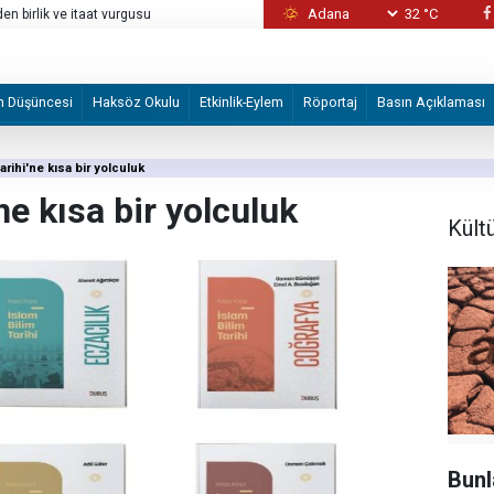
32 °C
en birlik ve itaat vurgusu
İsrailli 'Honinu Örgütü' Filistinlilere şiddet
ediyor ve koruyor
m Düşüncesi
Haksöz Okulu
Etkinlik-Eylem
Röportaj
Basın Açıklaması
tarihi'ne kısa bir yolculuk
'ne kısa bir yolculuk
Kült
Bunl