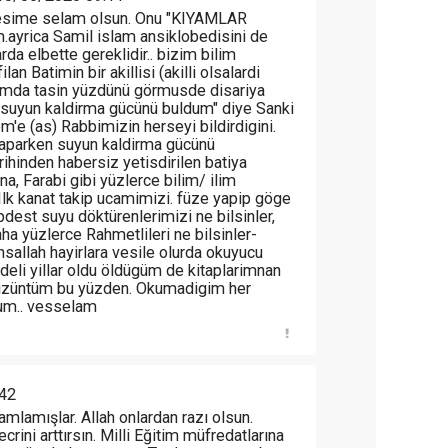
esime selam olsun. Onu "KIYAMLAR
m.ayrica Samil islam ansiklobedisini de
rda elbette gereklidir.. bizim bilim
lan Batimin bir akillisi (akilli olsalardi
amda tasin yüzdünü görmusde disariya
suyun kaldirma gücünü buldum" diye Sanki
m'e (as) Rabbimizin herseyi bildirdigini.
yaparken suyun kaldirma gücünü
rihinden habersiz yetisdirilen batiya
ina, Farabi gibi yüzlerce bilim/ ilim
 Ilk kanat takip ucamimizi. füze yapip göge
bdest suyu döktürenlerimizi ne bilsinler,
ha yüzlerce Rahmetlileri ne bilsinler-
sallah hayirlara vesile olurda okuyucu
edeli yillar oldu öldügüm de kitaplarimnan
 üzüntüm bu yüzden. Okumadigim her
um.. vesselam
42
mlamışlar. Allah onlardan razı olsun.
rini arttırsın. Milli Eğitim müfredatlarına