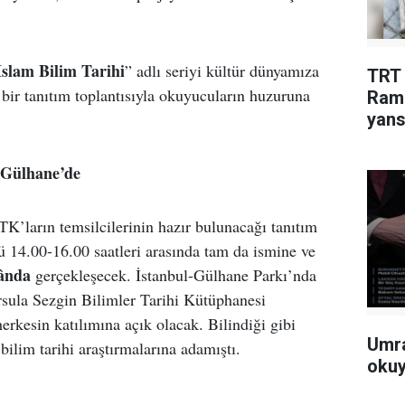
İslam Bilim Tarihi
” adlı seriyi kültür dünyamıza
TRT 
 bir tanıtım toplantısıyla okuyucuların huzuruna
Rama
yans
 Gülhane’de
TK’ların temsilcilerinin hazır bulunacağı tanıtım
ü 14.00-16.00 saatleri arasında tam da ismine ve
ânda
gerçekleşecek. İstanbul-Gülhane Parkı’nda
rsula Sezgin Bilimler Tarihi Kütüphanesi
erkesin katılımına açık olacak. Bilindiği gibi
Umra
lim tarihi araştırmalarına adamıştı.
okuy