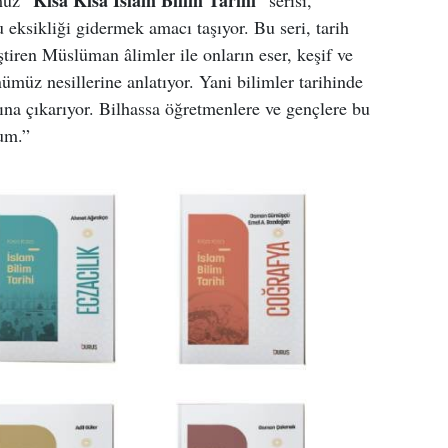
Kısa Kısa İslâm Bilim Tarihi
muz “
” serisi,
eksikliği gidermek amacı taşıyor. Bu seri, tarih
iştiren Müslüman âlimler ile onların eser, keşif ve
ümüz nesillerine anlatıyor. Yani bilimler tarihinde
ğına çıkarıyor. Bilhassa öğretmenlere ve gençlere bu
rum.”