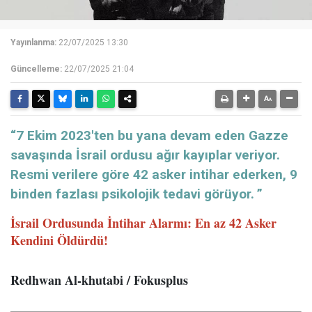
Yayınlanma:
22/07/2025 13:30
Güncelleme:
22/07/2025 21:04
“7 Ekim 2023'ten bu yana devam eden Gazze
savaşında İsrail ordusu ağır kayıplar veriyor.
Resmi verilere göre 42 asker intihar ederken, 9
binden fazlası psikolojik tedavi görüyor. ”
İsrail Ordusunda İntihar Alarmı: En az 42 Asker
Kendini Öldürdü!
Redhwan Al-khutabi / Fokusplus