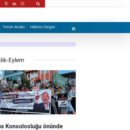
atlamamış mühimmata müdahalede 3 asker
Gazprom: Avrupa'nın depolarındaki gaz mi
Yorum Analiz
Haksöz Dergisi
nlik-Eylem
s Konsolosluğu önünde