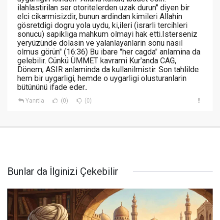
ilahlastirilan ser otoritelerden uzak durun" diyen bir
elci cikarmisizdir, bunun ardindan kimileri Allahin
gösretdigi dogru yola uydu, ki,ileri (israrli tercihleri
sonucu) sapikliga mahkum olmayi hak etti.Isterseniz
yeryüzünde dolasin ve yalanlayanlarin sonu nasil
olmus görün" (16:36) Bu ibare "her cagda" anlamina da
gelebilir. Cünkü ÜMMET kavrami Kur'anda CAG,
Dönem, ASIR anlaminda da kullanilmistir. Son tahlilde
hem bir uygarligi, hemde o uygarligi olusturanlarin
bütününü ifade eder..
Yanıtla
(0)
(0)
Bunlar da İlginizi Çekebilir