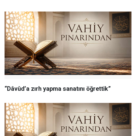
“Dâvûd’a zırh yapma sanatını öğrettik”