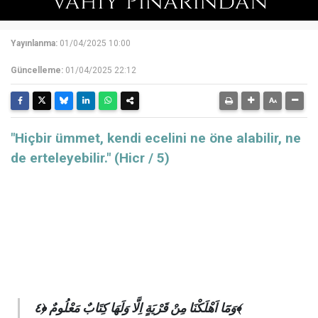
Yayınlanma:
01/04/2025 10:00
Güncelleme:
01/04/2025 22:12
"Hiçbir ümmet, kendi ecelini ne öne alabilir, ne
de erteleyebilir." (Hicr / 5)
وَمَٓا اَهْلَكْنَا مِنْ قَرْيَةٍ اِلَّا وَلَهَا كِتَابٌ مَعْلُومٌ ﴿٤﴾