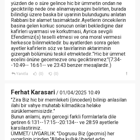
yüzden de o süre gelince hic bir ümmetin ondan ne
geciktirilip nede öne alinamayacagini belirten, burada
bilindigi üzere baska bir uyarinin bulundugunu anlatan
Rabbani bir alamet tasimaktadir..Ayetlerin öncekilerin
basina gelen korkuc sonucun onlari bekledigine dair
kafirleri uyarmasi ve korkutmasi, Ayrica sevgili
Efendimizi(s) teselli etmesi ve ona moral vermesi
herkesce bilinmektedir. bu ayatlerden sonra gelen
ayetler kafirlerin söz ve tavirlarinin aktariminin
gizergah bölümünü teskil etmektedir.."Hic bir ümmet
ecelini önüne gecemezve onu geciktiremez."(7:34-
-10:49-- 16:61-- ve 23:43 benzer mesajlardir..)
Yanıtla
(0)
(0)
Ferhat Karasari
/ 01/04/2025 10:49
"Zira Biz hic bir memleketi (önceden) bilinip anlasilan
ilahi bir vahye muhatab kilmadikca helake
sürüklememisizdir.."
Bunun anlami, ayni gercegi farkli formlarlarla dile
getiren 6:131--17:15--20:134-- ve 28:59 ayetlerle
karsilastiriniz..
ÜMMET/ UYGARLIK: "Dogrusu Biz (gecmis) her
uygarligin icinden "Allaha kulluk/ibadet edin.