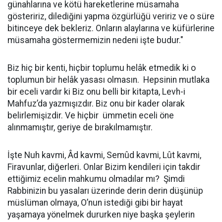
günahlarına ve kötü hareketlerine müsamaha
gösteririz, dilediğini yapma özgürlüğü veririz ve o süre
bitinceye dek bekleriz. Onların alaylarına ve küfürlerine
müsamaha göstermemizin nedeni işte budur."
Biz hiç bir kenti, hiçbir toplumu helâk etmedik ki o
toplumun bir helâk yasası olmasın. Hepsinin mutlaka
bir eceli vardır ki Biz onu belli bir kitapta, Levh-i
Mahfuz’da yazmışızdır. Biz onu bir kader olarak
belirlemişizdir. Ve hiçbir ümmetin eceli öne
alınmamıştır, geriye de bırakılmamıştır.
İşte Nuh kavmi, Âd kavmi, Semûd kavmi, Lût kavmi,
Firavunlar, diğerleri. Onlar Bizim kendileri için takdir
ettiğimiz ecelin mahkumu olmadılar mı? Şimdi
Rabbinizin bu yasaları üzerinde derin derin düşünüp
müslüman olmaya, O’nun istediği gibi bir hayat
yaşamaya yönelmek dururken niye başka şeylerin