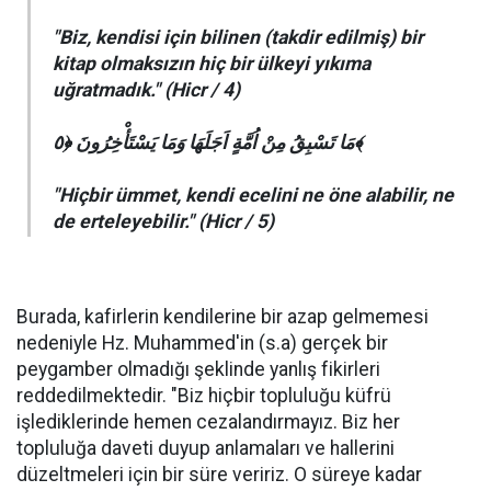
"Biz, kendisi için bilinen (takdir edilmiş) bir
kitap olmaksızın hiç bir ülkeyi yıkıma
uğratmadık." (Hicr / 4)
مَا تَسْبِقُ مِنْ اُمَّةٍ اَجَلَهَا وَمَا يَسْتَأْخِرُونَ ﴿٥﴾
"Hiçbir ümmet, kendi ecelini ne öne alabilir, ne
de erteleyebilir." (Hicr / 5)
Burada, kafirlerin kendilerine bir azap gelmemesi
nedeniyle Hz. Muhammed'in (s.a) gerçek bir
peygamber olmadığı şeklinde yanlış fikirleri
reddedilmektedir. "Biz hiçbir topluluğu küfrü
işlediklerinde hemen cezalandırmayız. Biz her
topluluğa daveti duyup anlamaları ve hallerini
düzeltmeleri için bir süre veririz. O süreye kadar