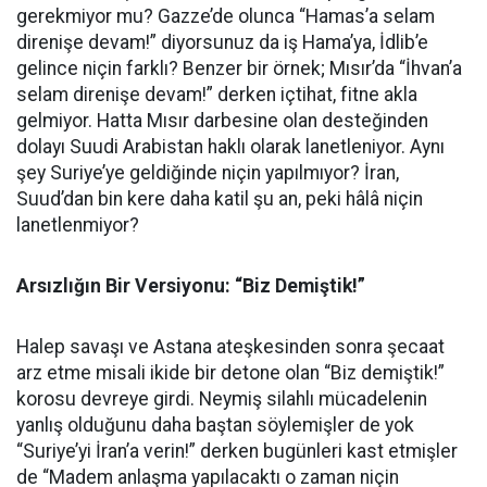
gerekmiyor mu? Gazze’de olunca “Hamas’a selam
direnişe devam!” diyorsunuz da iş Hama’ya, İdlib’e
gelince niçin farklı? Benzer bir örnek; Mısır’da “İhvan’a
selam direnişe devam!” derken içtihat, fitne akla
gelmiyor. Hatta Mısır darbesine olan desteğinden
dolayı Suudi Arabistan haklı olarak lanetleniyor. Aynı
şey Suriye’ye geldiğinde niçin yapılmıyor? İran,
Suud’dan bin kere daha katil şu an, peki hâlâ niçin
lanetlenmiyor?
Arsızlığın Bir Versiyonu: “Biz Demiştik!”
Halep savaşı ve Astana ateşkesinden sonra şecaat
arz etme misali ikide bir detone olan “Biz demiştik!”
korosu devreye girdi. Neymiş silahlı mücadelenin
yanlış olduğunu daha baştan söylemişler de yok
“Suriye’yi İran’a verin!” derken bugünleri kast etmişler
de “Madem anlaşma yapılacaktı o zaman niçin