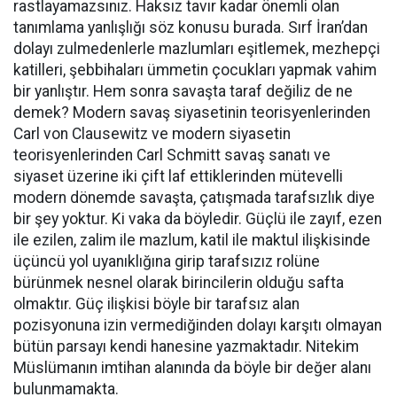
rastlayamazsınız. Haksız tavır kadar önemli olan
tanımlama yanlışlığı söz konusu burada. Sırf İran’dan
dolayı zulmedenlerle mazlumları eşitlemek, mezhepçi
katilleri, şebbihaları ümmetin çocukları yapmak vahim
bir yanlıştır. Hem sonra savaşta taraf değiliz de ne
demek? Modern savaş siyasetinin teorisyenlerinden
Carl von Clausewitz ve modern siyasetin
teorisyenlerinden Carl Schmitt savaş sanatı ve
siyaset üzerine iki çift laf ettiklerinden mütevelli
modern dönemde savaşta, çatışmada tarafsızlık diye
bir şey yoktur. Ki vaka da böyledir. Güçlü ile zayıf, ezen
ile ezilen, zalim ile mazlum, katil ile maktul ilişkisinde
üçüncü yol uyanıklığına girip tarafsızız rolüne
bürünmek nesnel olarak birincilerin olduğu safta
olmaktır. Güç ilişkisi böyle bir tarafsız alan
pozisyonuna izin vermediğinden dolayı karşıtı olmayan
bütün parsayı kendi hanesine yazmaktadır. Nitekim
Müslümanın imtihan alanında da böyle bir değer alanı
bulunmamakta.