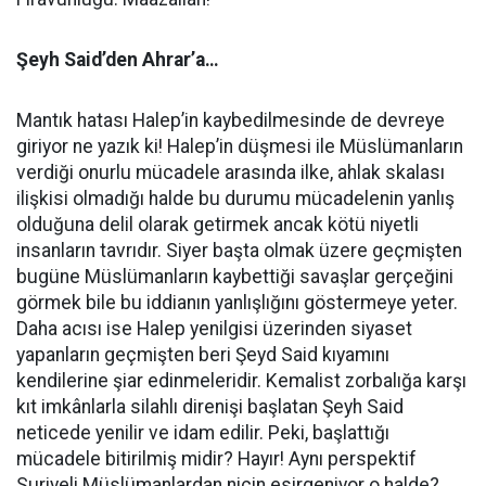
Şeyh Said’den Ahrar’a…
Mantık hatası Halep’in kaybedilmesinde de devreye
giriyor ne yazık ki! Halep’in düşmesi ile Müslümanların
verdiği onurlu mücadele arasında ilke, ahlak skalası
ilişkisi olmadığı halde bu durumu mücadelenin yanlış
olduğuna delil olarak getirmek ancak kötü niyetli
insanların tavrıdır. Siyer başta olmak üzere geçmişten
bugüne Müslümanların kaybettiği savaşlar gerçeğini
görmek bile bu iddianın yanlışlığını göstermeye yeter.
Daha acısı ise Halep yenilgisi üzerinden siyaset
yapanların geçmişten beri Şeyd Said kıyamını
kendilerine şiar edinmeleridir. Kemalist zorbalığa karşı
kıt imkânlarla silahlı direnişi başlatan Şeyh Said
neticede yenilir ve idam edilir. Peki, başlattığı
mücadele bitirilmiş midir? Hayır! Aynı perspektif
Suriyeli Müslümanlardan niçin esirgeniyor o halde?