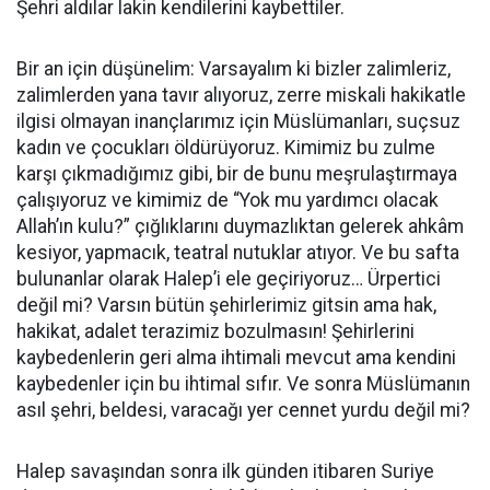
Şehri aldılar lakin kendilerini kaybettiler.
Bir an için düşünelim: Varsayalım ki bizler zalimleriz,
zalimlerden yana tavır alıyoruz, zerre miskali hakikatle
ilgisi olmayan inançlarımız için Müslümanları, suçsuz
kadın ve çocukları öldürüyoruz. Kimimiz bu zulme
karşı çıkmadığımız gibi, bir de bunu meşrulaştırmaya
çalışıyoruz ve kimimiz de “Yok mu yardımcı olacak
Allah’ın kulu?” çığlıklarını duymazlıktan gelerek ahkâm
kesiyor, yapmacık, teatral nutuklar atıyor. Ve bu safta
bulunanlar olarak Halep’i ele geçiriyoruz… Ürpertici
değil mi? Varsın bütün şehirlerimiz gitsin ama hak,
hakikat, adalet terazimiz bozulmasın! Şehirlerini
kaybedenlerin geri alma ihtimali mevcut ama kendini
kaybedenler için bu ihtimal sıfır. Ve sonra Müslümanın
asıl şehri, beldesi, varacağı yer cennet yurdu değil mi?
Halep savaşından sonra ilk günden itibaren Suriye