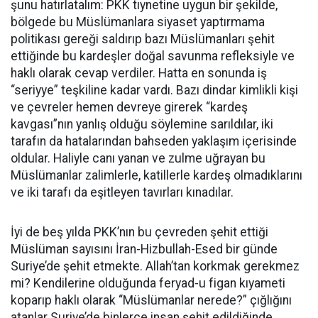
şunu hatırlatalım: PKK tıynetine uygun bir şekilde,
bölgede bu Müslümanlara siyaset yaptırmama
politikası gereği saldırıp bazı Müslümanları şehit
ettiğinde bu kardeşler doğal savunma refleksiyle ve
haklı olarak cevap verdiler. Hatta en sonunda iş
“seriyye” teşkiline kadar vardı. Bazı dindar kimlikli kişi
ve çevreler hemen devreye girerek “kardeş
kavgası”nın yanlış olduğu söylemine sarıldılar, iki
tarafın da hatalarından bahseden yaklaşım içerisinde
oldular. Haliyle canı yanan ve zulme uğrayan bu
Müslümanlar zalimlerle, katillerle kardeş olmadıklarını
ve iki tarafı da eşitleyen tavırları kınadılar.
İyi de beş yılda PKK’nın bu çevreden şehit ettiği
Müslüman sayısını İran-Hizbullah-Esed bir günde
Suriye’de şehit etmekte. Allah’tan korkmak gerekmez
mi? Kendilerine olduğunda feryad-u figan kıyameti
koparıp haklı olarak “Müslümanlar nerede?” çığlığını
atanlar Suriye’de binlerce insan şehit edildiğinde