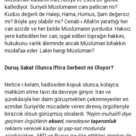
katlediyor. Suriyeli Müslümanın canı patlıcan mı?
Kudüs değerli de Halep, Hama, Humus, Şam değersiz
mi? Böyle şey olabilir mi? Cenab-ı Allah’ın yarattığı her
can azizdir ve her belde Müslümanın yurdudur. Haksız
yere katledilen her can, işgal edilen toprağın hakkını,
hukukunu varlık âleminde ancak Müslüman bihakkın
müdafaa eder. Lakin hangi Müslüman?
Duruş Sakat Olunca İftira Serbest mi Oluyor?
Netice-i kelam, hadiseden kopuk olunca, kolayca
mahkûm etme tavrı da devreye giriyor. İran ve
şürekâsıyla her daim görüşmekten çekinmeyenler en
azından Suriye’de mücadele veren direniş örgütleriyle
birazcık olsun görüşmüş olsalardı
“Rejim muhalifi diye
geçinen örgütlerin
ekseri
, neredeyse
taşeronluk
reklamı verecek kadar işi yap-sat modunda
sürdürürken, ABD ve Rusya ise ilan ettikleri ateşkes ile