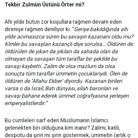
Tekbir Zulmün Üstünü Örter mi?
Altı yıldır bütün zor koşullara rağmen devam eden
direnişe rağmen deniliyor ki: “
Geriye bakıldığında altı
yıldır acımasızca süren bu savaşın kazananı oldu mu?
Kimler bu savaştan kazançlı diye sorulsa… Öldüren de
öldürülen de yıkan da yıkılan da sahada olan da
olmayan da savaşan tüm taraflar bir şekilde bu
savaşı kaybetti. Zalim de olsa mazlum da olsa
sonuçta tüm taraflar ümmetin çocuklarıydı. Ölen de
öldüren de ‘Allahu Ekber' diyordu. Kazanan birileri
varsa o da İsrail, Batı dünyası, silah baronları ve
savaşı bahane ederek ümmet coğrafyasına yerleşen
emperyalistlerdir.”
Bu cümleleri sarf eden Müslümanın İslamcı
gelenekten biri olduğuna kim inanır? Zalimi, katili,
despotu da şirin mi şirin göstermek, ümmetin (artık o