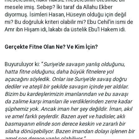
mesele imiş. Sebep? İki taraf da Allahu Ekber
diyormuş. İsimleri Hasan, Hüseyin olduğu için değil
mi? Bu doğruluk kriteri olabilir mi? Ebu Cehil’in ismi de
Amr ibn Hişam idi, lakabı da üstelik Ebu’l Hakem idi.
Gerçekte Fitne Olan Ne? Ve Kim İçin?
Buyuruluyor ki: “
Suriye'de savaşın yanlış olduğunu,
hatta fitne olduğunu, daha büyük fitnelere yol
açacağını söyledik. Onlar ise Suriye'de savaş doğru
dediler ve ateşli bir şekilde savaşın içinde yer aldılar.
Bizim bu kardeşlerimizin imanlarından ve bu savaşı
da zalime karşı imanları ile verdiklerinden zerre kadar
şüphemiz yok. Ancak iman her şey değildir. İman, akıl
ve amel farklı şeylerdir. Bazen ayet ve hadisler, aklı
basmayanın elinde son derece keskin ve zararlı bir
silaha dönüşebiliyor. Bazen imandan dolayı işlenen bir
amel son derece yanlış olabiliyor.”