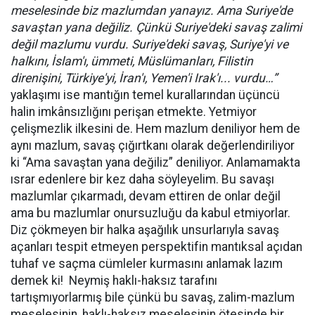
meselesinde biz mazlumdan yanayız. Ama Suriye'de
savaştan yana değiliz. Çünkü Suriye'deki savaş zalimi
değil mazlumu vurdu. Suriye'deki savaş, Suriye'yi ve
halkını, İslam'ı, ümmeti, Müslümanları, Filistin
direnişini, Türkiye'yi, İran'ı, Yemen'i Irak'ı... vurdu…”
yaklaşımı ise mantığın temel kurallarından üçüncü
halin imkânsızlığını perişan etmekte. Yetmiyor
çelişmezlik ilkesini de. Hem mazlum deniliyor hem de
aynı mazlum, savaş çığırtkanı olarak değerlendiriliyor
ki “Ama savaştan yana değiliz” deniliyor. Anlamamakta
ısrar edenlere bir kez daha söyleyelim. Bu savaşı
mazlumlar çıkarmadı, devam ettiren de onlar değil
ama bu mazlumlar onursuzluğu da kabul etmiyorlar.
Diz çökmeyen bir halka aşağılık unsurlarıyla savaş
açanları tespit etmeyen perspektifin mantıksal açıdan
tuhaf ve saçma cümleler kurmasını anlamak lazım
demek ki! Neymiş haklı-haksız tarafını
tartışmıyorlarmış bile çünkü bu savaş, zalim-mazlum
meselesinin, haklı-haksız meselesinin ötesinde bir