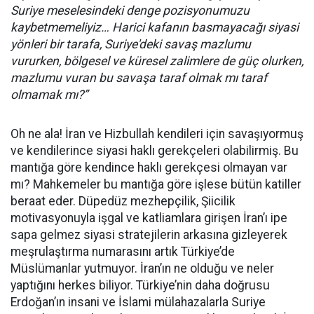
Suriye meselesindeki denge pozisyonumuzu
kaybetmemeliyiz… Harici kafanın basmayacağı siyasi
yönleri bir tarafa, Suriye'deki savaş mazlumu
vururken, bölgesel ve küresel zalimlere de güç olurken,
mazlumu vuran bu savaşa taraf olmak mı taraf
olmamak mı?”
Oh ne ala! İran ve Hizbullah kendileri için savaşıyormuş
ve kendilerince siyasi haklı gerekçeleri olabilirmiş. Bu
mantığa göre kendince haklı gerekçesi olmayan var
mı? Mahkemeler bu mantığa göre işlese bütün katiller
beraat eder. Düpedüz mezhepçilik, Şiicilik
motivasyonuyla işgal ve katliamlara girişen İran’ı ipe
sapa gelmez siyasi stratejilerin arkasına gizleyerek
meşrulaştırma numarasını artık Türkiye’de
Müslümanlar yutmuyor. İran’ın ne olduğu ve neler
yaptığını herkes biliyor. Türkiye’nin daha doğrusu
Erdoğan’ın insani ve İslami mülahazalarla Suriye