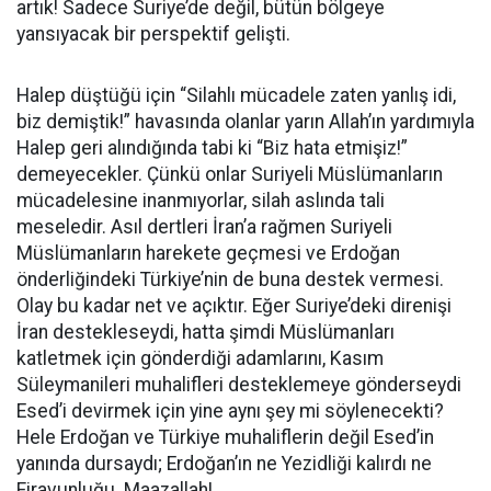
artık! Sadece Suriye’de değil, bütün bölgeye
yansıyacak bir perspektif gelişti.
Halep düştüğü için “Silahlı mücadele zaten yanlış idi,
biz demiştik!” havasında olanlar yarın Allah’ın yardımıyla
Halep geri alındığında tabi ki “Biz hata etmişiz!”
demeyecekler. Çünkü onlar Suriyeli Müslümanların
mücadelesine inanmıyorlar, silah aslında tali
meseledir. Asıl dertleri İran’a rağmen Suriyeli
Müslümanların harekete geçmesi ve Erdoğan
önderliğindeki Türkiye’nin de buna destek vermesi.
Olay bu kadar net ve açıktır. Eğer Suriye’deki direnişi
İran destekleseydi, hatta şimdi Müslümanları
katletmek için gönderdiği adamlarını, Kasım
Süleymanileri muhalifleri desteklemeye gönderseydi
Esed’i devirmek için yine aynı şey mi söylenecekti?
Hele Erdoğan ve Türkiye muhaliflerin değil Esed’in
yanında dursaydı; Erdoğan’ın ne Yezidliği kalırdı ne
Firavunluğu. Maazallah!