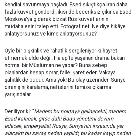
kendini savunmaya başladı. Esed sıkıştıkça İran daha
fazla kuvvet gönderdi, ikisi de beceriksiz çıkınca Esed
Moskova’ya giderek bizzat Rus kuvvetlerinin
müdahalesini talep etti. Fotoğraf net. Ne diye hikâye
anlatıyorsunuz ve kime anlatıyorsunuz?
Öyle bir pişkinlik ve rahatlık sergileniyor ki hayret
etmemek elde değil. Halep’te yaşanan drama bakan
normal bir Müslüman ne yapar? Buna sebep
olanlardan hesap sorar, faile işaret eder. Vakaya
şahitlik de budur. Ama yok! Bu olay üzerinden Suriye
direnişini karalama, nefislerini temize çıkarma
yarışındalar.
Deniliyor ki: “
Madem bu noktaya gelinecekti, madem
Esad kalacak, gitse dahi Baas yönetimi devam
edecek, emperyalist Rusya, Suriye'nin inşasında yer
alacaktı bu savaş neden yapıldı, bu kadar kayıp neden