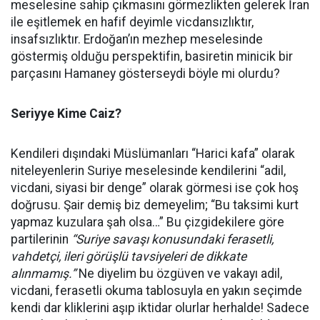
meselesine sahip çıkmasını görmezlikten gelerek İran
ile eşitlemek en hafif deyimle vicdansızlıktır,
insafsızlıktır. Erdoğan’ın mezhep meselesinde
göstermiş olduğu perspektifin, basiretin minicik bir
parçasını Hamaney gösterseydi böyle mi olurdu?
Seriyye Kime Caiz?
Kendileri dışındaki Müslümanları “Harici kafa” olarak
niteleyenlerin Suriye meselesinde kendilerini “adil,
vicdani, siyasi bir denge” olarak görmesi ise çok hoş
doğrusu. Şair demiş biz demeyelim; “Bu taksimi kurt
yapmaz kuzulara şah olsa…” Bu çizgidekilere göre
partilerinin
“Suriye savaşı konusundaki ferasetli,
vahdetçi, ileri görüşlü tavsiyeleri de dikkate
alınmamış.”
Ne diyelim bu özgüven ve vakayı adil,
vicdani, ferasetli okuma tablosuyla en yakın seçimde
kendi dar kliklerini aşıp iktidar olurlar herhalde! Sadece