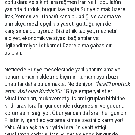
zorluklara ve sıkıntılara rağmen İran ve Hizbullah’ın
yanında durduk, bugün ise başta Suriye olmak üzere
Irak, Yemen ve Lübnan’ı kana buladığı ve saçma ve
ahmakça mezhepçilik siyaseti güttüğü için de
karşısında duruyoruz. Bizi etnik tabiyet, mezhebî
aidiyet, ekonomik ve siyasi bağlantılar vs
ilgilendirmiyor. İstikamet üzere olma çabasıdır
aslolan.
Neticede Suriye meselesinde yanlış tanımlama ve
konumlamanın akletme biçimini tamamlayan bazı
unsurlar daha bulunmakta
.
Ne deniyor:
“İsrail'i unuttuk
artık. Asıl olan Kudüs’tür.”
Güya emperyalistler
Müslümanları, mukavemetçi İslami grupları birbirine
kırdırarak İsrail’in gündemden düşmesini ve gücünü
korumasını sağlıyor. Öbür yandan da İsrail her gün bir
Filistinliyi şehit ediyor ama kimse sesini çıkarmıyor!
Yahu Allah aşkına bir yılda İsrail’in şehit ettiği
Müslüman kadarını İran, Rusya ve Esed bir günde