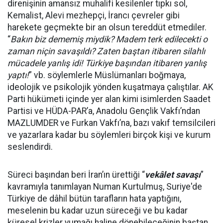
direnişinin amansız muhalifi kesilenler tıpkı sol,
Kemalist, Alevi mezhepçi, İrancı çevreler gibi
harekete geçmekte bir an olsun tereddüt etmediler.
“
Bakın biz dememiş miydik? Madem terk edilecekti o
zaman niçin savaşıldı? Zaten baştan itibaren silahlı
mücadele yanlış idi! Türkiye başından itibaren yanlış
yaptı!
” vb. söylemlerle Müslümanları boğmaya,
ideolojik ve psikolojik yönden kuşatmaya çalıştılar. AK
Parti hükümeti içinde yer alan kimi isimlerden Saadet
Partisi ve HÜDA-PAR’a, Anadolu Gençlik Vakfı’ndan
MAZLUMDER ve Furkan Vakfı’na, bazı vakıf temsilcileri
ve yazarlara kadar bu söylemleri birçok kişi ve kurum
seslendirdi.
Süreci başından beri İran’ın ürettiği “
vekâlet savaşı
”
kavramıyla tanımlayan Numan Kurtulmuş, Suriye'de
Türkiye de dâhil bütün tarafların hata yaptığını,
meselenin bu kadar uzun süreceği ve bu kadar
küresel krizler yumağı haline dönebileceğinin baştan