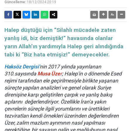
Güncelleme:
18/12/2024 20:19
Halep düştüğü için “Silahlı mücadele zaten
yanlış idi, biz demiştik!” havasında olanlar
yarın Allah’ın yardımıyla Halep geri alındığında
tabi ki “Biz hata etmişiz!” demeyecekler.
Haksöz Dergisi'
nin 2017 yılında yayınlanan
310.sayısında
Musa Üze
r
; Halep'in o dönemde Esed
rejimi tarafından ele geçirilmesiyle birlikte yaşanan
süreçte yapılan analizleri ve genel olarak Suriye
direnişine karşı geliştirilen çarpık ve yanlış bakış
açılarını değerlendiriyor. Özellikle İran'a yakın
çevrelerin süreçle ilgili yorumlarını ve ürettikleri
tezviratları kendi örnekleri üzerinden değerlendiren
Üzer, zalim mazlum ayrımının nasıl yapılması
gerektiğine, bir savaşın galip ve mağlubunun nasıl