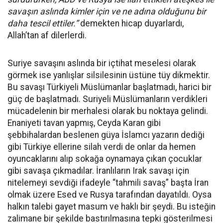
savaşın aslında kimler için ve ne adına olduğunu bir
daha tescil ettiler.”
demekten hicap duyarlardı,
Allah’tan af dilerlerdi.
Suriye savaşını aslında bir içtihat meselesi olarak
görmek ise yanlışlar silsilesinin üstüne tüy dikmektir.
Bu savaşı Türkiyeli Müslümanlar başlatmadı, harici bir
güç de başlatmadı. Suriyeli Müslümanların verdikleri
mücadelenin bir merhalesi olarak bu noktaya gelindi.
Enaniyeti tavan yapmış, Ceyda Karan gibi
şebbihalardan beslenen güya İslamcı yazarın dediği
gibi Türkiye ellerine silah verdi de onlar da hemen
oyuncaklarını alıp sokağa oynamaya çıkan çocuklar
gibi savaşa çıkmadılar. İranlıların Irak savaşı için
nitelemeyi sevdiği ifadeyle “tahmili savaş” başta İran
olmak üzere Esed ve Rusya tarafından dayatıldı. Oysa
halkın talebi gayet masum ve haklı bir şeydi. Bu isteğin
zalimane bir şekilde bastırılmasına tepki gösterilmesi