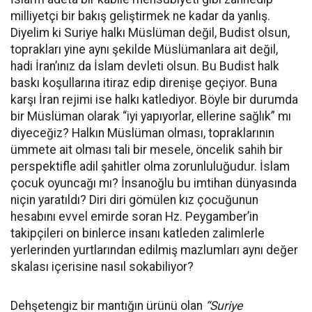
milliyetçi bir bakış geliştirmek ne kadar da yanlış.
Diyelim ki Suriye halkı Müslüman değil, Budist olsun,
toprakları yine aynı şekilde Müslümanlara ait değil,
hadi İran’ınız da İslam devleti olsun. Bu Budist halk
baskı koşullarına itiraz edip direnişe geçiyor. Buna
karşı İran rejimi ise halkı katlediyor. Böyle bir durumda
bir Müslüman olarak “iyi yapıyorlar, ellerine sağlık” mı
diyeceğiz? Halkın Müslüman olması, topraklarının
ümmete ait olması tali bir mesele, öncelik sahih bir
perspektifle adil şahitler olma zorunluluğudur. İslam
çocuk oyuncağı mı? İnsanoğlu bu imtihan dünyasında
niçin yaratıldı? Diri diri gömülen kız çocuğunun
hesabını evvel emirde soran Hz. Peygamber’in
takipçileri on binlerce insanı katleden zalimlerle
yerlerinden yurtlarından edilmiş mazlumları aynı değer
skalası içerisine nasıl sokabiliyor?
Dehşetengiz bir mantığın ürünü olan
“Suriye