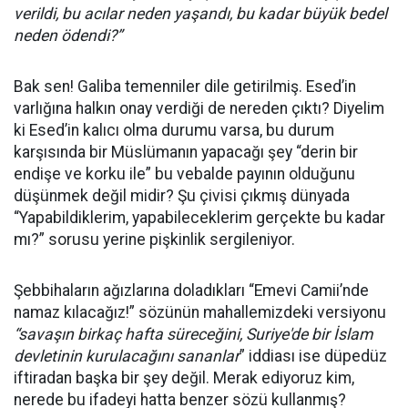
verildi, bu acılar neden yaşandı, bu kadar büyük bedel
neden ödendi?”
Bak sen! Galiba temenniler dile getirilmiş. Esed’in
varlığına halkın onay verdiği de nereden çıktı? Diyelim
ki Esed’in kalıcı olma durumu varsa, bu durum
karşısında bir Müslümanın yapacağı şey “derin bir
endişe ve korku ile” bu vebalde payının olduğunu
düşünmek değil midir? Şu çivisi çıkmış dünyada
“Yapabildiklerim, yapabileceklerim gerçekte bu kadar
mı?” sorusu yerine pişkinlik sergileniyor.
Şebbihaların ağızlarına doladıkları “Emevi Camii’nde
namaz kılacağız!” sözünün mahallemizdeki versiyonu
“savaşın birkaç hafta süreceğini, Suriye'de bir İslam
devletinin kurulacağını sananlar
” iddiası ise düpedüz
iftiradan başka bir şey değil. Merak ediyoruz kim,
nerede bu ifadeyi hatta benzer sözü kullanmış?