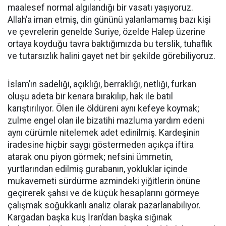
maalesef normal algılandığı bir vasatı yaşıyoruz.
Allah’a iman etmiş, din gününü yalanlamamış bazı kişi
ve çevrelerin genelde Suriye, özelde Halep üzerine
ortaya koyduğu tavra baktığımızda bu terslik, tuhaflık
ve tutarsızlık halini gayet net bir şekilde görebiliyoruz.
İslam’ın sadeliği, açıklığı, berraklığı, netliği, furkan
oluşu adeta bir kenara bırakılıp, hak ile batıl
karıştırılıyor. Ölen ile öldüreni aynı kefeye koymak;
zulme engel olan ile bizatihi mazluma yardım edeni
aynı cürümle nitelemek adet edinilmiş. Kardeşinin
iradesine hiçbir saygı göstermeden açıkça iftira
atarak onu piyon görmek; nefsini ümmetin,
yurtlarından edilmiş gurabanın, yokluklar içinde
mukavemeti sürdürme azmindeki yiğitlerin önüne
geçirerek şahsi ve de küçük hesaplarını görmeye
çalışmak soğukkanlı analiz olarak pazarlanabiliyor.
Kargadan başka kuş İran’dan başka sığınak