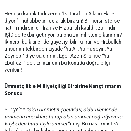
Hem şu kabak tadı veren “İki taraf da Allahu Ekber
diyor!” muhabbetini de artık bırakın! Birincisi isterse
hatim indirsinler; İran ve Hizbullah katildir, zalimdir.
IŞİD de tekbir getiriyor, bu onu zalimlikten çıkarır mı?
İkincisi bu kişiler de gayet iyi bilir ki İran ve Hizbullah
unsurları tekbirden ziyade “Ya Ali, Ya Hüseyin, Ya
Zeynep!” diye saldırırlar. Eğer Azeri Şiisi ise “Ya
Ebulfazl!” der. En azından bu konuda doğru bilgi
verilsin!
Ümmetçilikle Milliyetçiliği Birbirine Karıştırmanın
Sonucu
Suriye'de
“ölen ümmetin çocukları, öldürülenler de
ümmetin çocukları, harap olan ümmet coğrafyası ve
kaybeden bütünüyle ümmet”
imiş. Bu nasıl mantık?
İslam’ı adeta bir kabile mensubiyeti gibi zannedip