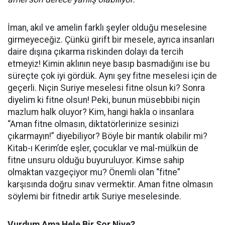
İman, akıl ve amelin farklı şeyler olduğu meselesine
girmeyeceğiz. Çünkü girift bir mesele, ayrıca insanları
daire dışına çıkarma riskinden dolayı da tercih
etmeyiz! Kimin aklının neye basıp basmadığını ise bu
süreçte çok iyi gördük. Aynı şey fitne meselesi için de
geçerli. Niçin Suriye meselesi fitne olsun ki? Sonra
diyelim ki fitne olsun! Peki, bunun müsebbibi niçin
mazlum halk oluyor? Kim, hangi hakla o insanlara
“Aman fitne olmasın, diktatörlerinize sesinizi
çıkarmayın!” diyebiliyor? Böyle bir mantık olabilir mi?
Kitab-ı Kerim’de eşler, çocuklar ve mal-mülkün de
fitne unsuru olduğu buyuruluyor. Kimse sahip
olmaktan vazgeçiyor mu? Önemli olan “fitne”
karşısında doğru sınav vermektir. Aman fitne olmasın
söylemi bir fitnedir artık Suriye meselesinde.
Vurdum Ama Hele Bir Sor Niye?