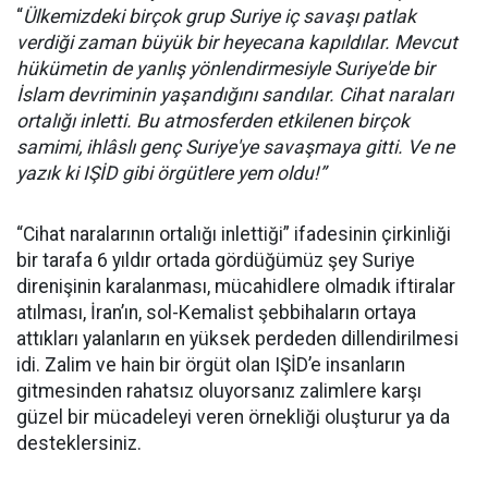
“
Ülkemizdeki birçok grup Suriye iç savaşı patlak
verdiği zaman büyük bir heyecana kapıldılar. Mevcut
hükümetin de yanlış yönlendirmesiyle Suriye'de bir
İslam devriminin yaşandığını sandılar. Cihat naraları
ortalığı inletti. Bu atmosferden etkilenen birçok
samimi, ihlâslı genç Suriye'ye savaşmaya gitti. Ve ne
yazık ki IŞİD gibi örgütlere yem oldu!”
“Cihat naralarının ortalığı inlettiği” ifadesinin çirkinliği
bir tarafa 6 yıldır ortada gördüğümüz şey Suriye
direnişinin karalanması, mücahidlere olmadık iftiralar
atılması, İran’ın, sol-Kemalist şebbihaların ortaya
attıkları yalanların en yüksek perdeden dillendirilmesi
idi. Zalim ve hain bir örgüt olan IŞİD’e insanların
gitmesinden rahatsız oluyorsanız zalimlere karşı
güzel bir mücadeleyi veren örnekliği oluşturur ya da
desteklersiniz.