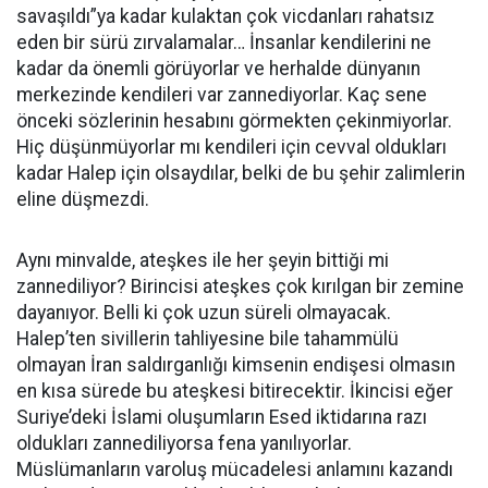
savaşıldı”ya kadar kulaktan çok vicdanları rahatsız
eden bir sürü zırvalamalar… İnsanlar kendilerini ne
kadar da önemli görüyorlar ve herhalde dünyanın
merkezinde kendileri var zannediyorlar. Kaç sene
önceki sözlerinin hesabını görmekten çekinmiyorlar.
Hiç düşünmüyorlar mı kendileri için cevval oldukları
kadar Halep için olsaydılar, belki de bu şehir zalimlerin
eline düşmezdi.
Aynı minvalde, ateşkes ile her şeyin bittiği mi
zannediliyor? Birincisi ateşkes çok kırılgan bir zemine
dayanıyor. Belli ki çok uzun süreli olmayacak.
Halep’ten sivillerin tahliyesine bile tahammülü
olmayan İran saldırganlığı kimsenin endişesi olmasın
en kısa sürede bu ateşkesi bitirecektir. İkincisi eğer
Suriye’deki İslami oluşumların Esed iktidarına razı
oldukları zannediliyorsa fena yanılıyorlar.
Müslümanların varoluş mücadelesi anlamını kazandı