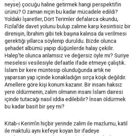
neyse) çocuğu haline getirmek hangi perspektifin
ürünü? O zaman niçin bu kadar mücadele edildi?
Yoldaki İşaretler, Dört Terimler defalarca okundu,
Fizilal’de davet yolunu bulup zalime karşı kesintisiz bir
direnişin, İbrahim gibi tek başına kalınsa da verilmesi
gerektiği yıllarca söylenip duruldu. Bizde olunca
şehadet albümü yapıp düğünlerde halay çekilir.
Halep’te olunca anlamsız ve değersiz öyle mi? Suriye
meselesi vesilesiyle defaatle ifade etmeye çalıştık.
İslam bir kere müntesip olunduğunda artık ne
yaparsan yap içinde konakladığın sırça köşk değildir.
Amellere göre kişi konum kazanır. Bir insanı haksız
yere öldürmenin, zalim olmanın insanı İslam dairesi
içinde tutacağı nasıl iddia edilebilir? İnsan öldürmek
bu kadar basit bir şey mi?
Kitab-ı Kerim’in hiçbir yerinde zalim ile mazlumu, katil
ile maktulü aynı kefeye koyan bir ifadeye