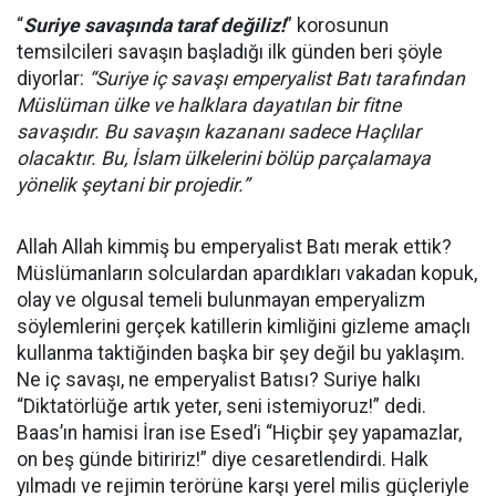
“
Suriye savaşında taraf değiliz!
” korosunun
temsilcileri savaşın başladığı ilk günden beri şöyle
diyorlar:
“Suriye iç savaşı emperyalist Batı tarafından
Müslüman ülke ve halklara dayatılan bir fitne
savaşıdır. Bu savaşın kazananı sadece Haçlılar
olacaktır. Bu, İslam ülkelerini bölüp parçalamaya
yönelik şeytani bir projedir.”
Allah Allah kimmiş bu emperyalist Batı merak ettik?
Müslümanların solculardan apardıkları vakadan kopuk,
olay ve olgusal temeli bulunmayan emperyalizm
söylemlerini gerçek katillerin kimliğini gizleme amaçlı
kullanma taktiğinden başka bir şey değil bu yaklaşım.
Ne iç savaşı, ne emperyalist Batısı? Suriye halkı
“Diktatörlüğe artık yeter, seni istemiyoruz!” dedi.
Baas’ın hamisi İran ise Esed’i “Hiçbir şey yapamazlar,
on beş günde bitiririz!” diye cesaretlendirdi. Halk
yılmadı ve rejimin terörüne karşı yerel milis güçleriyle