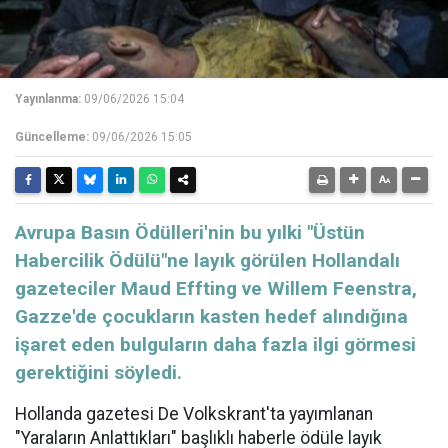
Yayınlanma:
09/06/2026 15:04
Güncelleme:
09/06/2026 15:05
Avrupa Basın Ödülleri'nin bu yılki "Üstün
Habercilik Ödülü"ne layık görülen Hollandalı
gazeteciler Maud Effting ve Willem Feenstra,
Gazze'de çocukların kasten hedef alındığına
işaret eden bulguların daha fazla ilgi görmesi
gerektiğini söyledi.
Hollanda gazetesi De Volkskrant'ta yayımlanan
"Yaraların Anlattıkları" başlıklı haberle ödüle layık