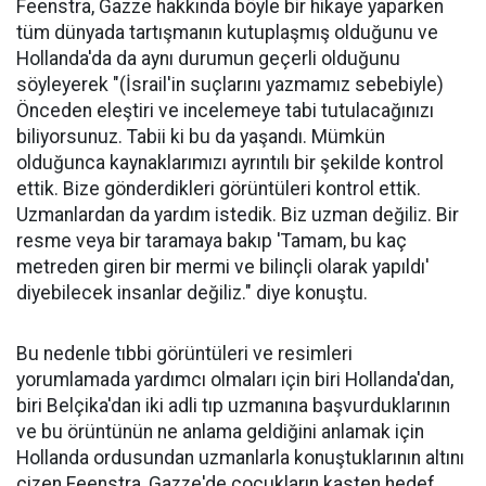
Feenstra, Gazze hakkında böyle bir hikaye yaparken
tüm dünyada tartışmanın kutuplaşmış olduğunu ve
Hollanda'da da aynı durumun geçerli olduğunu
söyleyerek "(İsrail'in suçlarını yazmamız sebebiyle)
Önceden eleştiri ve incelemeye tabi tutulacağınızı
biliyorsunuz. Tabii ki bu da yaşandı. Mümkün
olduğunca kaynaklarımızı ayrıntılı bir şekilde kontrol
ettik. Bize gönderdikleri görüntüleri kontrol ettik.
Uzmanlardan da yardım istedik. Biz uzman değiliz. Bir
resme veya bir taramaya bakıp 'Tamam, bu kaç
metreden giren bir mermi ve bilinçli olarak yapıldı'
diyebilecek insanlar değiliz." diye konuştu.
Bu nedenle tıbbi görüntüleri ve resimleri
yorumlamada yardımcı olmaları için biri Hollanda'dan,
biri Belçika'dan iki adli tıp uzmanına başvurduklarının
ve bu örüntünün ne anlama geldiğini anlamak için
Hollanda ordusundan uzmanlarla konuştuklarının altını
çizen Feenstra, Gazze'de çocukların kasten hedef