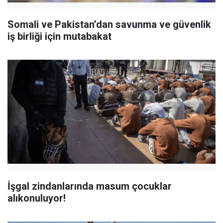
Somali ve Pakistan’dan savunma ve güvenlik
iş birliği için mutabakat
İşgal zindanlarında masum çocuklar
alıkonuluyor!