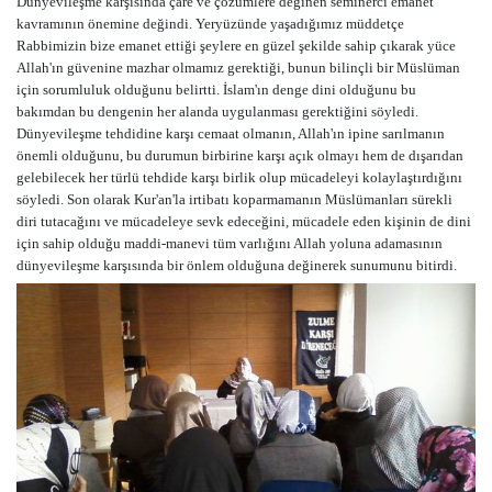
Dünyevileşme karşısında çare ve çözümlere değinen seminerci emanet
kavramının önemine değindi. Yeryüzünde yaşadığımız müddetçe
Rabbimizin bize emanet ettiği şeylere en güzel şekilde sahip çıkarak yüce
Allah'ın güvenine mazhar olmamız gerektiği, bunun bilinçli bir Müslüman
için sorumluluk olduğunu belirtti. İslam'ın denge dini olduğunu bu
bakımdan bu dengenin her alanda uygulanması gerektiğini söyledi.
Dünyevileşme tehdidine karşı cemaat olmanın, Allah'ın ipine sarılmanın
önemli olduğunu, bu durumun birbirine karşı açık olmayı hem de dışarıdan
gelebilecek her türlü tehdide karşı birlik olup mücadeleyi kolaylaştırdığını
söyledi. Son olarak Kur'an'la irtibatı koparmamanın Müslümanları sürekli
diri tutacağını ve mücadeleye sevk edeceğini, mücadele eden kişinin de dini
için sahip olduğu maddi-manevi tüm varlığını Allah yoluna adamasının
dünyevileşme karşısında bir önlem olduğuna değinerek sunumunu bitirdi.