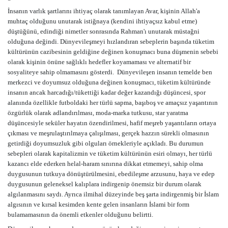
İnsanın varlık şartlarını ihtiyaç olarak tanımlayan Avar, kişinin Allah'a
muhtaç olduğunu unutarak istiğnaya (kendini ihtiyaçsız kabul etme)
düştüğünü, edindiği nimetler sonrasında Rahman'ı unutarak müstağni
olduğuna değindi. Dünyevileşmeyi hızlandıran sebeplerin başında tüketim
kültürünün cazibesinin geldiğine değinen konuşmacı buna düşmenin sebebi
olarak kişinin önüne sağlıklı hedefler koyamaması ve alternatif bir
sosyaliteye sahip olmamasını gösterdi.
Dünyevileşen insanın temelde ben
merkezci ve doyumsuz olduğuna değinen konuşmacı, tüketim kültüründe
insanın ancak harcadığı/tükettiği kadar değer kazandığı düşüncesi, spor
alanında özellikle futboldaki her türlü sapma, başıboş ve amaçsız yaşantının
özgürlük olarak adlandırılması, moda-marka tutkusu, star yaratma
düşüncesiyle seküler hayatın özendirilmesi, hafif meşreb yaşantıların ortaya
çıkması ve meşrulaştırılmaya çalışılması, gerçek hazzın sürekli olmasının
getirdiği doyumsuzluk gibi olguları örnekleriyle açıkladı. Bu durumun
sebepleri olarak kapitalizmin ve tüketim kültürünün esiri olmayı, her türlü
kazancı elde ederken helal-haram sınırına dikkat etmemeyi, sahip olma
duygusunun tutkuya dönüştürülmesini, ebedileşme arzusunu, haya ve edep
duygusunun geleneksel kalıplara indirgenip önemsiz bir durum olarak
algılanmasını saydı. Ayrıca ilmihal düzeyinde beş şarta indirgenmiş bir İslam
algısının ve kırsal kesimden kente gelen insanların İslami bir form
bulamamasının da önemli etkenler olduğunu belirtti.