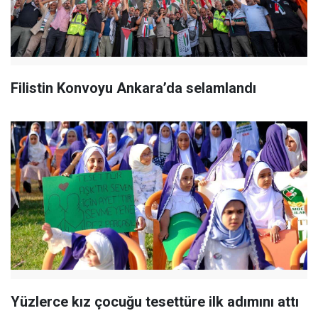
Filistin Konvoyu Ankara’da selamlandı
Yüzlerce kız çocuğu tesettüre ilk adımını attı