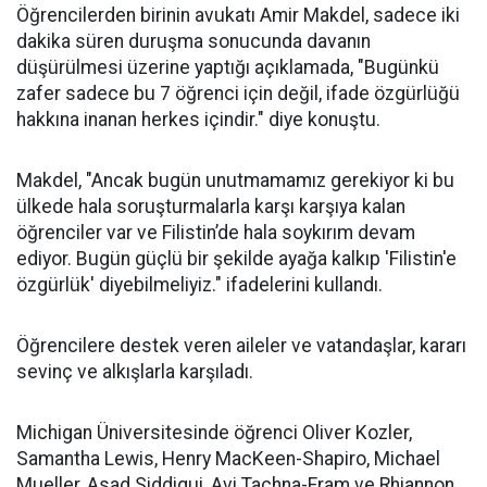
Öğrencilerden birinin avukatı Amir Makdel, sadece iki
dakika süren duruşma sonucunda davanın
düşürülmesi üzerine yaptığı açıklamada, "Bugünkü
zafer sadece bu 7 öğrenci için değil, ifade özgürlüğü
hakkına inanan herkes içindir." diye konuştu.
Makdel, "Ancak bugün unutmamamız gerekiyor ki bu
ülkede hala soruşturmalarla karşı karşıya kalan
öğrenciler var ve Filistin’de hala soykırım devam
ediyor. Bugün güçlü bir şekilde ayağa kalkıp 'Filistin'e
özgürlük' diyebilmeliyiz." ifadelerini kullandı.
Öğrencilere destek veren aileler ve vatandaşlar, kararı
sevinç ve alkışlarla karşıladı.
Michigan Üniversitesinde öğrenci Oliver Kozler,
Samantha Lewis, Henry MacKeen-Shapiro, Michael
Mueller, Asad Siddiqui, Avi Tachna-Fram ve Rhiannon