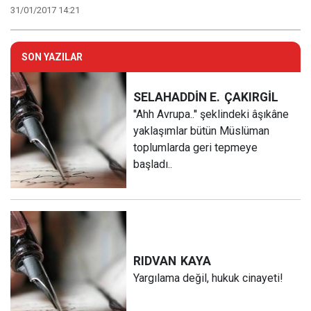
31/01/2017 14:21
SON YAZILAR
SELAHADDİN E.
ÇAKIRGİL
''Ahh Avrupa..'' şeklindeki âşıkâne
yaklaşımlar bütün Müslüman
toplumlarda geri tepmeye
başladı..
RIDVAN
KAYA
Yargılama değil, hukuk cinayeti!