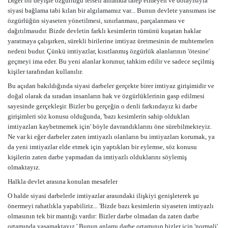
Diğer bir deyişle özgürlüğü felsefi anlamda talep etmeyen ve dolayısıyla
siyasi bağlama tabi kılan bir algılamamız var... Bunun devlete yansıması ise
özgürlüğün siyaseten yönetilmesi, sınırlanması, parçalanması ve
dağıtılmasıdır. Bizde devletin farklı kesimlerin tümünü kuşatan haklar
yaratmaya çalışırken, sürekli birilerine imtiyaz üretmesinin de muhtemelen
nedeni budur. Çünkü imtiyazlar, kısıtlanmış özgürlük alanlarının 'ötesine'
geçmeyi ima eder. Bu yeni alanlar korunur, tahkim edilir ve sadece seçilmiş
kişiler tarafından kullanılır.
Bu açıdan bakıldığında siyasi darbeler gerçekte birer imtiyaz girişimidir ve
doğal olarak da sıradan insanların hak ve özgürlüklerinin gasp edilmesi
sayesinde gerçekleşir. Bizler bu gerçeğin o denli farkındayız ki darbe
girişimleri söz konusu olduğunda, 'bazı kesimlerin sahip oldukları
imtiyazları kaybetmemek için' böyle davrandıklarını öne sürebilmekteyiz.
Ne var ki eğer darbeler zaten imtiyazlı olanların bu imtiyazları korumak, ya
da yeni imtiyazlar elde etmek için yaptıkları bir eylemse, söz konusu
kişilerin zaten darbe yapmadan da imtiyazlı olduklarını söylemiş
olmaktayız.
Halkla devlet arasına konulan mesafeler
O halde siyasi darbelerle imtiyazlar arasındaki ilişkiyi genişleterek şu
önermeyi rahatlıkla yapabiliriz... 'Bizde bazı kesimlerin siyaseten imtiyazlı
olmasının tek bir mantığı vardır: Bizler darbe olmadan da zaten darbe
ortamında yaşamaktayız.' Bunun anlamı darbe ortamının bizler için 'normali'