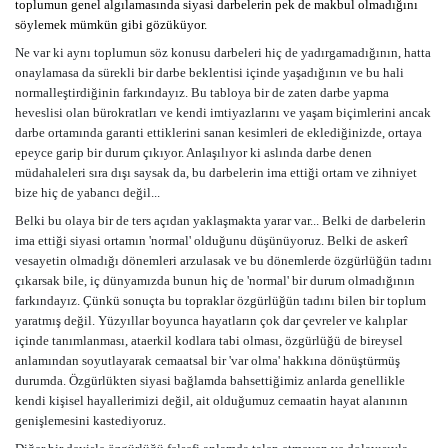
toplumun genel algılamasında siyasi darbelerin pek de makbul olmadığını
söylemek mümkün gibi gözüküyor.
Ne var ki aynı toplumun söz konusu darbeleri hiç de yadırgamadığının, hatta
onaylamasa da sürekli bir darbe beklentisi içinde yaşadığının ve bu hali
normalleştirdiğinin farkındayız. Bu tabloya bir de zaten darbe yapma
heveslisi olan bürokratları ve kendi imtiyazlarını ve yaşam biçimlerini ancak
darbe ortamında garanti ettiklerini sanan kesimleri de eklediğinizde, ortaya
epeyce garip bir durum çıkıyor. Anlaşılıyor ki aslında darbe denen
müdahaleleri sıra dışı saysak da, bu darbelerin ima ettiği ortam ve zihniyet
bize hiç de yabancı değil...
Belki bu olaya bir de ters açıdan yaklaşmakta yarar var... Belki de darbelerin
ima ettiği siyasi ortamın 'normal' olduğunu düşünüyoruz. Belki de askerî
vesayetin olmadığı dönemleri arzulasak ve bu dönemlerde özgürlüğün tadını
çıkarsak bile, iç dünyamızda bunun hiç de 'normal' bir durum olmadığının
farkındayız. Çünkü sonuçta bu topraklar özgürlüğün tadını bilen bir toplum
yaratmış değil. Yüzyıllar boyunca hayatların çok dar çevreler ve kalıplar
içinde tanımlanması, ataerkil kodlara tabi olması, özgürlüğü de bireysel
anlamından soyutlayarak cemaatsal bir 'var olma' hakkına dönüştürmüş
durumda. Özgürlükten siyasi bağlamda bahsettiğimiz anlarda genellikle
kendi kişisel hayallerimizi değil, ait olduğumuz cemaatin hayat alanının
genişlemesini kastediyoruz.