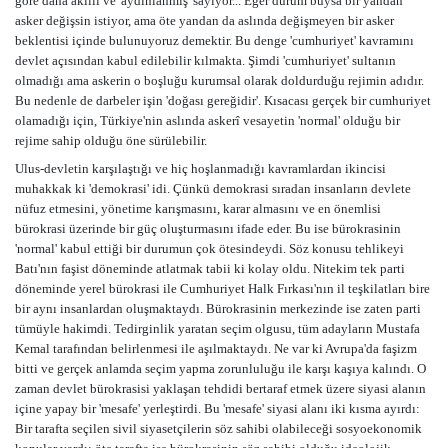
göre daha akıllı ve 'aydınlanmış' sayıyor... Eğer durum buysa bir yandan
asker değişsin istiyor, ama öte yandan da aslında değişmeyen bir asker
beklentisi içinde bulunuyoruz demektir. Bu denge 'cumhuriyet' kavramını
devlet açısından kabul edilebilir kılmakta. Şimdi 'cumhuriyet' sultanın
olmadığı ama askerin o boşluğu kurumsal olarak doldurduğu rejimin adıdır.
Bu nedenle de darbeler işin 'doğası gereğidir'. Kısacası gerçek bir cumhuriyet
olamadığı için, Türkiye'nin aslında askerî vesayetin 'normal' olduğu bir
rejime sahip olduğu öne sürülebilir.
Ulus-devletin karşılaştığı ve hiç hoşlanmadığı kavramlardan ikincisi
muhakkak ki 'demokrasi' idi. Çünkü demokrasi sıradan insanların devlete
nüfuz etmesini, yönetime karışmasını, karar almasını ve en önemlisi
bürokrasi üzerinde bir güç oluşturmasını ifade eder. Bu ise bürokrasinin
'normal' kabul ettiği bir durumun çok ötesindeydi. Söz konusu tehlikeyi
Batı'nın faşist döneminde atlatmak tabii ki kolay oldu. Nitekim tek parti
döneminde yerel bürokrasi ile Cumhuriyet Halk Fırkası'nın il teşkilatları bire
bir aynı insanlardan oluşmaktaydı. Bürokrasinin merkezinde ise zaten parti
tümüyle hakimdi. Tedirginlik yaratan seçim olgusu, tüm adayların Mustafa
Kemal tarafından belirlenmesi ile aşılmaktaydı. Ne var ki Avrupa'da faşizm
bitti ve gerçek anlamda seçim yapma zorunluluğu ile karşı kaşıya kalındı. O
zaman devlet bürokrasisi yaklaşan tehdidi bertaraf etmek üzere siyasi alanın
içine yapay bir 'mesafe' yerleştirdi. Bu 'mesafe' siyasi alanı iki kısma ayırdı:
Bir tarafta seçilen sivil siyasetçilerin söz sahibi olabileceği sosyoekonomik