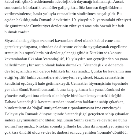
kabul etti, çünkü reddetmenin ideolojik bir dayanağı kalmamıştı. Ancak
sonrasında bürokratik teamüller galip çıktı... Söz konusu özgürlüklerin
verilmesindense, baskı yoluyla cemaatlerin sindirilmesine çalışıldı. Bu
açıdan bakıldığında Osmanlı devletinin 19. yüzyılın 2. yarısındaki zihniyeti
ile günümüzde Cumhuriyet devletinin zihniyeti arasında önemli bir fark
bulmak zordur.
Siyasi alanda gelişen evrensel kavramları sözel olarak kabul etme ama
gerçekte yadırgama, ardından da direnme ve baskı uygulayarak engelleme
stratejisi bu topraklarda bir devlet geleneği gibidir. Nitekim söz konusu
kavramlardan ilki olan 'vatandaşlık', 19. yüzyılın son çeyreğinden bu yana
halledilmemiş bir sorun olarak halen durmakta. 'Vatandaşlık' o dönemde
devlet açısından son derece tehlikeli bir kavramdı... Çünkü bu kavramın ima
ettiği 'eşitlik' farklı cemaatlere ait bireyleri ve giderek bizzat cemaatlerin
kendisini eşdüzeyli hale getirmekteydi. Cemaatler hiyerarşisinin tepesinde
yer alan Sünni/Hanefi cemaatin buna karşı çıkması bir yana, bürokrasi de
yönetim zafiyeti ima edecek olan böyle bir düzenlemeye istekli değildi.
Dahası 'vatandaşlık' kavramı sıradan insanların haklarına sahip çıkarken,
bürokratların da 'doğal' imtiyazlarının tırpanlanmasını ima etmekteydi.
Dolayısıyla Osmanlı dünyası içinde 'vatandaşlığa' gerçekten sahip çıkanlar
sadece gayrimüslimler oldular. Toplumun Sünni kesimi ve devlet ise bunu
'normal' saymadı... Nitekim sonraki yıllarda kurulan iki meşrutiyet rejimi de
çok kısa ömürlü oldu ve devlet darbesi sonucu yeniden 'normale' dönüldü.