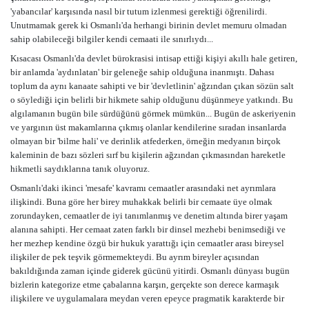
'yabancılar' karşısında nasıl bir tutum izlenmesi gerektiği öğrenilirdi.
Unutmamak gerek ki Osmanlı'da herhangi birinin devlet memuru olmadan
sahip olabileceği bilgiler kendi cemaati ile sınırlıydı...
Kısacası Osmanlı'da devlet bürokrasisi intisap ettiği kişiyi akıllı hale getiren,
bir anlamda 'aydınlatan' bir geleneğe sahip olduğuna inanmıştı. Dahası
toplum da aynı kanaate sahipti ve bir 'devletlinin' ağzından çıkan sözün salt
o söylediği için belirli bir hikmete sahip olduğunu düşünmeye yatkındı. Bu
algılamanın bugün bile sürdüğünü görmek mümkün... Bugün de askeriyenin
ve yargının üst makamlarına çıkmış olanlar kendilerine sıradan insanlarda
olmayan bir 'bilme hali' ve derinlik atfederken, örneğin medyanın birçok
kaleminin de bazı sözleri sırf bu kişilerin ağzından çıkmasından hareketle
hikmetli saydıklarına tanık oluyoruz.
Osmanlı'daki ikinci 'mesafe' kavramı cemaatler arasındaki net ayrımlara
ilişkindi. Buna göre her birey muhakkak belirli bir cemaate üye olmak
zorundayken, cemaatler de iyi tanımlanmış ve denetim altında birer yaşam
alanına sahipti. Her cemaat zaten farklı bir dinsel mezhebi benimsediği ve
her mezhep kendine özgü bir hukuk yarattığı için cemaatler arası bireysel
ilişkiler de pek teşvik görmemekteydi. Bu ayrım bireyler açısından
bakıldığında zaman içinde giderek gücünü yitirdi. Osmanlı dünyası bugün
bizlerin kategorize etme çabalarına karşın, gerçekte son derece karmaşık
ilişkilere ve uygulamalara meydan veren epeyce pragmatik karakterde bir