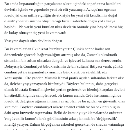
Bu arada İmparatorluğun parçalanma süreci içindeki toparlanma hamleleri
devletin içinde ve çeperinde yeni bir elit yaratmıştı. Avrupa'nın egemen
ideolojisi olan milliyetçiliğin de etkisiyle bu yeni elit kendisinin 'doğal
olarak' yönetici sınıfını oluşturacağı bir ulus-devlete doğru yol almaya
başladı... Ne var ki yeni kurulan ulus-devletin önünde yine baş edilmesi hiç
de kolay olmayan üç yeni kavram vardı...
Vesayete dayalı ulus-devletin doğası
Bu kavramlardan ilki bizzat 'cumhuriyet'tir. Çünkü her ne kadar son
dönemlerde göreceli bağımsızlığını artırmış olsa da, Osmanlı bürokratik
sisteminin bir sultan olmadan dengeli ve işlevsel kalması son derece zordu.
Dolayısıyla Cumhuriyet bürokrasisinin de bir 'sultana' ihtiyacı vardı, çünkü
cumhuriyet ile imparatorluk arasında bürokratik bir süreklilik söz
konusuydu... Öte yandan Mustafa Kemal pratik açıdan sultandan farksız olsa
da, ilelebet yaşayamayacak bir faniydi. Böylece 'sultanın', daha gerçekçi
olarak Mustafa Kemal'in işlevini yerine getirecek ve ideolojik açıdan devleti
bir süreklilik içinde sahiplenecek bir kurum arandı. Ordu ise, zaman içinde
ideolojik değişime uğrama ihtimali en az olan ve bu açıdan en güvenilir olan
kurumdu. Böylece cumhuriyet askere emanet edildi ve bu beklenti bugün
dahi aynı kuvvetle taşınmakta. Belki de kamuoyu yoklamalarında ordunun
'en güvenilir kurum' olarak görülmesinin arka planında bu 'değişmezlik'
niteliği yatıyor. Dahası birçoğumuz askerleri gerçekten de sıradan vatandaşa