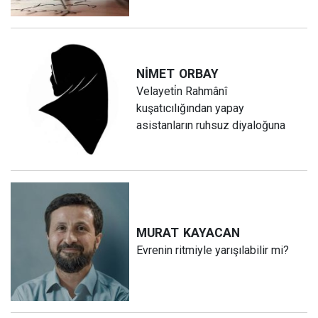
NİMET
ORBAY
Velayeti̇n Rahmânî
kuşatıcılığından yapay
asistanların ruhsuz diyaloğuna
MURAT
KAYACAN
Evrenin ritmiyle yarışılabilir mi?