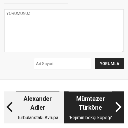
Alexander
Mümtazer
Adler
Türköne
Türbülanstaki Avrupa
'Rejimin bekçi köpeği'