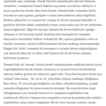
toplumsal yapı yaratmıştı. Ancak bireyler arasında pek işlevsel olmayan
'mesafeler', cemaatlerin formel ilişkileri açısından son derece etkiliydi ve
siyasi açıdan da önemli olan zaten buydu. Osmanlı'daki cemaatler hiçbir
konuda bir araya gelme, görüşme ve karar alma hakkına sahip değillerdi.
İstekler, şikâyetler ve sorunlar her cemaat ile devlet arasında halledilir ve
gerekirse devletin farklı cemaatlerle teması sonucunda yine devlet tarafından
karara bağlanırdı. Diğer bir deyişle Osmanlı'da devlet birbiriyle eşdeğer
olmayan ve bir hiyerarşi içinde dizilmiş olan karmaşık bir cemaatler
dünyasının üzerindeki 'hakem' rolündeydi. Bu yapının günümüze olan en
önemli yansıması, bizlerin hâlâ kendimizi devlete muhatap hissetmemizdir.
Bugün bile 'öteki' cemaatler ile konuşma ve siyaset üretme alışkanlığımız
yok denecek düzeyde ve nihai 'adil' kararın ille de devletten çıkması
beklentisi içindeyiz.
Osmanlı'daki iki 'mesafe', bizleri kendi cemaatlerimize mahkûm ederek siyasi
özgürlüğümüzü büyük ölçüde sınırlayan ve siyaseti bizzat bürokratların
imtiyazı haline getiren bir zihniyete işaret eder. Yüzyıllar boyunca bizler için
'normal' olan budur... Ne var ki 16. yüzyıldan itibaren muhatap olduğumuz
Batı etkisi, 19. yüzyıla gelindiğinde yayılmacı olmakla kalmamış, uymak
zorunda olduğumuz bir siyasi norm da üretmişti. Bu norm bizlerin alışık
olduğumuzun çok ötesinde bireysel ve cemaatsel özgürlükleri ima
etmekteydi. Böylece Osmanlı'nın cemaatleri evrensel kıstaslarla hak ettikleri
özgürlükleri talep etmeye başladılar. Devlet önce bunları zorunlu olarak