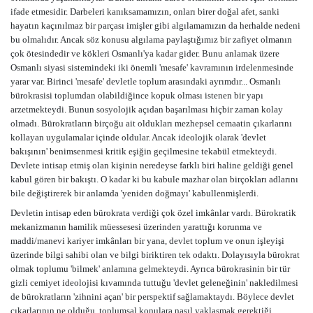
ifade etmesidir. Darbeleri kanıksamamızın, onları birer doğal afet, sanki
hayatın kaçınılmaz bir parçası imişler gibi algılamamızın da herhalde nedeni
bu olmalıdır. Ancak söz konusu algılama paylaştığımız bir zafiyet olmanın
çok ötesindedir ve kökleri Osmanlı'ya kadar gider. Bunu anlamak üzere
Osmanlı siyasi sistemindeki iki önemli 'mesafe' kavramının irdelenmesinde
yarar var. Birinci 'mesafe' devletle toplum arasındaki ayrımdır... Osmanlı
bürokrasisi toplumdan olabildiğince kopuk olması istenen bir yapı
arzetmekteydi. Bunun sosyolojik açıdan başarılması hiçbir zaman kolay
olmadı. Bürokratların birçoğu ait oldukları mezhepsel cemaatin çıkarlarını
kollayan uygulamalar içinde oldular. Ancak ideolojik olarak 'devlet
bakışının' benimsenmesi kritik eşiğin geçilmesine tekabül etmekteydi.
Devlete intisap etmiş olan kişinin neredeyse farklı biri haline geldiği genel
kabul gören bir bakıştı. O kadar ki bu kabule mazhar olan birçokları adlarını
bile değiştirerek bir anlamda 'yeniden doğmayı' kabullenmişlerdi.
Devletin intisap eden bürokrata verdiği çok özel imkânlar vardı. Bürokratik
mekanizmanın hamilik müessesesi üzerinden yarattığı korunma ve
maddi/manevi kariyer imkânları bir yana, devlet toplum ve onun işleyişi
üzerinde bilgi sahibi olan ve bilgi biriktiren tek odaktı. Dolayısıyla bürokrat
olmak toplumu 'bilmek' anlamına gelmekteydi. Ayrıca bürokrasinin bir tür
gizli cemiyet ideolojisi kıvamında tuttuğu 'devlet geleneğinin' nakledilmesi
de bürokratların 'zihnini açan' bir perspektif sağlamaktaydı. Böylece devlet
çıkarlarının ne olduğu, toplumsal konulara nasıl yaklaşmak gerektiği,