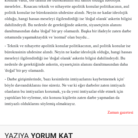
konular vardı; öte tarafta ise bürokrasinin söz sahibi olduğu ideolojik
meseleler... Kısacası teknik ve nihayette apolitik konular politikacının, asıl
politik konular ise bürokrasinin uhdesine alındı. Neyin ne kadar ideolojik
olduğu, hangi hassas meseleyi ilgilendirdiği ise 'doğal olarak' askerin bilgisi
dahilindeydi. Bu nedenle de gerektiğinde askerin, siyasetçinin alanını
daraltmasından daha 'doğal' bir şey olamazdı. Başka bir ifadeyle zaten darbe
ortamında yaşamaktaydık ve 'normal' olan buydu...
-
Teknik ve nihayette apolitik konular politikacının, asıl politik konular ise
bürokrasinin uhdesine alındı. Neyin ne kadar ideolojik olduğu, hangi hassas
meseleyi ilgilendirdiği ise 'doğal olarak' askerin bilgisi dahilindeydi. Bu
nedenle de gerektiğinde askerin, siyasetçinin alanını daraltmasından daha
'doğal' bir şey olamazdı.
-
Darbe girişimlerinde, 'bazı kesimlerin imtiyazlarını kaybetmemek için'
böyle davrandıklarını öne süreriz. Ne var ki eğer darbeler zaten imtiyazlı
olanların bu imtiyazları korumak, ya da yeni imtiyazlar elde etmek için
yaptıkları bir eylemse, söz konusu kişilerin zaten darbe yapmadan da
imtiyazlı olduklarını söylemiş olmaktayız.
Zaman gazetesi
YAZIYA
YORUM KAT